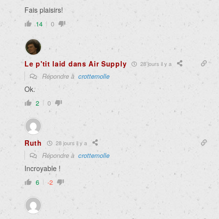
Fais plaisirs!
14
0
Le p'tit laid dans Air Supply
28 jours il y a
Répondre à
crottemolle
Ok.
2
0
Ruth
28 jours il y a
Répondre à
crottemolle
Incroyable !
6
-2