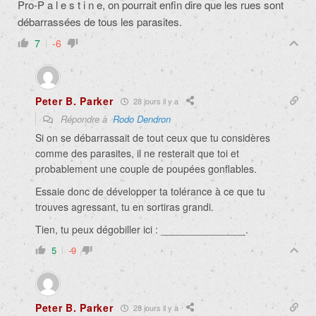
Pro-P a l e s t i n e, on pourrait enfin dire que les rues sont
débarrassées de tous les parasites.
7
-6
Peter B. Parker
28 jours il y a
Répondre à
Rodo Dendron
Si on se débarrassait de tout ceux que tu considères
comme des parasites, il ne resterait que toi et
probablement une couple de poupées gonflables.
Essaie donc de développer ta tolérance à ce que tu
trouves agressant, tu en sortiras grandi.
Tien, tu peux dégobiller ici : _______________.
5
-9
Peter B. Parker
28 jours il y a