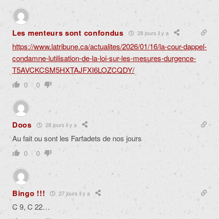
Les menteurs sont confondus
28 jours il y a
https://www.latribune.ca/actualites/2026/01/16/la-cour-dappel-
condamne-lutilisation-de-la-loi-sur-les-mesures-durgence-
T5AVCKCSM5HXTAJFXI6LOZCQDY/
0
0
Doos
28 jours il y a
Au fait ou sont les Farfadets de nos jours
0
0
Bingo !!!
27 jours il y a
C 9, C 22…