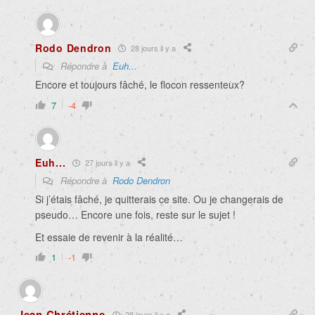
Rodo Dendron
28 jours il y a
Répondre à
Euh...
Encore et toujours fâché, le flocon ressenteux?
7
-4
Euh...
27 jours il y a
Répondre à
Rodo Dendron
Si j’étais fâché, je quitterais ce site. Ou je changerais de
pseudo… Encore une fois, reste sur le sujet !
Et essaie de revenir à la réalité…
1
-1
Jean Chrétienne
28 jours il y a