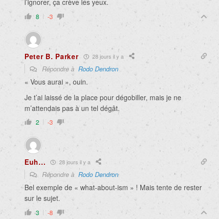
l’ignorer, ça crève les yeux.
8
-3
Peter B. Parker
28 jours il y a
Répondre à
Rodo Dendron
« Vous aurai », ouin.
Je t’ai laissé de la place pour dégobiller, mais je ne
m’attendais pas à un tel dégât.
2
-3
Euh...
28 jours il y a
Répondre à
Rodo Dendron
Bel exemple de « what-about-ism » ! Mais tente de rester
sur le sujet.
3
-8