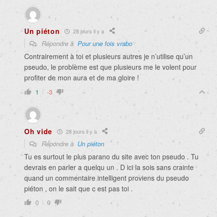
Un piéton
28 jours il y a
Répondre à
Pour une fois vrabo
Contrairement à toi et plusieurs autres je n’utilise qu’un
pseudo, le problème est que plusieurs me le volent pour
profiter de mon aura et de ma gloire !
1
-3
Oh vide
28 jours il y a
Répondre à
Un piéton
Tu es surtout le plus parano du site avec ton pseudo . Tu
devrais en parler a quelqu un . D ici la sois sans crainte
quand un commentaire intelligent proviens du pseudo
piéton , on le sait que c est pas toi .
0
0