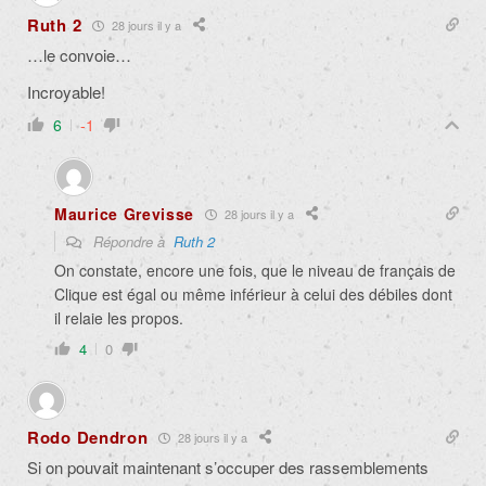
Ruth 2
28 jours il y a
…le convoie…
Incroyable!
6
-1
Maurice Grevisse
28 jours il y a
Répondre à
Ruth 2
On constate, encore une fois, que le niveau de français de
Clique est égal ou même inférieur à celui des débiles dont
il relaie les propos.
4
0
Rodo Dendron
28 jours il y a
Si on pouvait maintenant s’occuper des rassemblements