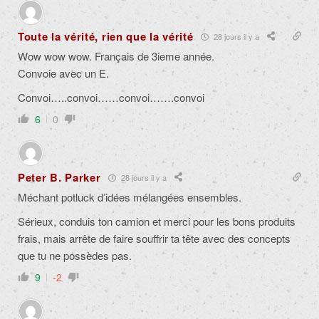
Toute la vérité, rien que la vérité
28 jours il y a
Wow wow wow. Français de 3ieme année.
Convoie avec un E.
Convoi…..convoi……convoi…….convoi
6
0
Peter B. Parker
28 jours il y a
Méchant potluck d’idées mélangées ensembles.
Sérieux, conduis ton camion et merci pour les bons produits
frais, mais arrête de faire souffrir ta tête avec des concepts
que tu ne possèdes pas.
9
-2