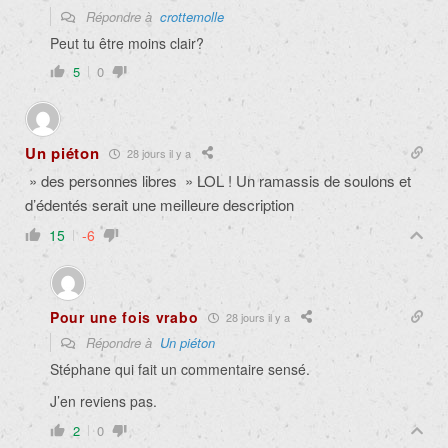
Répondre à
crottemolle
Peut tu être moins clair?
5
0
Un piéton
28 jours il y a
» des personnes libres » LOL ! Un ramassis de soulons et
d’édentés serait une meilleure description
15
-6
Pour une fois vrabo
28 jours il y a
Répondre à
Un piéton
Stéphane qui fait un commentaire sensé.
J’en reviens pas.
2
0