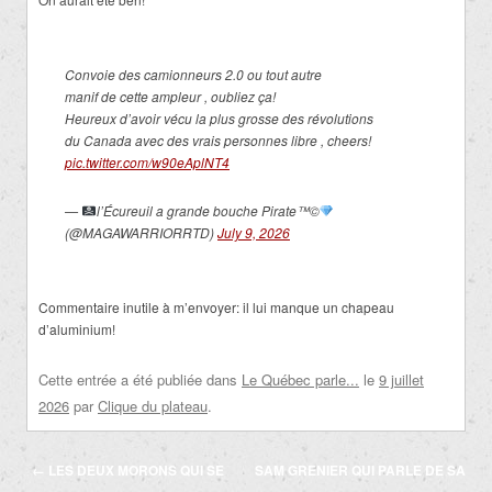
Convoie des camionneurs 2.0 ou tout autre
manif de cette ampleur , oubliez ça!
Heureux d’avoir vécu la plus grosse des révolutions
du Canada avec des vrais personnes libre , cheers!
pic.twitter.com/w90eAplNT4
—
l’Écureuil a grande bouche Pirate
™️
©️
(@MAGAWARRIORRTD)
July 9, 2026
Commentaire inutile à m’envoyer: il lui manque un chapeau
d’aluminium!
Cette entrée a été publiée dans
Le Québec parle...
le
9 juillet
2026
par
Clique du plateau
.
Navigation
←
LES DEUX MORONS QUI SE
SAM GRENIER QUI PARLE DE SA