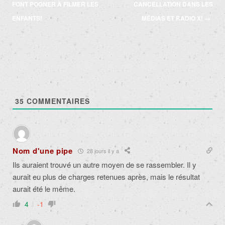
des
FONT POGNER À FILMER LES
CANCELLATION DANS LES
articles
ENFANTS!
MÉDIAS ET RADIO X!
→
35
COMMENTAIRES
Nom d'une pipe
28 jours il y a
Ils auraient trouvé un autre moyen de se rassembler. Il y
aurait eu plus de charges retenues après, mais le résultat
aurait été le même.
4
-1