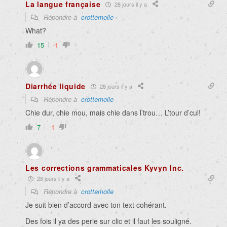
La langue française
28 jours il y a
Répondre à
crottemolle
What?
15
-1
Diarrhée liquide
28 jours il y a
Répondre à
crottemolle
Chie dur, chie mou, mais chie dans l’trou… L’tour d’cul!
7
-1
Les corrections grammaticales Kyvyn Inc.
28 jours il y a
Répondre à
crottemolle
Je suit bien d’accord avec ton text cohérant.
Des fois il ya des perle sur clic et il faut les souligné.