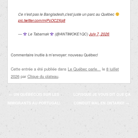
Ce n'est pas le Bangladesh,c'est juste un parc au Québec
pic.twitter.com/mjPcOC2Xg8
—
Le Tabarnak
(@ANTIWOKE1QC)
July 7, 2026
Commentaire inutile à m’envoyer: nouveau Québec!
Cette entrée a été publiée dans
Le Québec parle...
le
8 juillet
2026
par
Clique du plateau
.
Navigation
←
UN QUÉBÉCOIS SUR LES
LORSQUE JE VOUS DIT QUE ÇA
des
IMMIGRANTS AU PORTUGAL!
CONDUIT MAL EN ONTARIO!
→
articles