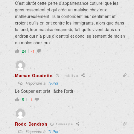
C’est plutôt cette perte d’appartenance cutlurel que les
gens ressentent et qui crée un malaise chez eux
malheureusement, ils le confondent leur sentiment et
croient qu’ils en ont contre les immigrants, alors que dans
le fond, leur malaise émane du fait qu’ils vivent dans un
endroit qui n’a plus d’identité et donc, se sentent de moisn
en moins chez eux.
24
-1
Maman Gaudette
1 mois il y a
Répondre à
Ti-Pol
Le Souper est prêt ,lâche l’ordi
5
-1
Rodo Dendron
1 mois il y a
Répondre à
Ti-Pol