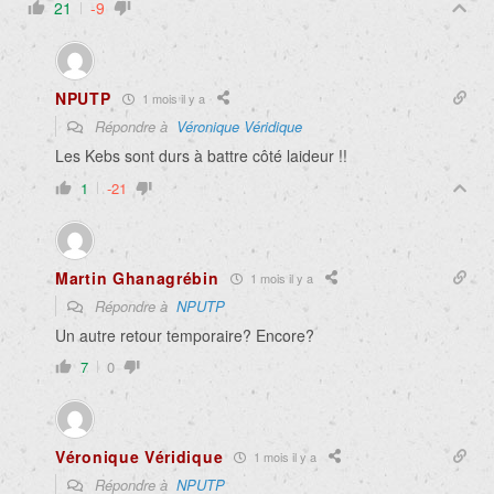
21
-9
NPUTP
1 mois il y a
Répondre à
Véronique Véridique
Les Kebs sont durs à battre côté laideur !!
1
-21
Martin Ghanagrébin
1 mois il y a
Répondre à
NPUTP
Un autre retour temporaire? Encore?
7
0
Véronique Véridique
1 mois il y a
Répondre à
NPUTP