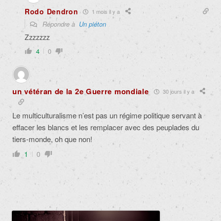
Rodo Dendron
1 mois il y a
Répondre à
Un piéton
Zzzzzzz
4
0
un vétéran de la 2e Guerre mondiale
30 jours il y a
Le multiculturalisme n’est pas un régime politique servant à
effacer les blancs et les remplacer avec des peuplades du
tiers-monde, oh que non!
1
0