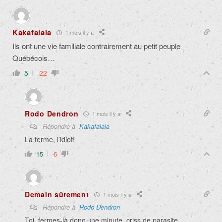
Kakafalala
1 mois il y a
Ils ont une vie familiale contrairement au petit peuple
Québécois…
5
-22
Rodo Dendron
1 mois il y a
Répondre à
Kakafalala
La ferme, l’idiot!
15
-6
Demain sûrement
1 mois il y a
Répondre à
Rodo Dendron
Toi, fermes-là donc une minute, criss de parasite.