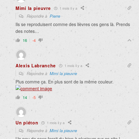
Mimi la pieuvre
1 mois il y a
Répondre à
Pierre
Ils se reproduisent comme des lièvres ces gens là. Prends
des notes…
16
-4
Alexis Labranche
1 mois il y a
Répondre à
Mimi la pieuvre
Plus comme ça. En plus sont de la même couleur.
14
-5
Un piéton
1 mois il y a
Répondre à
Mimi la pieuvre
Un peu de sexe ferait du bien à plusieurs sur ce site !