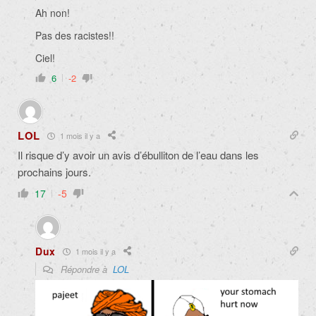
Ah non!
Pas des racistes!!
Ciel!
6
-2
LOL
1 mois il y a
Il risque d’y avoir un avis d’ébulliton de l’eau dans les
prochains jours.
17
-5
Dux
1 mois il y a
Répondre à
LOL