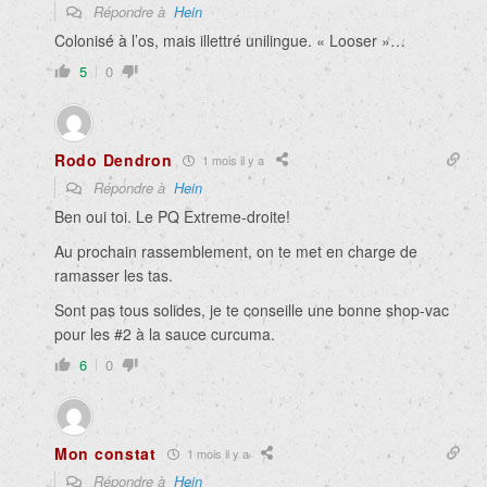
Répondre à
Hein
Colonisé à l’os, mais illettré unilingue. « Looser »…
5
0
Rodo Dendron
1 mois il y a
Répondre à
Hein
Ben oui toi. Le PQ Extreme-droite!
Au prochain rassemblement, on te met en charge de
ramasser les tas.
Sont pas tous solides, je te conseille une bonne shop-vac
pour les #2 à la sauce curcuma.
6
0
Mon constat
1 mois il y a
Répondre à
Hein