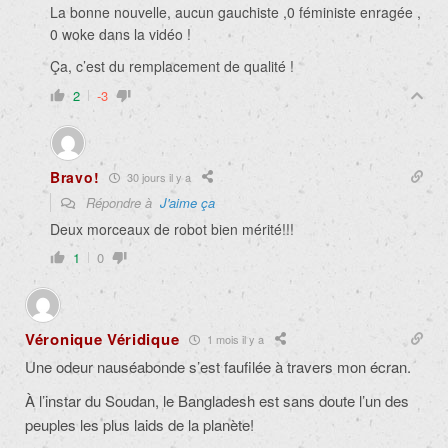
La bonne nouvelle, aucun gauchiste ,0 féministe enragée ,
0 woke dans la vidéo !
Ça, c’est du remplacement de qualité !
2
-3
Bravo!
30 jours il y a
Répondre à
J'aime ça
Deux morceaux de robot bien mérité!!!
1
0
Véronique Véridique
1 mois il y a
Une odeur nauséabonde s’est faufilée à travers mon écran.
À l’instar du Soudan, le Bangladesh est sans doute l’un des
peuples les plus laids de la planète!