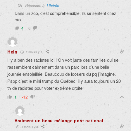
Répondre à
Libérée
Dans un zoo, c’est compréhensible, ils se sentent chez
eux.
4
0
Hein
1 mois il y a
Il y a ben des racistes ici ! On voit juste des familles qui se
rassemblent calmement dans un parc lors d’une belle
journée ensoleillée. Beaucoup de loosers du pq j’imagine.
Pspp c’est le mini trump du Québec, il y aura toujours un 20
% de racistes pour voter extrême droite.
1
-12
Vraiment un beau mélange post national
1 mois il y a