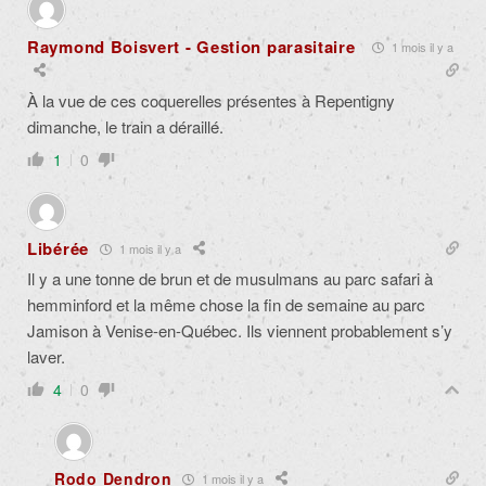
Raymond Boisvert - Gestion parasitaire
1 mois il y a
À la vue de ces coquerelles présentes à Repentigny
dimanche, le train a déraillé.
1
0
Libérée
1 mois il y a
Il y a une tonne de brun et de musulmans au parc safari à
hemminford et la même chose la fin de semaine au parc
Jamison à Venise-en-Québec. Ils viennent probablement s’y
laver.
4
0
Rodo Dendron
1 mois il y a