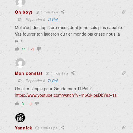
Oh boy!
1 mois il y a
Répondre à
Ti-Pol
Moi c’est des tapis pro races dont je ne suis plus capable.
Vas fourrer ton laideron du tier monde pis crisse nous la
paix.
11
-1
Mon constat
1 mois il y a
Répondre à
Ti-Pol
Un aller simple pour Gonda mon Ti-Pol ?
https://www.youtube.com/watch?v=rn5Qk-psDbY&t=1s
3
-1
Yannick
1 mois il y a