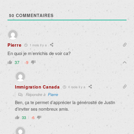
50
COMMENTAIRES
Pierre
1 mois il y a
En quoi je m’enrichis de voir ca?
37
-9
Immigration Canada
1 mois il y a
Répondre à
Pierre
Ben, ça te permet d’apprécier la générosité de Justin
d’inviter ses nombreux amis.
33
-6