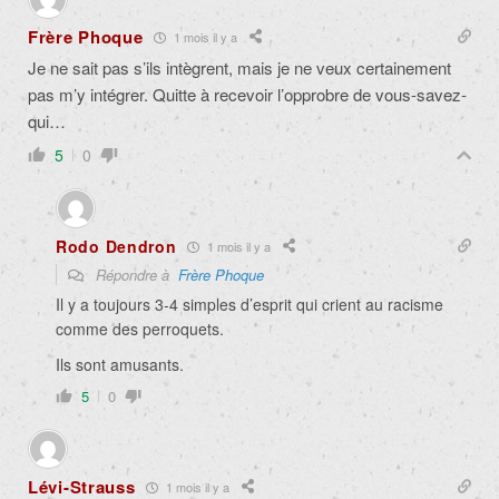
Frère Phoque
1 mois il y a
Je ne sait pas s’ils intègrent, mais je ne veux certainement
pas m’y intégrer. Quitte à recevoir l’opprobre de vous-savez-
qui…
5
0
Rodo Dendron
1 mois il y a
Répondre à
Frère Phoque
Il y a toujours 3-4 simples d’esprit qui crient au racisme
comme des perroquets.
Ils sont amusants.
5
0
Lévi-Strauss
1 mois il y a