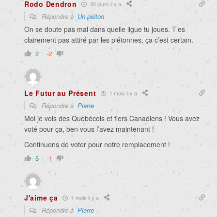
Rodo Dendron
30 jours il y a
Répondre à
Un piéton
On se doute pas mal dans quelle ligue tu joues. T’es
clairement pas attiré par les piétonnes, ça c’est certain.
2
-2
Le Futur au Présent
1 mois il y a
Répondre à
Pierre
Moi je vois des Québécois et fiers Canadiens ! Vous avez
voté pour ça, ben vous l’avez maintenant !
Continuons de voter pour notre remplacement !
5
-1
J'aime ça
1 mois il y a
Répondre à
Pierre