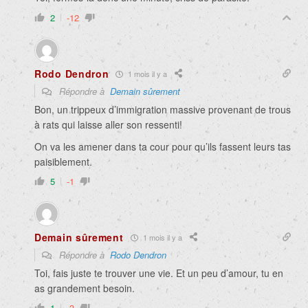
2
-12
Rodo Dendron
1 mois il y a
Répondre à
Demain sûrement
Bon, un trippeux d’immigration massive provenant de trous
à rats qui laisse aller son ressenti!
On va les amener dans ta cour pour qu’ils fassent leurs tas
paisiblement.
5
-1
Demain sûrement
1 mois il y a
Répondre à
Rodo Dendron
Toi, fais juste te trouver une vie. Et un peu d’amour, tu en
as grandement besoin.
1
-3