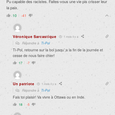
Pu capable des racistes. Faites-vous une vie pis crisser leur
la paix.
10
-41
Véronique Sarcastique
1 mois il y a
Répondre à
Ti-Pol
Ti-Pol, retourne sur la bol jusqu’;a la fin de la journée et
cesse de nous faire chier!
17
-7
Un patriote
1 mois il y a
Répondre à
Ti-Pol
Fais toi plaisir! Va vivre à Ottawa ou en Inde.
18
-5