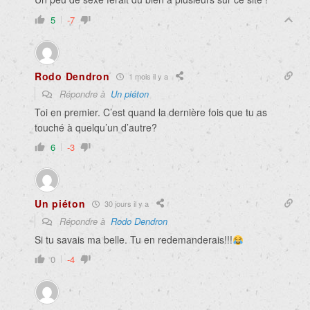
5
-7
Rodo Dendron
1 mois il y a
Répondre à
Un piéton
Toi en premier. C’est quand la dernière fois que tu as
touché à quelqu’un d’autre?
6
-3
Un piéton
30 jours il y a
Répondre à
Rodo Dendron
Si tu savais ma belle. Tu en redemanderais!!!
0
-4