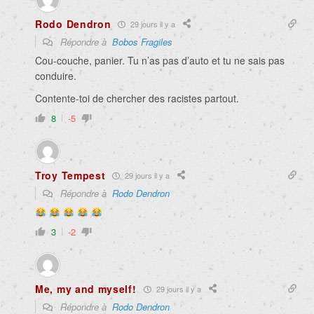
Rodo Dendron
29 jours il y a
Répondre à
Bobos Fragiles
Cou-couche, panier. Tu n’as pas d’auto et tu ne sais pas
conduire.
Contente-toi de chercher des racistes partout.
8
-5
Troy Tempest
29 jours il y a
Répondre à
Rodo Dendron
3
-2
Me, my and myself!
29 jours il y a
Répondre à
Rodo Dendron