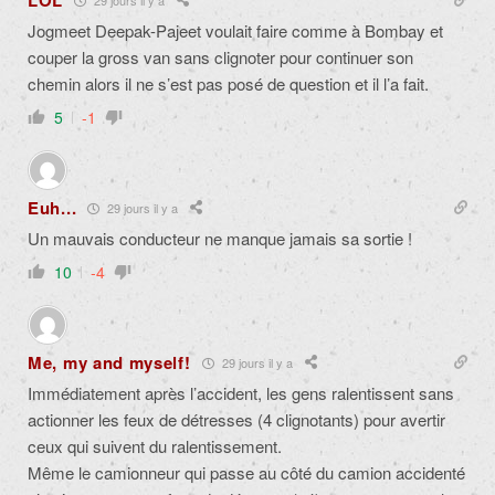
LOL
Jogmeet Deepak-Pajeet voulait faire comme à Bombay et
couper la gross van sans clignoter pour continuer son
chemin alors il ne s’est pas posé de question et il l’a fait.
5
-1
Euh...
29 jours il y a
Un mauvais conducteur ne manque jamais sa sortie !
10
-4
Me, my and myself!
29 jours il y a
Immédiatement après l’accident, les gens ralentissent sans
actionner les feux de détresses (4 clignotants) pour avertir
ceux qui suivent du ralentissement.
Même le camionneur qui passe au côté du camion accidenté