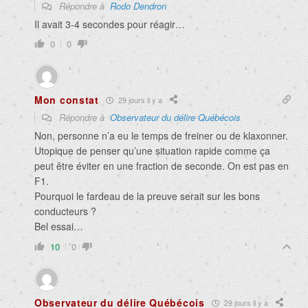
Répondre à
Rodo Dendron
Il avait 3-4 secondes pour réagir…
0
0
Mon constat
29 jours il y a
Répondre à
Observateur du délire Québécois
Non, personne n’a eu le temps de freiner ou de klaxonner.
Utopique de penser qu’une situation rapide comme ça
peut être éviter en une fraction de seconde. On est pas en
F1.
Pourquoi le fardeau de la preuve serait sur les bons
conducteurs ?
Bel essai…
10
0
Observateur du délire Québécois
29 jours il y a