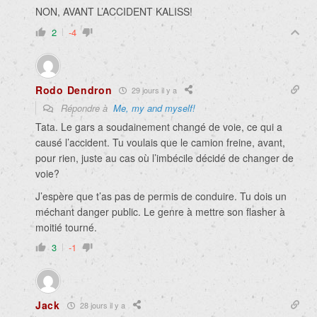
NON, AVANT L’ACCIDENT KALISS!
2
-4
Rodo Dendron
29 jours il y a
Répondre à
Me, my and myself!
Tata. Le gars a soudainement changé de voie, ce qui a
causé l’accident. Tu voulais que le camion freine, avant,
pour rien, juste au cas où l’imbécile décidé de changer de
voie?
J’espère que t’as pas de permis de conduire. Tu dois un
méchant danger public. Le genre à mettre son flasher à
moitié tourné.
3
-1
Jack
28 jours il y a