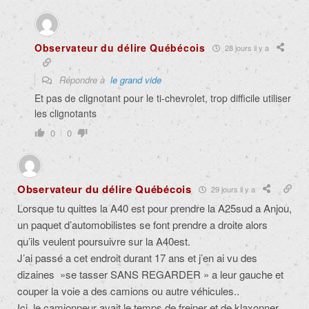
Observateur du délire Québécois
28 jours il y a
Répondre à
le grand vide
Et pas de clignotant pour le ti-chevrolet, trop difficile utiliser
les clignotants
0
0
Observateur du délire Québécois
29 jours il y a
Lorsque tu quittes la A40 est pour prendre la A25sud a Anjou,
un paquet d’automobilistes se font prendre a droite alors
qu’ils veulent poursuivre sur la A40est.
J’ai passé a cet endroit durant 17 ans et j’en ai vu des
dizaines »se tasser SANS REGARDER » a leur gauche et
couper la voie a des camions ou autre véhicules..
Ici, le camionneur avait le temps de freiner et de klaxonner