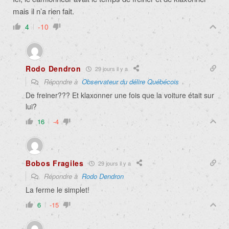
mais il n’a rien fait.
4
-10
Rodo Dendron
29 jours il y a
Répondre à
Observateur du délire Québécois
De freiner??? Et klaxonner une fois que la voiture était sur
lui?
16
-4
Bobos Fragiles
29 jours il y a
Répondre à
Rodo Dendron
La ferme le simplet!
6
-15