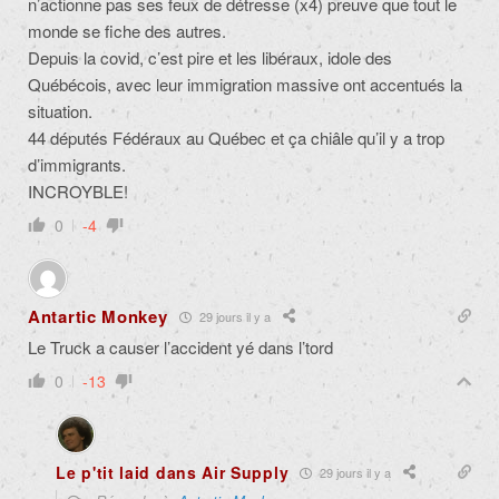
n’actionne pas ses feux de détresse (x4) preuve que tout le
monde se fiche des autres.
Depuis la covid, c’est pire et les libéraux, idole des
Québécois, avec leur immigration massive ont accentués la
situation.
44 députés Fédéraux au Québec et ça chiâle qu’il y a trop
d’immigrants.
INCROYBLE!
0
-4
Antartic Monkey
29 jours il y a
Le Truck a causer l’accident yé dans l’tord
0
-13
Le p'tit laid dans Air Supply
29 jours il y a