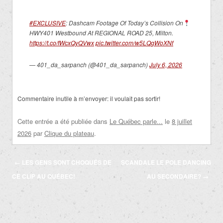
#EXCLUSIVE
: Dashcam Footage Of Today’s Collision On
HWY401 Westbound At REGIONAL ROAD 25, Milton.
https://t.co/fWcxQyQVwx
pic.twitter.com/w5LQgWoXNf
— 401_da_sarpanch (@401_da_sarpanch)
July 6, 2026
Commentaire inutile à m’envoyer: il voulait pas sortir!
Cette entrée a été publiée dans
Le Québec parle...
le
8 juillet
2026
par
Clique du plateau
.
Navigation
←
LES GENS SONT CHOQUÉS DE
SCANDALE LE POLE DANCING
des
CE CLIP AU QUÉBEC!
AU SECONDAIRE?
→
articles