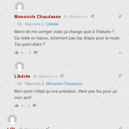
Mononcle Chaudasse
29 jours il y a
Répondre à
Libérée
Merci de me corriger mais ça change quoi à l’histoire ?
Ça reste un bazou, sûrement pas top shape pour la route.
Ton point étant ?
0
-1
Libérée
28 jours il y a
Répondre à
Mononcle Chaudasse
Mon point n’était qu’une précision. Vient pas fou pour ça
mon ami!
0
0
29 jours il y a