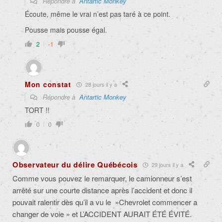
Répondre à
Antartic Monkey
Écoute, même le vrai n’est pas taré à ce point.
Pousse mais pousse égal.
2
-1
Mon constat
28 jours il y a
Répondre à
Antartic Monkey
TORT !!
0
0
Observateur du délire Québécois
29 jours il y a
Comme vous pouvez le remarquer, le camionneur s’est
arrêté sur une courte distance après l’accident et donc il
pouvait ralentir dès qu’il a vu le »Chevrolet commencer a
changer de voie » et L’ACCIDENT AURAIT ÉTÉ ÉVITÉ.