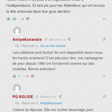
l’indépendance. Et tant pis pour les fédérâleux qui ont encore
la tête enfoncée dans leur gros derrière.
33
-4
Antipékistanais
28 jours il y a
Répondre à
Oui et rien d'autre
Les culbécois sont foutus! Ils vont disparaître avant nous,
les franco ontariens! C’est pas pour dire, nos campagnes
de peur depuis 1980 ont fonctionné comme sur des
roulettes. Bonne extinction!
1
-12
PQ SOLIDE
28 jours il y a
Répondre à
Antipékistanais
J’adore ta réponse. Elle me motive davantage pour