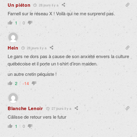
Un piéton
28 jours il y a
Farnell sur le réseau X ! Voilà qui ne me surprend pas.
1
0
Hein
28 jours il y a
Le gars ne dors pas à cause de son anxiété envers la culture
québécoise et il porte un t-shirt d’iron maiden.
un autre cretin péquiste !
2
-14
Blanche Lenoir
27 jours il y a
Câlisse de retour vers le futur
1
0