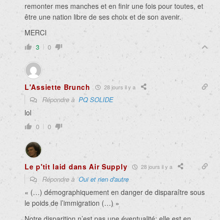
remonter mes manches et en finir une fois pour toutes, et
être une nation libre de ses choix et de son avenir.
MERCI
3
0
L'Assiette Brunch
28 jours il y a
Répondre à
PQ SOLIDE
lol
0
0
Le p'tit laid dans Air Supply
28 jours il y a
Répondre à
Oui et rien d'autre
« (…) démographiquement en danger de disparaître sous
le poids de l’immigration (…) »
Notre disparition n’est pas une éventualité; elle est en