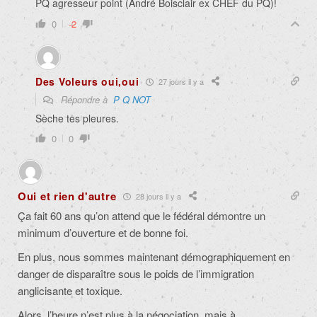
PQ agresseur point (André Boisclair ex CHEF du PQ)!
0
-2
Des Voleurs oui,oui
27 jours il y a
Répondre à
P Q NOT
Sèche tes pleures.
0
0
Oui et rien d'autre
28 jours il y a
Ça fait 60 ans qu’on attend que le fédéral démontre un
minimum d’ouverture et de bonne foi.
En plus, nous sommes maintenant démographiquement en
danger de disparaître sous le poids de l’immigration
anglicisante et toxique.
Alors, l’heure n’est plus à la négociation, mais à