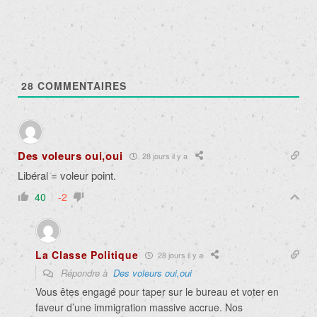
28
COMMENTAIRES
Des voleurs oui,oui
28 jours il y a
Libéral = voleur point.
40
-2
La Classe Politique
28 jours il y a
Répondre à
Des voleurs oui,oui
Vous êtes engagé pour taper sur le bureau et voter en
faveur d’une immigration massive accrue. Nos