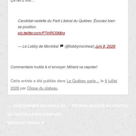
Candidat-vedette du Parti Libéral du Québec. Écoutez bien
se position.
pic.twitter.com/P7jHRO3Mbg
— Le Lobby de Montréal
(@lobbymontreal)
July 8, 2026
Commentaire inutile à m’envoyer: Millard va capoter!
Cette entrée a été publiée dans
Le Québec parle...
le
9 juillet
2026
par
Clique du plateau
.
Navigation
←
SAM GRENIER QUI PARLE DE
PROPOS RACISTE AU COSTCO!
des
SA CANCELLATION DANS LES
→
articles
MÉDIAS ET RADIO X!