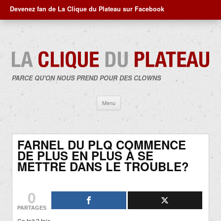
Devenez fan de La Clique du Plateau sur Facebook
PARCE QU'ON NOUS PREND POUR DES CLOWNS
Aller
Menu
au
contenu
FARNEL DU PLQ COMMENCE
DE PLUS EN PLUS À SE
METTRE DANS LE TROUBLE?
0
PARTAGES
Ça fait 2 fois…