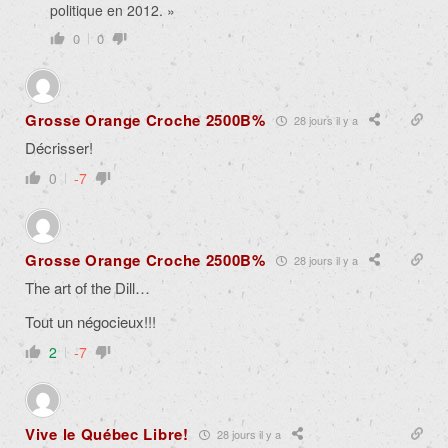
politique en 2012. »
0
0
Grosse Orange Croche 2500B%
28 jours il y a
Décrisser!
0
-7
Grosse Orange Croche 2500B%
28 jours il y a
The art of the Dill…
Tout un négocieux!!!
2
-7
Vive le Québec Libre!
28 jours il y a