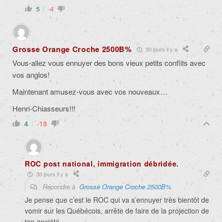
5
-4
Grosse Orange Croche 2500B%
30 jours il y a
Vous-allez vous ennuyer des bons vieux petits conflits avec
vos anglos!
Maintenant amusez-vous avec vos nouveaux…
Henri-Chiasseurs!!!
4
-18
ROC post national, immigration débridée.
30 jours il y a
Répondre à
Grosse Orange Croche 2500B%
Je pense que c’est le ROC qui va s’ennuyer très bientôt de
vomir sur les Québécois, arrête de faire de la projection de
ton anxiété.