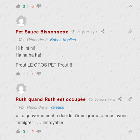
2
-5
Pet Sauce Bissonnette
30 jours il y a
Répondre à
Bobos fragiles
Hi hi hi hi!
Ha ha ha ha!
Prout LE GROS PET Prout!!!
1
-1
Ruth quand Ruth est occupée
30 jours il y a
Répondre à
Yannick
« Le gouvernement a décidé d’immigrer »; « nous avons
immigrer »… Incroyable !
3
-2