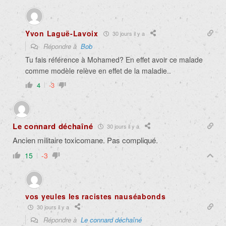
Yvon Laguë-Lavoix
30 jours il y a
Répondre à
Bob
Tu fais référence à Mohamed? En effet avoir ce malade
comme modèle relève en effet de la maladie..
4
-3
Le connard déchaîné
30 jours il y a
Ancien militaire toxicomane. Pas compliqué.
15
-3
vos yeules les racistes nauséabonds
30 jours il y a
Répondre à
Le connard déchaîné