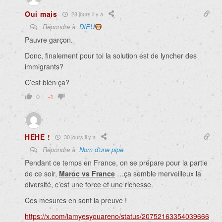
Oui mais
28 jours il y a
Répondre à
DIEU
Pauvre garçon.
Donc, finalement pour toi la solution est de lyncher des
immigrants?
C’est bien ça?
0
-1
HEHE !
30 jours il y a
Répondre à
Nom d'une pipe
Pendant ce temps en France, on se prépare pour la partie
de ce soir,
Maroc vs France
…ça semble merveilleux la
diversité, c’est
une force et une richesse
.
Ces mesures en sont la preuve !
https://x.com/iamyesyouareno/status/20752163354039666