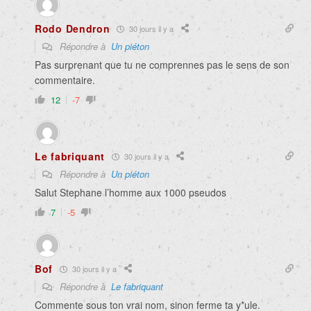
Rodo Dendron
30 jours il y a
Répondre à
Un piéton
Pas surprenant que tu ne comprennes pas le sens de son
commentaire.
12
-7
Le fabriquant
30 jours il y a
Répondre à
Un piéton
Salut Stephane l’homme aux 1000 pseudos
7
-5
Bof
30 jours il y a
Répondre à
Le fabriquant
Commente sous ton vrai nom, sinon ferme ta y*ule.