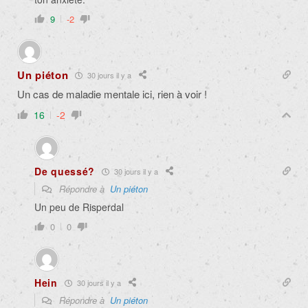
9
-2
Un piéton
30 jours il y a
Un cas de maladie mentale ici, rien à voir !
16
-2
De quessé?
30 jours il y a
Répondre à
Un piéton
Un peu de Risperdal
0
0
Hein
30 jours il y a
Répondre à
Un piéton