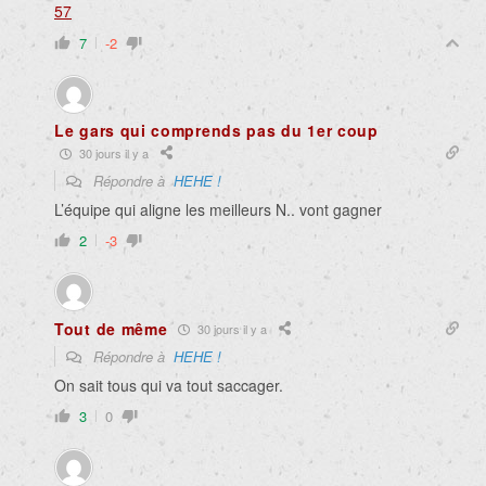
57
7
-2
Le gars qui comprends pas du 1er coup
30 jours il y a
Répondre à
HEHE !
L’équipe qui aligne les meilleurs N.. vont gagner
2
-3
Tout de même
30 jours il y a
Répondre à
HEHE !
On sait tous qui va tout saccager.
3
0