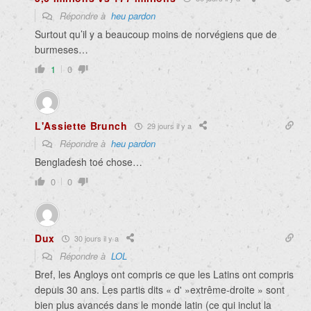
Répondre à
heu pardon
Surtout qu’il y a beaucoup moins de norvégiens que de
burmeses…
1
0
L'Assiette Brunch
29 jours il y a
Répondre à
heu pardon
Bengladesh toé chose…
0
0
Dux
30 jours il y a
Répondre à
LOL
Bref, les Angloys ont compris ce que les Latins ont compris
depuis 30 ans. Les partis dits « d' »extrême-droite » sont
bien plus avancés dans le monde latin (ce qui inclut la