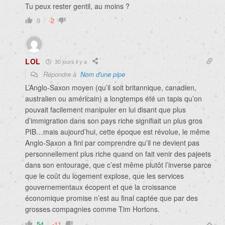
Tu peux rester gentil, au moins ?
0
-2
LOL
30 jours il y a
Répondre à
Nom d'une pipe
L’Anglo-Saxon moyen (qu’il soit britannique, canadien,
australien ou américain) a longtemps été un tapis qu’on
pouvait facilement manipuler en lui disant que plus
d’immigration dans son pays riche signifiait un plus gros
PIB…mais aujourd’hui, cette époque est révolue, le même
Anglo-Saxon a fini par comprendre qu’il ne devient pas
personnellement plus riche quand on fait venir des pajeets
dans son entourage, que c’est même plutôt l’inverse parce
que le coût du logement explose, que les services
gouvernementaux écopent et que la croissance
économique promise n’est au final captée que par des
grosses compagnies comme Tim Hortons.
54
-11