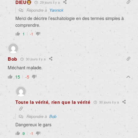
DIEU
29 jours il y a
Répondre à
Yannick
Merci de décrire l’eschatologie en des termes simples à
comprendre.
1
-1
Bob
30 jours il y a
Méchant malade.
15
-5
Toute la vérité, rien que la vérité
30 jours il y a
Répondre à
Bob
Dangereux le gars
9
-1