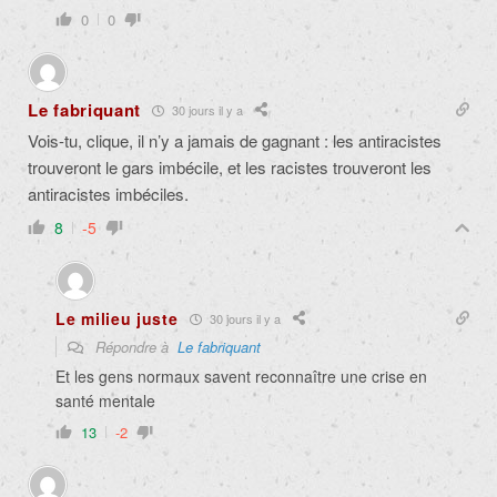
0
0
Le fabriquant
30 jours il y a
Vois-tu, clique, il n’y a jamais de gagnant : les antiracistes
trouveront le gars imbécile, et les racistes trouveront les
antiracistes imbéciles.
8
-5
Le milieu juste
30 jours il y a
Répondre à
Le fabriquant
Et les gens normaux savent reconnaître une crise en
santé mentale
13
-2