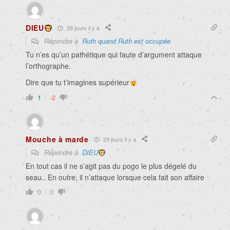
DIEU
29 jours il y a
Répondre à
Ruth quand Ruth est occupée
Tu n’es qu’un pathétique qui faute d’argument attaque
l’orthographe.
Dire que tu t’imagines supérieur
1
-2
Mouche à marde
29 jours il y a
Répondre à
DIEU
En tout cas il ne s’agit pas du pogo le plus dégelé du
seau.. En outre, il n’attaque lorsque cela fait son affaire
0
0