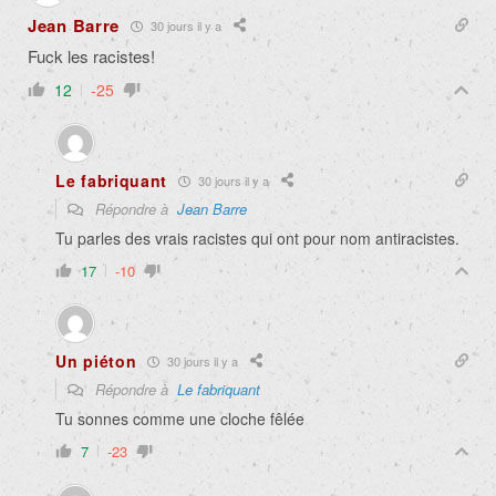
Jean Barre
30 jours il y a
Fuck les racistes!
12
-25
Le fabriquant
30 jours il y a
Répondre à
Jean Barre
Tu parles des vrais racistes qui ont pour nom antiracistes.
17
-10
Un piéton
30 jours il y a
Répondre à
Le fabriquant
Tu sonnes comme une cloche fêlée
7
-23