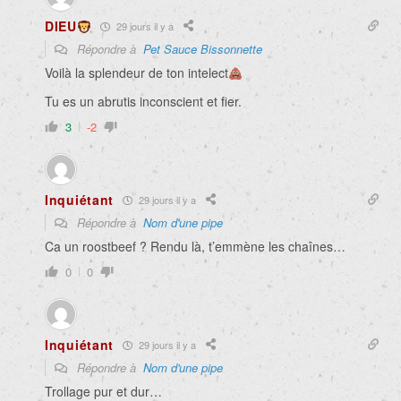
DIEU
29 jours il y a
Répondre à
Pet Sauce Bissonnette
Voilà la splendeur de ton intelect
Tu es un abrutis inconscient et fier.
3
-2
Inquiétant
29 jours il y a
Répondre à
Nom d'une pipe
Ca un roostbeef ? Rendu là, t’emmène les chaînes…
0
0
Inquiétant
29 jours il y a
Répondre à
Nom d'une pipe
Trollage pur et dur…