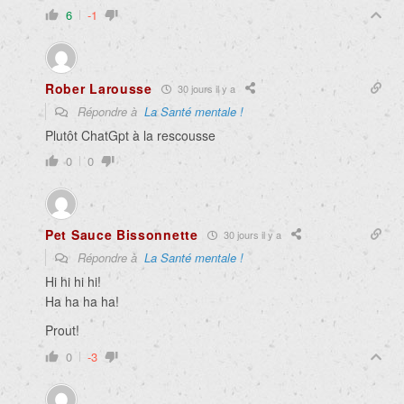
6
-1
Rober Larousse
30 jours il y a
Répondre à
La Santé mentale !
Plutôt ChatGpt à la rescousse
0
0
Pet Sauce Bissonnette
30 jours il y a
Répondre à
La Santé mentale !
Hi hi hi hi!
Ha ha ha ha!
Prout!
0
-3