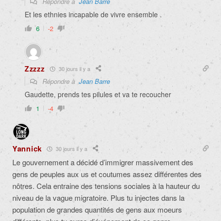
Répondre à
Jean Barre
Et les ethnies incapable de vivre ensemble .
6
-2
Zzzzz
30 jours il y a
Répondre à
Jean Barre
Gaudette, prends tes pilules et va te recoucher
1
-4
Yannick
30 jours il y a
Le gouvernement a décidé d’immigrer massivement des
gens de peuples aux us et coutumes assez différentes des
nôtres. Cela entraine des tensions sociales à la hauteur du
niveau de la vague migratoire. Plus tu injectes dans la
population de grandes quantités de gens aux moeurs