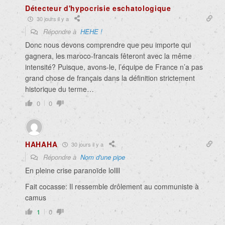
Détecteur d'hypocrisie eschatologique
30 jours il y a
Répondre à
HEHE !
Donc nous devons comprendre que peu importe qui
gagnera, les maroco-francais fêteront avec la même
intensité? Puisque, avons-le, l’équipe de France n’a pas
grand chose de français dans la définition strictement
historique du terme…
0
0
HAHAHA
30 jours il y a
Répondre à
Nom d'une pipe
En pleine crise paranoïde lollll
Fait cocasse:
Il ressemble drôlement au communiste à
camus
1
0