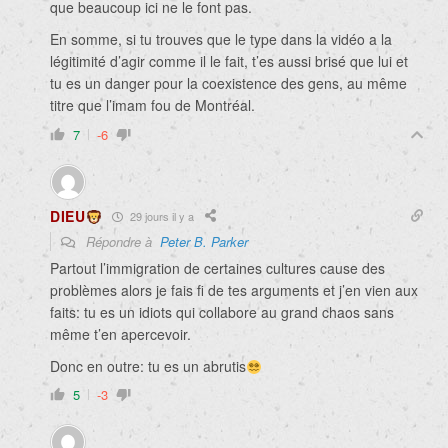
que beaucoup ici ne le font pas.
En somme, si tu trouves que le type dans la vidéo a la
légitimité d’agir comme il le fait, t’es aussi brisé que lui et
tu es un danger pour la coexistence des gens, au même
titre que l’imam fou de Montréal.
7
-6
DIEU
29 jours il y a
Répondre à
Peter B. Parker
Partout l’immigration de certaines cultures cause des
problèmes alors je fais fi de tes arguments et j’en vien aux
faits: tu es un idiots qui collabore au grand chaos sans
même t’en apercevoir.
Donc en outre: tu es un abrutis
5
-3