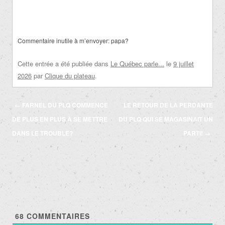
Commentaire inutile à m’envoyer: papa?
Cette entrée a été publiée dans
Le Québec parle...
le
9 juillet
2026
par
Clique du plateau
.
Navigation
←
FARNEL DU PLQ COMMENCE
LE RETOUR DE LA PERDANTE
des
DE PLUS EN PLUS À SE METTRE
DU PLQ QUI SE MAGASINAIT UN
articles
DANS LE TROUBLE?
PARTI!
→
68
COMMENTAIRES