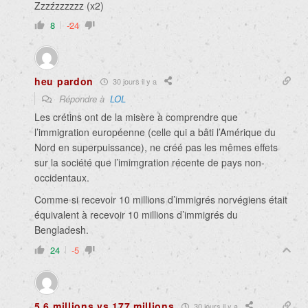
Zzzźzzzzzz (x2)
8
-24
heu pardon
30 jours il y a
Répondre à
LOL
Les crétins ont de la misère à comprendre que
l’immigration européenne (celle qui a bâti l’Amérique du
Nord en superpuissance), ne créé pas les mêmes effets
sur la société que l’imimgration récente de pays non-
occidentaux.
Comme si recevoir 10 millions d’immigrés norvégiens était
équivalent à recevoir 10 millions d’immigrés du
Bengladesh.
24
-5
5,6 millions vs 177 millions
30 jours il y a