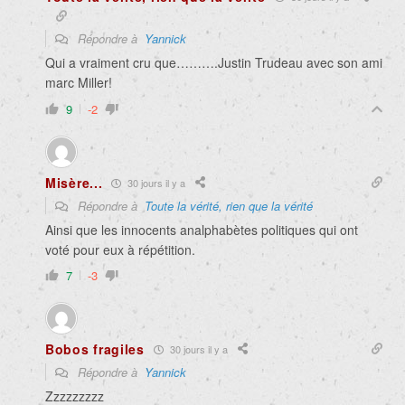
Répondre à
Yannick
Qui a vraiment cru que……….Justin Trudeau avec son ami
marc Miller!
9
-2
Misère...
30 jours il y a
Répondre à
Toute la vérité, rien que la vérité
Ainsi que les innocents analphabètes politiques qui ont
voté pour eux à répétition.
7
-3
Bobos fragiles
30 jours il y a
Répondre à
Yannick
Zzzzzzzzz