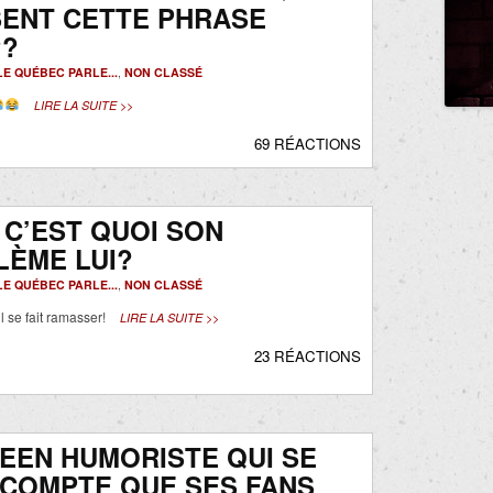
SENT CETTE PHRASE
??
LE QUÉBEC PARLE...
,
NON CLASSÉ
LIRE LA SUITE >>
69 RÉACTIONS
C’EST QUOI SON
LÈME LUI?
LE QUÉBEC PARLE...
,
NON CLASSÉ
l se fait ramasser!
LIRE LA SUITE >>
23 RÉACTIONS
EEN HUMORISTE QUI SE
 COMPTE QUE SES FANS