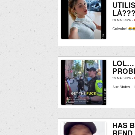
UTILI
LÀ??
25 MAI 2026 -
Calvaire!
LOL… 
PROB
25 MAI 2026 -
Aux States… i
HAS B
REND