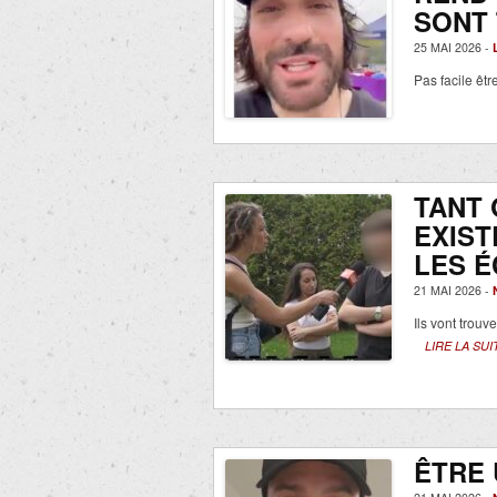
SONT 
25 MAI 2026 -
Pas facile êtr
TANT 
EXIST
LES É
21 MAI 2026 -
Ils vont trouv
LIRE LA SUI
ÊTRE 