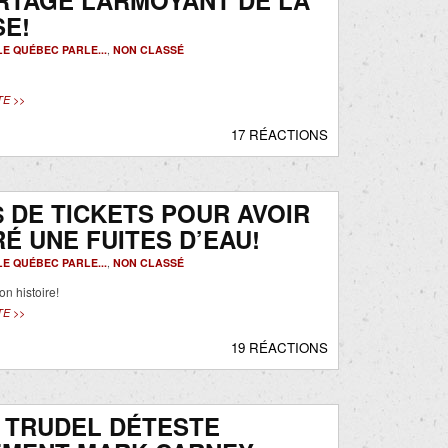
RTAGE LARMOYANT DE LA
E!
LE QUÉBEC PARLE...
,
NON CLASSÉ
TE >>
17 RÉACTIONS
 $ DE TICKETS POUR AVOIR
É UNE FUITES D’EAU!
LE QUÉBEC PARLE...
,
NON CLASSÉ
on histoire!
TE >>
19 RÉACTIONS
 TRUDEL DÉTESTE