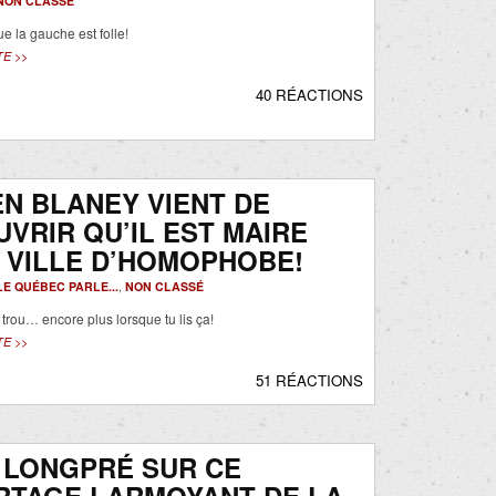
NON CLASSÉ
que la gauche est folle!
TE >>
40 RÉACTIONS
N BLANEY VIENT DE
VRIR QU’IL EST MAIRE
 VILLE D’HOMOPHOBE!
LE QUÉBEC PARLE...
,
NON CLASSÉ
 trou… encore plus lorsque tu lis ça!
TE >>
51 RÉACTIONS
 LONGPRÉ SUR CE