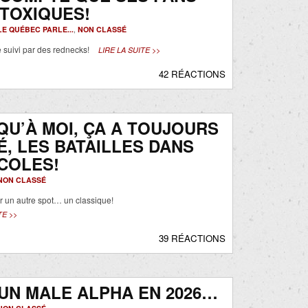
TOXIQUES!
LE QUÉBEC PARLE...
,
NON CLASSÉ
e suivi par des rednecks!
LIRE LA SUITE >>
42 RÉACTIONS
QU’À MOI, ÇA A TOUJOURS
É, LES BATAILLES DANS
COLES!
NON CLASSÉ
er un autre spot… un classique!
TE >>
39 RÉACTIONS
UN MALE ALPHA EN 2026…