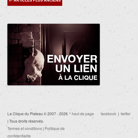
←
ARTICLES PLUS ANCIENS
des
articles
La Clique du Plateau © 2007 - 2026
^ haut de page
facebook
|
twitter
| Tous droits réservés.
Termes et conditions
|
Politique de
confidentialite