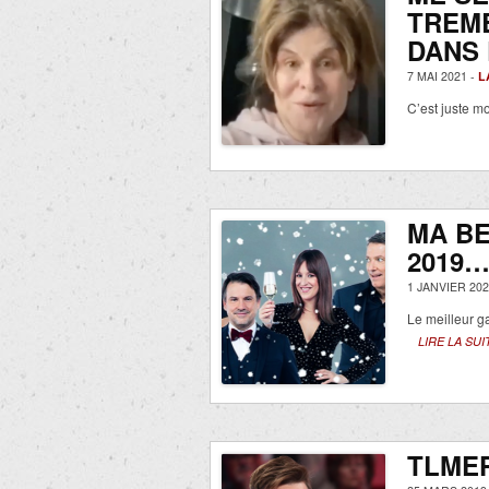
TREM
DANS 
7 MAI 2021 -
L
C’est juste m
MA BE
2019
1 JANVIER 202
Le meilleur g
LIRE LA SUI
TLMEP