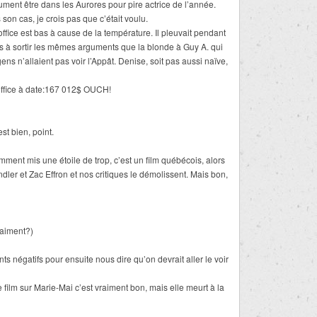
ument être dans les Aurores pour pire actrice de l’année.
son cas, je crois pas que c’était voulu.
fice est bas à cause de la température. Il pleuvait pendant
s à sortir les mêmes arguments que la blonde à Guy A. qui
gens n’allaient pas voir l’Appât. Denise, soit pas aussi naïve,
-office à date:167 012$ OUCH!
st bien, point.
emment mis une étoile de trop, c’est un film québécois, alors
ler et Zac Effron et nos critiques le démolissent. Mais bon,
raiment?)
s négatifs pour ensuite nous dire qu’on devrait aller le voir
 film sur Marie-Mai c’est vraiment bon, mais elle meurt à la