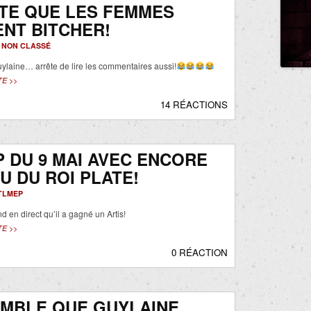
TE QUE LES FEMMES
NT BITCHER!
-
NON CLASSÉ
laine… arrête de lire les commentaires aussi!
TE >>
14 RÉACTIONS
 DU 9 MAI AVEC ENCORE
U DU ROI PLATE!
TLMEP
 en direct qu’il a gagné un Artis!
TE >>
0 RÉACTION
EMBLE QUE GUYLAINE