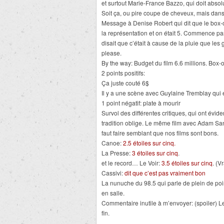
et surtout Marie-France Bazzo, qui doit absol
Soit ça, ou pire coupe de cheveux, mais dans 
Message à Denise Robert qui dit que le box-of
la représentation et on était 5. Commence pa
disait que c’était à cause de la pluie que les 
please.
By the way: Budget du film 6.6 millions. Box
2 points positifs:
Ça juste couté 6$
Il y a une scène avec Guylaine Tremblay qui e
1 point négatif: plate à mourir
Survol des différentes critiques, qui ont évid
tradition oblige. Le même film avec Adam Sand
faut faire semblant que nos films sont bons.
Canoe:
2.5 étoiles sur cinq.
La Presse:
3 étoiles sur cinq
.
et le record… Le Voir:
3.5 étoiles sur cinq
. (V
Cassivi:
dit que c’est pas vraiment bon
La nunuche du 98.5 qui parle de plein de point
en salle.
Commentaire inutile à m’envoyer: (spoiler) Le
fin.