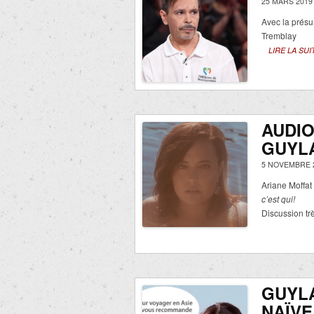
25 MARS 2019
Avec la présu
Tremblay
LIRE LA SUI
AUDIO
GUYLA
5 NOVEMBRE 
Ariane Moffat
c’est qui!
Discussion tr
GUYLA
NAÏVE