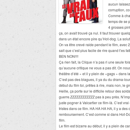
aucun laissez
corruption, c
Comme à chaque
temps de se p
4 grosses pin
ça, on avait trouvé ça nul. Il faut trouver qu
dans un état encore pire qu’Hot-dog. La solut
On va être crevé raide pendant le film, avec 2
sait que c’est plus facile de rire quand t’es fat
BEN NON!!!!
Ça rien fait, la Clique n’a pas ri une seule f
qu’aucune critique ne vous a pas dit. On nous
théâtre d’été » et il y plein de «gags » dan
C’est pas des blagues, il ya du du drama-lourd
début du film toi, prêtes à rire, mais non, le g
Heille, ça porte sur le difficile retour des 
guerre.ZZZZZZZZZZZZ pas à peu près. N’impo
juste pogner à Valcartier ce film-là. C’est vr
tristes dans ce film. HA HA HA HA, il y a des
remboursement. C’est comme si dans Hot-Dog i
film.
Le film est bizarre au début, il y a plein de