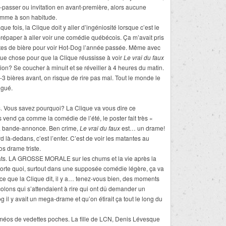
-passer ou invitation en avant-première, alors aucune
omme à son habitude.
 fois, la Clique doit y aller d’ingéniosité lorsque c’est le
répaper à aller voir une comédie québécois. Ça m’avait pris
tes de bière pour voir Hot-Dog l’année passée. Même avec
elque chose pour que la Clique réussisse à voir
Le vrai du faux
ion? Se coucher à minuit et se réveiller à 4 heures du matin.
-3 bières avant, on risque de rire pas mal. Tout le monde le
igué.
ois. Vous savez pourquoi? La Clique va vous dire ce
 vend ça comme la comédie de l’été, le poster fait très «
s la bande-annonce. Ben crime,
Le vrai du faux
est… un drame!
 là-dedans, c’est l’enfer. C’est de voir les matantes au
ros drame triste.
soldats. LA GROSSE MORALE sur les chums et la vie après la
rte quoi, surtout dans une supposée comédie légère, ça va
ai ce que la Clique dit, il y a… tenez-vous bien, des moments
 colons qui s’attendaient à rire qui ont dû demander un
l y avait un mega-drame et qu’on étirait ça tout le long du
 caméos de vedettes poches. La fille de LCN, Denis Lévesque