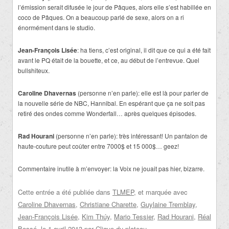
l’émission serait difusée le jour de Pâques, alors elle s’est habillée en
coco de Pâques. On a beaucoup parlé de sexe, alors on a ri
énormément dans le studio.
Jean-François Lisée
: ha tiens, c’est original, il dit que ce qui a été fait
avant le PQ était de la bouette, et ce, au début de l’entrevue. Quel
bullshiteux.
Caroline Dhavernas
(personne n’en parle): elle est là pour parler de
la nouvelle série de NBC, Hannibal. En espérant que ça ne soit pas
retiré des ondes comme Wonderfall… après quelques épisodes.
Rad Hourani
(personne n’en parle): très intéressant! Un pantalon de
haute-couture peut coûter entre 7000$ et 15 000$… geez!
Commentaire inutile à m’envoyer: la Voix ne jouait pas hier, bizarre.
Cette entrée a été publiée dans
TLMEP
, et marquée avec
Caroline Dhavernas
,
Christiane Charette
,
Guylaine Tremblay
,
Jean-François Lisée
,
Kim Thúy
,
Mario Tessier
,
Rad Hourani
,
Réal
Bossé
, le
1 avril 2013
par
Clique du plateau
.