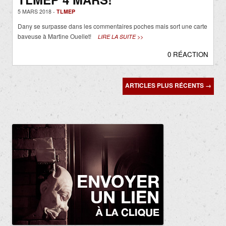
5 MARS 2018 -
TLMEP
Dany se surpasse dans les commentaires poches mais sort une carte
baveuse à Martine Ouellet!
LIRE LA SUITE >>
0 RÉACTION
Navigation
ARTICLES PLUS RÉCENTS
→
des
articles