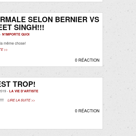
RMALE SELON BERNIER VS
ET SINGH!!!
 -
N'IMPORTE QUOI
 la même chose!
TE >>
0 RÉACTION
EST TROP!
019 -
LA VIE D'ARTISTE
!!!
LIRE LA SUITE >>
0 RÉACTION