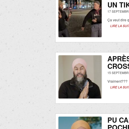
UN TI
17 SEPTEMBRE
Ça veut dire q
LIRE LA SUI
APRÈ
CROSS
15 SEPTEMBRE
Vraiment???
LIRE LA SUI
PU C
POCH