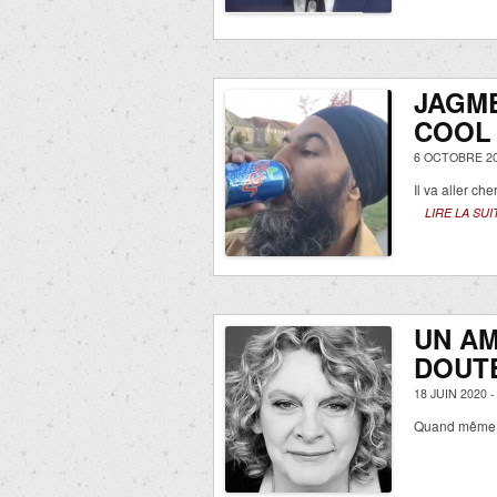
JAGME
COOL 
6 OCTOBRE 20
Il va aller ch
LIRE LA SUI
UN A
DOUT
18 JUIN 2020 
Quand même!