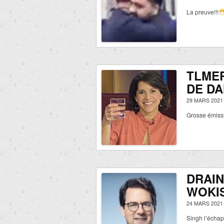
La preuve!!!
TLME
DE D
29 MARS 2021
Grosse émiss
DRAIN
WOKIS
24 MARS 2021
Singh l’écha