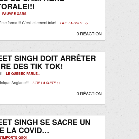
ORALE!!!
 -
PAUVRE GARS
ême format!!! C’est tellement fake!
LIRE LA SUITE >>
0 RÉACTION
ET SINGH DOIT ARRÊTER
IRE DES TIK TOK!
21 -
LE QUÉBEC PARLE...
inique Anglade!!!
LIRE LA SUITE >>
0 RÉACTION
ET SINGH SE SACRE UN
E LA COVID…
N'IMPORTE QUOI