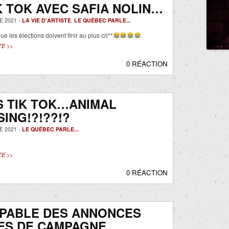
K TOK AVEC SAFIA NOLIN…
 2021 -
LA VIE D'ARTISTE
,
LE QUÉBEC PARLE...
ue les élections doivent finir au plus cri**
TE >>
0 RÉACTION
S TIK TOK…ANIMAL
ING!?!??!?
 2021 -
LE QUÉBEC PARLE...
TE >>
0 RÉACTION
APABLE DES ANNONCES
ES DE CAMPAGNE