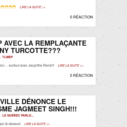
LIRE LA SUITE >>
0 RÉACTION
P AVEC LA REMPLAÇANTE
ANY TURCOTTE???
 -
TLMEP
ion… surtout avec Jacynthe René!!!
LIRE LA SUITE >>
0 RÉACTION
VILLE DÉNONCE LE
ME JAGMEET SINGH!!!
 -
LE QUÉBEC PARLE...
ppe là-dessus!
LIRE LA SUITE >>