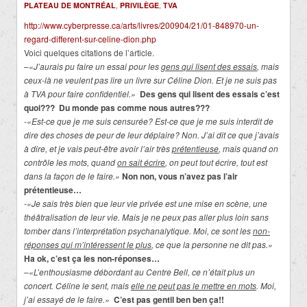
PLATEAU DE MONTRÉAL
,
PRIVILÈGE
,
TVA
http://www.cyberpresse.ca/arts/livres/200904/21/01-848970-un-
regard-different-sur-celine-dion.php
Voici quelques citations de l’article.
–
«J’aurais pu faire un essai pour les
gens qui lisent des essais
, mais
ceux-là ne veulent pas lire un livre sur Céline Dion. Et je ne suis pas
à TVA pour faire confidentiel.»
Des gens qui lisent des essais c’est
quoi??? Du monde pas comme nous autres???
-«Est-ce que je me suis censurée? Est-ce que je me suis interdit de
dire des choses de peur de leur déplaire? Non. J’ai dit ce que j’avais
à dire, et je vais peut-être avoir l’air très
prétentieuse
, mais quand on
contrôle les mots, quand
on sait écrire
, on peut tout écrire, tout est
dans la façon de le faire.»
Non non, vous n’avez pas l’air
prétentieuse…
-«Je sais très bien que leur vie privée est une mise en scène, une
théâtralisation de leur vie. Mais je ne peux pas aller plus loin sans
tomber dans l’interprétation psychanalytique. Moi, ce sont les
non-
réponses qui m’intéressent le plus
, ce que la personne ne dit pas.»
Ha ok, c’est ça les non-réponses…
–
«L’enthousiasme débordant au Centre Bell, ce n’était plus un
concert. Céline le sent, mais
elle ne peut pas le mettre en mots
. Moi,
j’ai essayé de le faire.»
C’est pas gentil ben ben ça!!