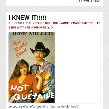
111 RÉACTIONS
I KNEW IT!!!!!
9 DÉCEMBRE 2008 -
CÉLINE DION
,
GUILLAUME LEMAY-THIVIERGE
,
HAS
BEEN
,
MATANTE
,
N'IMPORTE QUOI
Le country n’est plus quétaine
(Journal de Montréal)