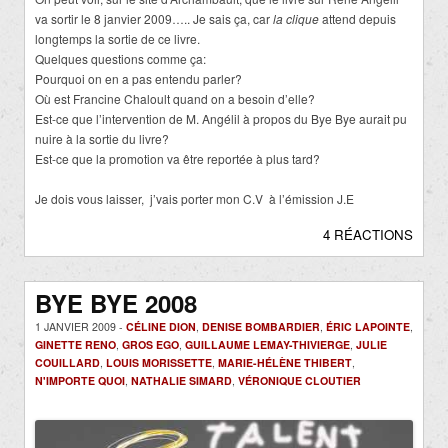
va sortir le 8 janvier 2009….. Je sais ça, car
la clique
attend depuis
longtemps la sortie de ce livre.
Quelques questions comme ça:
Pourquoi on en a pas entendu parler?
Où est Francine Chaloult quand on a besoin d’elle?
Est-ce que l’intervention de M. Angélil à propos du Bye Bye aurait pu
nuire à la sortie du livre?
Est-ce que la promotion va être reportée à plus tard?
Je dois vous laisser, j’vais porter mon C.V à l’émission J.E
4 RÉACTIONS
BYE BYE 2008
1 JANVIER 2009 -
CÉLINE DION
,
DENISE BOMBARDIER
,
ÉRIC LAPOINTE
,
GINETTE RENO
,
GROS EGO
,
GUILLAUME LEMAY-THIVIERGE
,
JULIE
COUILLARD
,
LOUIS MORISSETTE
,
MARIE-HÉLÈNE THIBERT
,
N'IMPORTE QUOI
,
NATHALIE SIMARD
,
VÉRONIQUE CLOUTIER