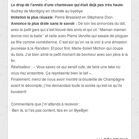
Le drop de l’année d’une chanteuse qui était dejà pas très haute
:
Audrey de Montigny en choriste au byebye
Imitation la plus réussie
: Pierre Brassard en Stéphane Dion.
Annonce la plus drôle sans le savoir :
De loin les annonces du lait,
avec le petit gars qui s’est trouvé des amis et qui cri ‘’Maman maman
donne moi la balle’’ et celle avec Pierre Verville qui essaie de ploguer
sa fille comme comédienne. C’est sûr qu’on va la voir à une émission
jeunesse à la
R
andam
. Et pour finir, Marie-Soleil Michon qui coupe
du bois. J’ai bien aimé le petit moment de bonheur avec son père à la
fin.
Réalisateur : « Vous savez ce qui serait cute, de faire une take où
vous riez ensemble. Ça représente bien le lait ».
Finalement, merci de nous avoir montré la bouteille de Champagne
avant le décompte, j’me demandais toute la soirée qu’est-ce qu’ils
buvaient!
Commentaire que j’m’attends à recevoir :
-Ben là, si t’es pas content, fais en un ByeBye!