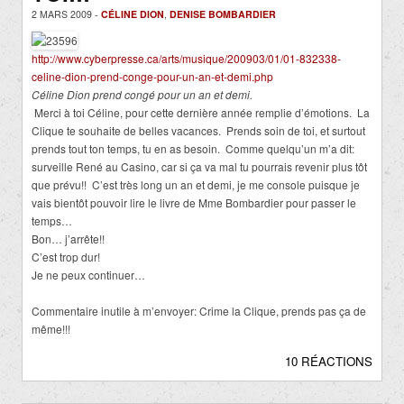
2 MARS 2009 -
CÉLINE DION
,
DENISE BOMBARDIER
http://www.cyberpresse.ca/arts/musique/200903/01/01-832338-
celine-dion-prend-conge-pour-un-an-et-demi.php
Céline Dion prend congé pour un an et demi.
Merci à toi Céline, pour cette dernière année remplie d’émotions. La
Clique te souhaite de belles vacances. Prends soin de toi, et surtout
prends tout ton temps, tu en as besoin. Comme quelqu’un m’a dit:
surveille René au Casino, car si ça va mal tu pourrais revenir plus tôt
que prévu!! C’est très long un an et demi, je me console puisque je
vais bientôt pouvoir lire le livre de Mme Bombardier pour passer le
temps…
Bon… j’arrête!!
C’est trop dur!
Je ne peux continuer…
Commentaire inutile à m’envoyer: Crime la Clique, prends pas ça de
même!!!
10 RÉACTIONS