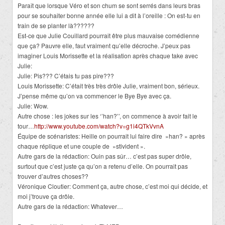
Paraît que lorsque Véro et son chum se sont serrés dans leurs bras
pour se souhaiter bonne année elle lui a dit à l’oreille : On est-tu en
train de se planter là??????
Est-ce que Julie Couillard pourrait être plus mauvaise comédienne
que ça? Pauvre elle, faut vraiment qu’elle décroche. J’peux pas
imaginer Louis Morissette et la réalisation après chaque take avec
Julie:
Julie: Pis??? C’étais tu pas pire???
Louis Morissette: C’était très très drôle Julie, vraiment bon, sérieux.
J’pense même qu’on va commencer le Bye Bye avec ça.
Julie: Wow.
Autre chose : les jokes sur les ‘’han?’’, on commence à avoir fait le
tour…
http://www.youtube.com/watch?v=g1i4QTkVvnA
Équipe de scénaristes: Heille on pourrait lui faire dire »han? » après
chaque réplique et une couple de »stivident ».
Autre gars de la rédaction: Ouin pas sûr… c’est pas super drôle,
surtout que c’est juste ça qu’on a retenu d’elle. On pourrait pas
trouver d’autres choses??
Véronique Cloutier: Comment ça, autre chose, c’est moi qui décide, et
moi j’trouve ça drôle.
Autre gars de la rédaction: Whatever…