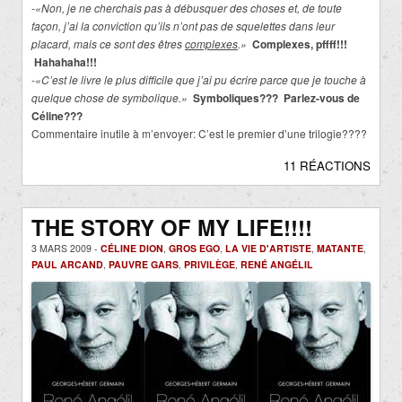
-«Non, je ne cherchais pas à débusquer des choses et, de toute
façon, j’ai la conviction qu’ils n’ont pas de squelettes dans leur
placard, mais ce sont des êtres
complexes
.»
Complexes, pffff!!!
Hahahaha!!!
-«C’est le livre le plus difficile que j’ai pu écrire parce que je touche à
quelque chose de symbolique.»
Symboliques??? Parlez-vous de
Céline???
Commentaire inutile à m’envoyer: C’est le premier d’une trilogie????
11 RÉACTIONS
THE STORY OF MY LIFE!!!!
3 MARS 2009 -
CÉLINE DION
,
GROS EGO
,
LA VIE D'ARTISTE
,
MATANTE
,
PAUL ARCAND
,
PAUVRE GARS
,
PRIVILÈGE
,
RENÉ ANGÉLIL