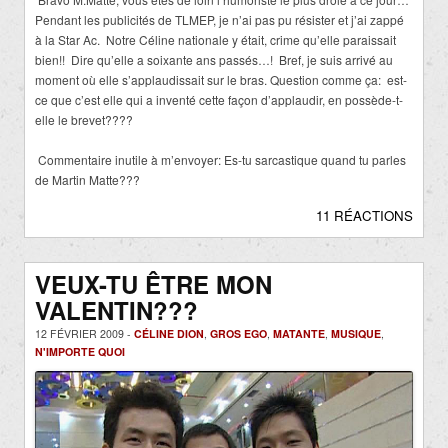
Pendant les publicités de TLMEP, je n’ai pas pu résister et j’ai zappé
à la Star Ac.
Notre Céline nationale y était, crime qu’elle paraissait
bien!!
Dire qu’elle a soixante ans passés…!
Bref, je suis arrivé au
moment o
ù
elle s’applaudissait sur le bras. Question comme ça:
est-
ce que c’est elle qui a inventé cette façon d’applaudir, en possède-t-
elle le brevet????
Commentaire inutile à m’envoyer: Es-tu sarcastique quand tu parles
de Martin Matte???
11 RÉACTIONS
VEUX-TU ÊTRE MON
VALENTIN???
12 FÉVRIER 2009 -
CÉLINE DION
,
GROS EGO
,
MATANTE
,
MUSIQUE
,
N'IMPORTE QUOI