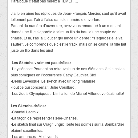
Paraît que c’était pas mieux à TLMEP….
J’ai bien aimé les répliques de Jean-François Mercier, sauf qu’il avait
tellement pas l’air à l’aise dans le numéro d’ouverture.
Parlant du numéro d’ouverture, avez vous remarqué à un moment
donné une fille s’apprête à faire un flip du haut d’une couple de
chaise. Et là, t’as la Cloutier qui lance un genre : ‘’Regardez elle va
sauter’’. Je comprends que c’est le track, mais on se calme, la fille fait
juste un flip dans les airs!
Les Sketchs vraiment pas drôles:
-L’hystériose: Pourtant on retrouvait un de nos éléments féminins les
plus comiques en l’occurrence Cathy Gauthier. Sic!
-Denis Lévesque: Le sketch avec un long malaise!
-Tout ce qui concernait
Julie Couillard.
-Les Zoufs Olympiques :
L’imitation de Michel Villeneuve était nulle!
Les Sketchs drôles:
-Chantal Lacroix
-La façon de représenter René-Charles.
-Le sketch final sur Cragniungn: Toute les pointes sur la Bombardier
étaient excellentes.
-Les annonces ‘’Moi j’vends’’