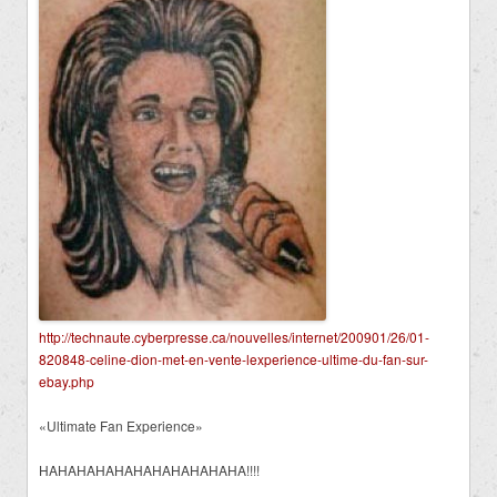
http://technaute.cyberpresse.ca/nouvelles/internet/200901/26/01-
820848-celine-dion-met-en-vente-lexperience-ultime-du-fan-sur-
ebay.php
«Ultimate Fan Experience»
HAHAHAHAHAHAHAHAHAHAHA!!!!