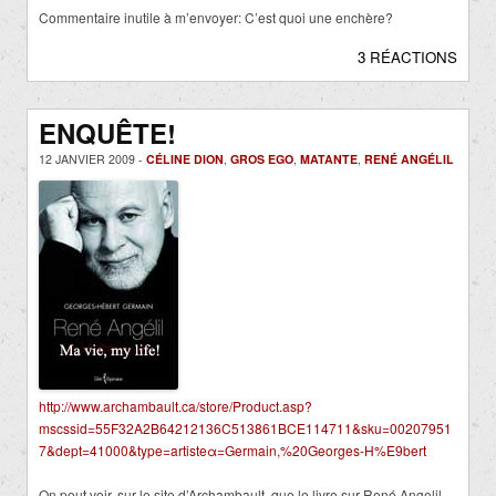
Commentaire inutile à m’envoyer: C’est quoi une enchère?
3 RÉACTIONS
ENQUÊTE!
12 JANVIER 2009 -
CÉLINE DION
,
GROS EGO
,
MATANTE
,
RENÉ ANGÉLIL
http://www.archambault.ca/store/Product.asp?
mscssid=55F32A2B64212136C513861BCE114711&sku=00207951
7&dept=41000&type=artisteα=Germain,%20Georges-H%E9bert
On peut voir, sur le site d’Archambault, que le livre sur René Angelil