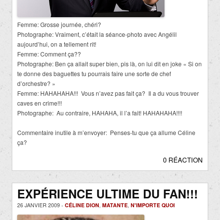
Femme: Grosse journée, chéri?
Photographe: Vraiment, c’était la séance-photo avec Angélil
aujourd’hui, on a tellement rit!
Femme: Comment ça??
Photographe: Ben ça allait super bien, pis là, on lui dit en joke « Si on
te donne des baguettes tu pourrais faire une sorte de chef
d’orchestre? »
Femme: HAHAHAHA!!! Vous n’avez pas fait ça? Il a du vous trouver
caves en crime!!!
Photographe: Au contraire, HAHAHA, il l’a fait! HAHAHAHA!!!!
Commentaire inutile à m’envoyer: Penses-tu que ça allume Céline
ça?
0 RÉACTION
EXPÉRIENCE ULTIME DU FAN!!!
26 JANVIER 2009 -
CÉLINE DION
,
MATANTE
,
N'IMPORTE QUOI