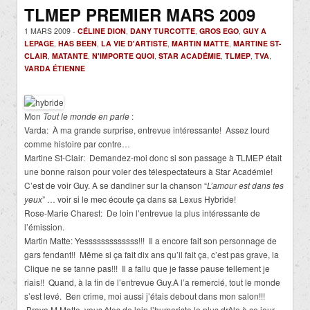
TLMEP PREMIER MARS 2009
1 MARS 2009 -
CÉLINE DION
,
DANY TURCOTTE
,
GROS EGO
,
GUY A
LEPAGE
,
HAS BEEN
,
LA VIE D'ARTISTE
,
MARTIN MATTE
,
MARTINE ST-
CLAIR
,
MATANTE
,
N'IMPORTE QUOI
,
STAR ACADÉMIE
,
TLMEP
,
TVA
,
VARDA ÉTIENNE
Mon
Tout le monde en parle
:
Varda:
À ma grande surprise, entrevue intéressante!
Assez lourd
comme histoire par contre…
Martine St-Clair:
Demandez-moi donc si son passage à TLMEP était
une bonne raison pour voler des télespectateurs à Star Académie!
C’est de voir Guy. A se dandiner sur la chanson “
L’amour est dans tes
yeux
” … voir si le mec écoute ça dans sa Lexus Hybride!
Rose-Marie Charest:
De loin l’entrevue la plus intéressante de
l’émission.
Martin Matte: Yesssssssssssss!!!
Il a encore fait son personnage de
gars fendant!!
Même si ça fait dix ans qu’il fait ça, c’est pas grave, la
Clique ne se tanne pas!!!
Il a fallu que je fasse pause tellement je
riais!!
Quand, à la fin de l’entrevue Guy.A l’a remercié, tout le monde
s’est levé.
Ben crime, moi aussi j’étais debout dans mon salon!!!
Bravo M.Matte, vous êtes de loin l’humoriste le plus drôle à ce jour…