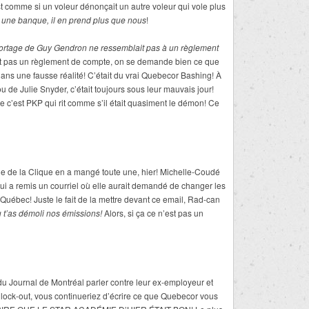
 comme si un voleur dénonçait un autre voleur qui vole plus
le une banque, il en prend plus que nous
!
ortage de Guy Gendron ne ressemblait pas à un règlement
it pas un règlement de compte, on se demande bien ce que
s dans une fausse réalité! C’était du vrai Quebecor Bashing! À
de Julie Snyder, c’était toujours sous leur mauvais jour!
e c’est PKP qui rit comme s’il était quasiment le démon! Ce
ogue de la Clique en a mangé toute une, hier! Michelle-Coudé
 lui a remis un courriel où elle aurait demandé de changer les
Québec! Juste le fait de la mettre devant ce email, Rad-can
où t’as démoli nos émissions!
Alors, si ça ce n’est pas un
du Journal de Montréal parler contre leur ex-employeur et
de lock-out, vous continueriez d’écrire ce que Quebecor vous