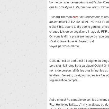
bonne conscience en dénonçant l’autre. C’est
que lui :
c’est pas juste, chaque fois qu’il vo
Richard Therrien
écrit
:
heureusement, le rep
de comptes!
HA HA HA HEIN?!?!?!?! Si c’éta
c’était! Tsé, quand tu dis que le gars est pri
chaque fois qu’on voyait une image de PKP ou 
On vous le dit, la première image du reportag
n’est sûrement pas un hasard, ça!
Voyez par vous-même…
Celle qui est en partie est à l’origine du bl
Lord s’est fait remettre à sa place! Outch! On
noms de personnalités les plus influentes au 
lui disait:
tiens-toi, c’est pour toutes les fois 
règlement de compte…
Autre chose! Pu capable de voir les anciens 
Pkp! Heille les twits… s’il n’ y avait pas eu 