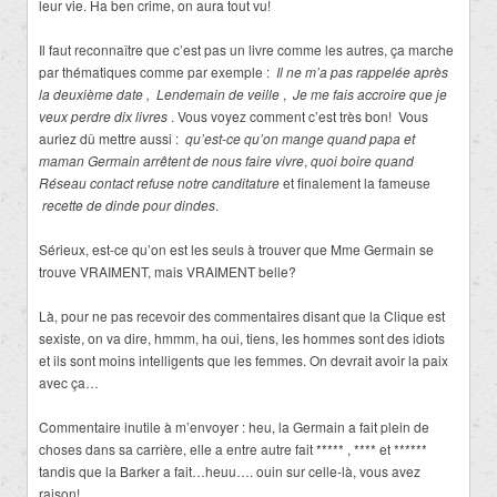
leur vie. Ha ben crime, on aura tout vu!
Il faut reconnaître que c’est pas un livre comme les autres, ça marche
par thématiques comme par exemple :
Il ne m’a pas rappelée après
la deuxième date , Lendemain de veille
,
Je me fais accroire que je
veux perdre dix livres
. Vous voyez comment c’est très bon! Vous
auriez dû mettre aussi :
qu’est-ce qu’on mange quand papa et
maman Germain arrêtent de nous faire vivre
,
quoi boire quand
Réseau contact refuse notre canditature
et finalement la fameuse
recette de dinde pour dindes
.
Sérieux, est-ce qu’on est les seuls à trouver que Mme Germain se
trouve VRAIMENT, mais VRAIMENT belle?
Là, pour ne pas recevoir des commentaires disant que la Clique est
sexiste, on va dire, hmmm, ha oui, tiens, les hommes sont des idiots
et ils sont moins intelligents que les femmes. On devrait avoir la paix
avec ça…
Commentaire inutile à m’envoyer : heu, la Germain a fait plein de
choses dans sa carrière, elle a entre autre fait ***** , **** et ******
tandis que la Barker a fait…heuu…. ouin sur celle-là, vous avez
raison!