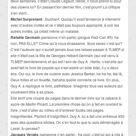
deux semaines, c’était Claude Legault. Heille, il nous prend-tu pour
des clowns lui? En passant ton dernier film, c’est pourri! La critique
s’en vient…
Michel Surprenant
: touchant. Quoiqu’il avait tendance à intervenir
avec d’autres invités et ce n’était pas toujours approprié; à voir les
autres invités, ça créait même un malaise.
Rafaële Germain
(personne n’en parle) (plogue Rad-Can #5): ha
non, PAS ELLE? Crime qu’à nous énaaaarve. Vous savez c’est qui?
C’est l’auteure qui n’aurait jamais tous ces laisser-passer à TLMEP si
elle n’était pas la fille de Georges Hébert-Germain (qui est venu à
TLMEP dernièrement) et qui est l’ami de Guy A . Heille, c’est elle qui
avait fait le livre de popote qui s’est avéré un bide total, il y a deux
ans. Oui oui, le livre de cuisine avec Jessica Barker, ha ha ha, tsé là,
Deux folles et un fouette, hahaha quelle connerie ce livre. En plus,
Guy A. a replogué le livre, pathétique. Imaginez tous ces auteurs qui
voudraient être à sa place.
Elle écrit une couple de pages dans le dernier livre sur la cabane à
sucre de Martin Picard. La première chose qu’on a fait en ouvrant le
livre, c’est d’aller au milieu et d’enlever toutes ces pages
insignifiantes. Parlant d’insignifiant, Guy A. lui a fait une entrevue 450
avec des questions idiotes. On s’en fout-tu que tu sois déménagée à
Laval, tu penses?
Jacques Vergès
(personne n’en parle) : ha cool, c’est lui qui a mis à