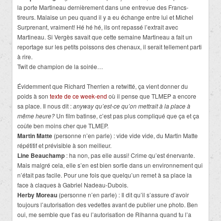
la porte Martineau dernièrement dans une entrevue des Francs-
tireurs. Malaise un peu quand il y a eu échange entre lui et Michel
Surprenant, vraiment! Hé hé hé, ils ont repassé l’extrait avec
Martineau. Si Vergès savait que cette semaine Martineau a fait un
reportage sur les petits poissons des chenaux, il serait tellement parti
à rire.
Twit de champion de la soirée…
Évidemment que Richard Therrien a retwitté, ça vient donner du
poids à son
texte de ce week-end
où il pense que TLMEP a encore
sa place. Il nous dit :
anyway qu’est-ce qu’on mettrait à la place à
même heure?
Un film batinse, c’est pas plus compliqué que ça et ça
coûte ben moins cher que TLMEP.
Martin Matte
(personne n’en parle) : vide vide vide, du Martin Matte
répétitif et prévisible à son meilleur.
Line Beauchamp
: ha non, pas elle aussi! Crime qu’est énervante.
Mais malgré cela, elle s’en est bien sortie dans un environnement qui
n’était pas facile. Pour une fois que quelqu’un remet à sa place la
face à claques à Gabriel Nadeau-Dubois.
Herby Moreau
(personne n’en parle) : Il dit qu’il s’assure d’avoir
toujours l’autorisation des vedettes avant de publier une photo. Ben
oui, me semble que t’as eu l’autorisation de Rihanna quand tu l’a