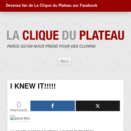
Devenez fan de La Clique du Plateau sur Facebook
PARCE QU'ON NOUS PREND POUR DES CLOWNS
Aller
Menu
au
contenu
I KNEW IT!!!!!
0
PARTAGES
Le country n’est plus quétaine
(Journal de Montréal)