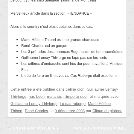
Merveilleux article dans la section »TENDANCE »
Alors si le country n’est plus quétaine, dans ce cas:
Marie-Hélène Thibert est une grande chanteuse
René-Charles est un garçon
Les 3 pré-ados des annonces Rogers sont de bons comédiens
Guillaume Lemay-Thivierge ne tape pas sur les nerfs
Les critères d’embauche sont très dur pour travailler à Musique
Plus
L’idée de faire un film avec
Le Cas Roberge
était excellente
Cette entrée a été publiée dans
céline dion
,
Guillaume Lemay-
Thivierge
,
has been
,
matante
,
n'importe quoi
, et marquée avec
Guillaume Lemay-Thivierge
,
Le cas roberge
,
Marie-Hélène
Thibert
,
René-Charles
, le
9 décembre 2008
par
Clique du plateau
.
Navigation
←
EN BLU-RAY TANT QU'À Y
PLATEAU=CENTRE DU MONDE