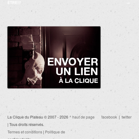
des
ÊTRE!!!
→
articles
La Clique du Plateau © 2007 - 2026
^ haut de page
facebook
|
twitter
| Tous droits réservés.
Termes et conditions
|
Politique de