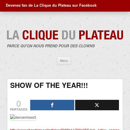
Devenez fan de La Clique du Plateau sur Facebook
PARCE QU'ON NOUS PREND POUR DES CLOWNS
Aller
Menu
au
contenu
SHOW OF THE YEAR!!!
0
PARTAGES
http://www.showbizz.net/articles/20081117091355/rick_astley_saman