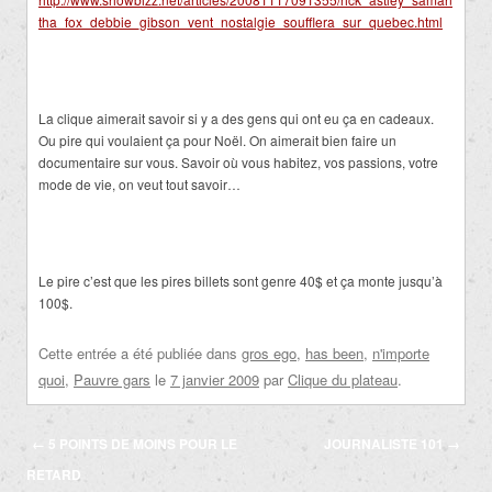
tha_fox_debbie_gibson_vent_nostalgie_soufflera_sur_quebec.html
La clique aimerait savoir si y a des gens qui ont eu ça en cadeaux.
Ou pire qui voulaient ça pour Noël. On aimerait bien faire un
documentaire sur vous. Savoir où vous habitez, vos passions, votre
mode de vie, on veut tout savoir…
Le pire c’est que les pires billets sont genre 40$ et ça monte jusqu’à
100$.
Cette entrée a été publiée dans
gros ego
,
has been
,
n'importe
quoi
,
Pauvre gars
le
7 janvier 2009
par
Clique du plateau
.
Navigation
←
5 POINTS DE MOINS POUR LE
JOURNALISTE 101
→
des
RETARD