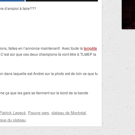
e d’emploi à faire???
ons, faites-en l’annonce maintenant! Avec toute la
tempête
! C’est sûr que ces deux champions-là vont être à TLMEP la
on dans laquelle est Andrei sur la photo est de loin ce que tu
e ça que les gars se tiennent sur le bord de la bande
Patrick Lagacé
,
Pauvre gars
,
plateau de Montréal
,
ique du plateau
.