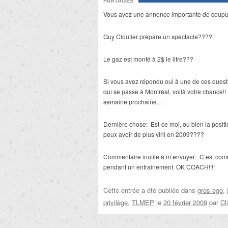
PARTAGES
Vous avez une annonce importante de coupur
Guy Cloutier prépare un spectacle????
Le gaz est monté à 2$ le litre???
Si vous avez répondu oui à une de ces questi
qui se passe à Montréal, voilà votre chance!
semaine prochaine…
Dernière chose: Est-ce moi, ou bien la positi
peux avoir de plus viril en 2009????
Commentaire inutile à m’envoyer: C’est comm
pendant un entrainement. OK COACH!!!!
Cette entrée a été publiée dans
gros ego
,
privilège
,
TLMEP
le
20 février 2009
par
Cl