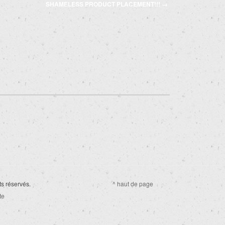
SHAMELESS PRODUCT PLACEMENT!!!
→
ts réservés.
^ haut de page
te