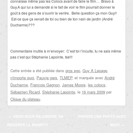
connaisse même pas les Colocs avant de faire le film… Bravo à
Guy.A qui lui a demandé si le fait de voir le film pourrait donner le
goût à des gens de s’ouvrir le ventre. Belle question ça mon Guy!!
Est-ce que ça venait de toi ou bien de ton nain de jardin (André
Ducharme)???
Commentaire inutile à m’envoyer: C’est toi l’inculte, tu ne sais même
pas c’est qui Stéphanie Lapointe, tsé!!!
Cette entrée a été publiée dans
gros ego
,
Guy A Lepage
,
n'importe quoi
,
Pauvre gars
,
TLMEP
, et marquée avec
André
Ducharme
,
François Gagnon
,
James Moore
,
les colocs
,
Sébastien Ricard
,
Stéphanie Lapointe
, le
16 mars 2009
par
Clique du plateau
.
Navigation
←
VIENS NOUS REJOINDRE ON
PRENDS UNE PHOTO AVEC
des
REGARDE LA MANIF!!!!
MOI!!!
→
articles