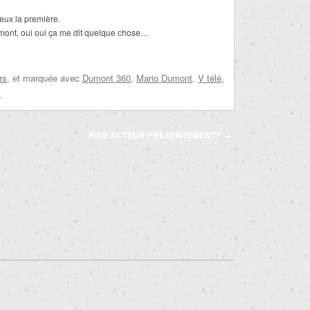
eux la première.
nt, oui oui ça me dit quelque chose…
rs
, et marquée avec
Dumont 360
,
Mario Dumont
,
V télé
,
.
PIRE ACTEUR PRÉSENTEMENT?
→