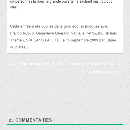
six personnes la bouche grande ouverte ne sachant pas trop quoi
dire)
Cette entrée a été publiée dans
gros ego
, et marquée avec
Franco Nuovo
,
Geneviève Guérard
,
Nathalie Petrowski
,
Richard
Therrien
,
SIX DANS LA CITÉ
, le
15 septembre 2009
par
Clique
du plateau
.
Navigation
←
THE MARSHMALLOW TEST!!!
VEUX-TU BEN ME DIRE QU’EST-
des
CE QUI SENT ÇA???
→
articles
25
COMMENTAIRES