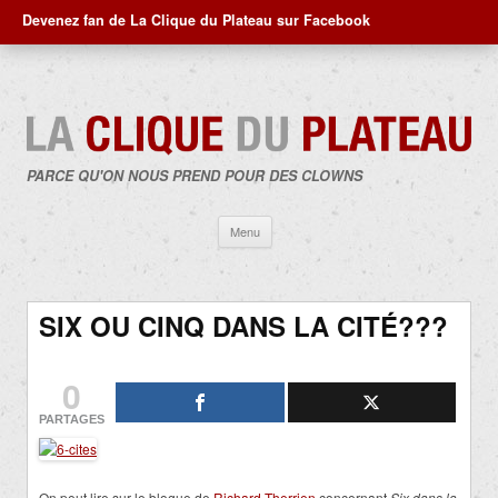
Devenez fan de La Clique du Plateau sur Facebook
PARCE QU'ON NOUS PREND POUR DES CLOWNS
Aller
Menu
au
contenu
SIX OU CINQ DANS LA CITÉ???
0
PARTAGES
On peut lire sur le blogue de
Richard Therrien
concernant
Six dans la