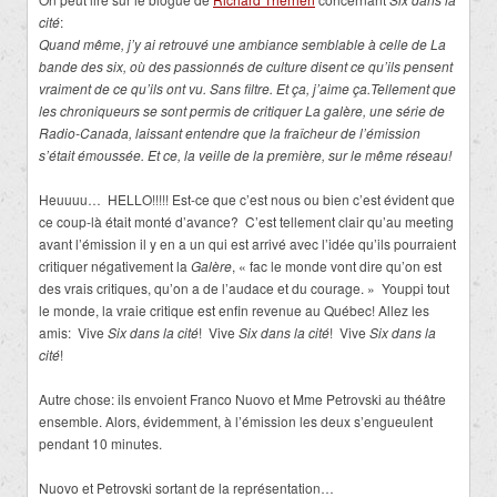
cité
:
Quand même, j’y ai retrouvé une ambiance semblable à celle de La
bande des six, où des passionnés de culture disent ce qu’ils pensent
vraiment de ce qu’ils ont vu. Sans filtre. Et ça, j’aime ça.Tellement que
les chroniqueurs se sont permis de critiquer La galère, une série de
Radio-Canada, laissant entendre que la fraîcheur de l’émission
s’était émoussée. Et ce, la veille de la première, sur le même réseau!
Heuuuu… HELLO!!!!! Est-ce que c’est nous ou bien c’est évident que
ce coup-là était monté d’avance? C’est tellement clair qu’au meeting
avant l’émission il y en a un qui est arrivé avec l’idée qu’ils pourraient
critiquer négativement la
Galère
, « fac le monde vont dire qu’on est
des vrais critiques, qu’on a de l’audace et du courage. » Youppi tout
le monde, la vraie critique est enfin revenue au Québec! Allez les
amis: Vive
Six dans la cité
! Vive
Six dans la cité
! Vive
Six dans la
cité
!
Autre chose: ils envoient Franco Nuovo et Mme Petrovski au théâtre
ensemble. Alors, évidemment, à l’émission les deux s’engueulent
pendant 10 minutes.
Nuovo et Petrovski sortant de la représentation…