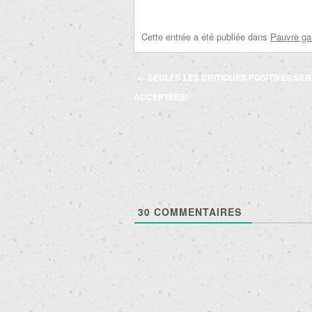
Cette entrée a été publiée dans
Pauvre ga
Navigation
←
SEULES LES CRITIQUES POSITIVES SE
des
ACCEPTÉES!
articles
30
COMMENTAIRES