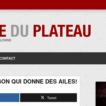
CLOWNS
Aller
au
contenu
CONTACT
SON QUI DONNE DES AILES!
Tweet