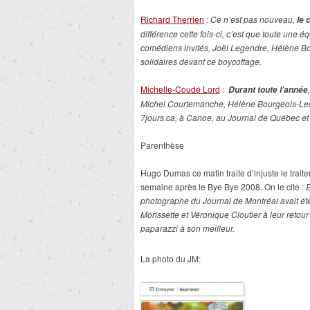
Richard Therrien
:
Ce n’est pas nouveau,
le 
différence cette fois-ci, c’est que toute une é
comédiens invités, Joël Legendre, Hélène Bo
solidaires devant ce boycottage.
Michelle-Coudé Lord
:
Durant toute l’année
Michel Courtemanche, Hélène Bourgeois-Lecl
7jours.ca, à Canoe, au
Journal de Québec
et
Parenthèse
Hugo Dumas ce matin traite d’injuste le trait
semaine après le Bye Bye 2008. On le cite :
E
photographe du
Journal de Montréal
avait é
Morissette et Véronique Cloutier à leur retour
paparazzi à son meilleur.
La photo du JM: