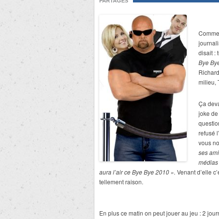
PARTAGES
Comme 
journal
disait :
Bye By
Richard
milieu,
Ça deva
joke de
questio
refusé 
vous no
ses amis
médias 
aura l’air ce
Bye Bye 2010
».
Venant d’elle c’e
tellement raison.
En plus ce matin on peut jouer au jeu : 2 jo