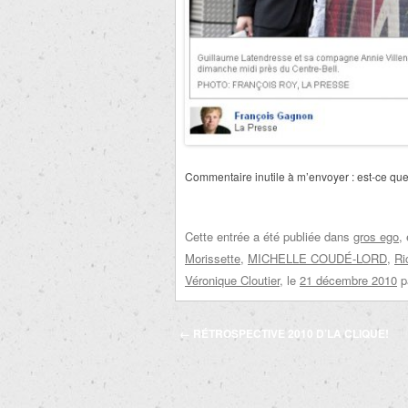
Commentaire inutile à m’envoyer : est-ce que
Cette entrée a été publiée dans
gros ego
,
Morissette
,
MICHELLE COUDÉ-LORD
,
Ri
Véronique Cloutier
, le
21 décembre 2010
p
Navigation
←
RÉTROSPECTIVE 2010 D’LA CLIQUE!
des
articles