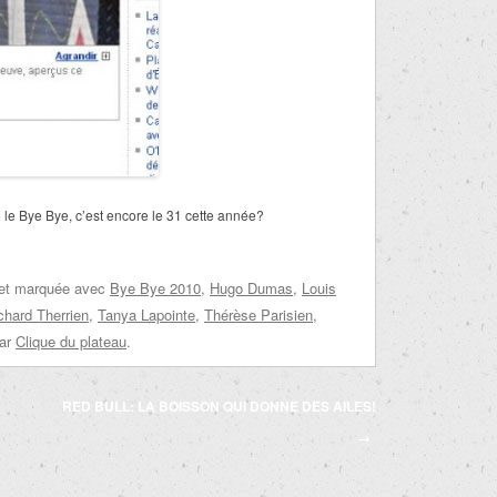
 le Bye Bye, c’est encore le 31 cette année?
 et marquée avec
Bye Bye 2010
,
Hugo Dumas
,
Louis
chard Therrien
,
Tanya Lapointe
,
Thérèse Parisien
,
ar
Clique du plateau
.
RED BULL: LA BOISSON QUI DONNE DES AILES!
→