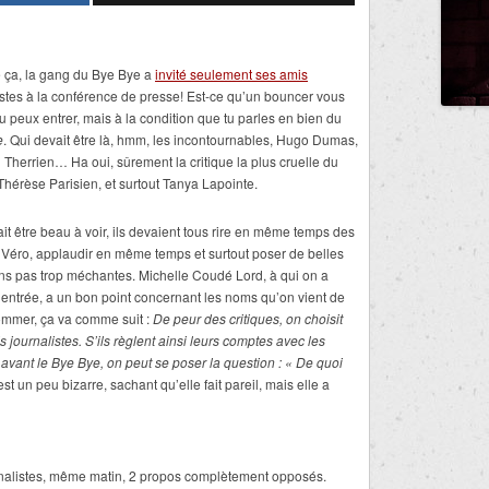
ça, la gang du Bye Bye a
invité seulement ses amis
istes à la conférence de presse! Est-ce qu’un bouncer vous
 tu peux entrer, mais à la condition que tu parles en bien du
e
. Qui devait être là, hmm, les incontournables, Hugo Dumas,
 Therrien… Ha oui, sûrement la critique la plus cruelle du
 Thérèse Parisien, et surtout Tanya Lapointe.
it être beau à voir, ils devaient tous rire en même temps des
 Véro, applaudir en même temps et surtout poser de belles
ns pas trop méchantes. Michelle Coudé Lord, à qui on a
l’entrée, a un bon point concernant les noms qu’on vient de
mmer, ça va comme suit :
De peur des critiques, on choisit
 journalistes. S’ils règlent ainsi leurs comptes avec les
avant le
Bye Bye, on peut se poser la question : « De quoi
st un peu bizarre, sachant qu’elle fait pareil, mais elle a
urnalistes, même matin, 2 propos complètement opposés.