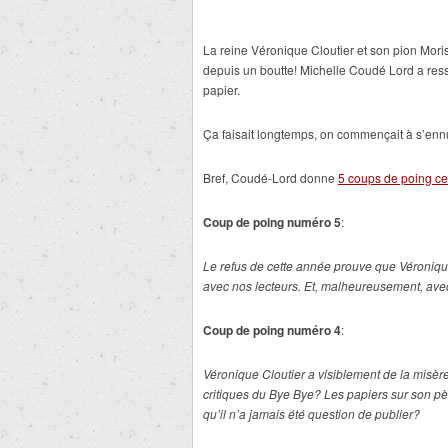
La reine Véronique Cloutier et son pion Mori
depuis un boutte! Michelle Coudé Lord a resso
papier.
Ça faisait longtemps, on commençait à s’ennu
Bref, Coudé-Lord donne
5 coups de poing ce
Coup de poing numéro 5
:
Le refus de cette année prouve que Véronique
avec nos lecteurs. Et, malheureusement, avec 
Coup de poing numéro 4
:
Véronique Cloutier a visiblement de la misère
critiques du Bye Bye? Les papiers sur son p
qu’il n’a jamais été question de publier?