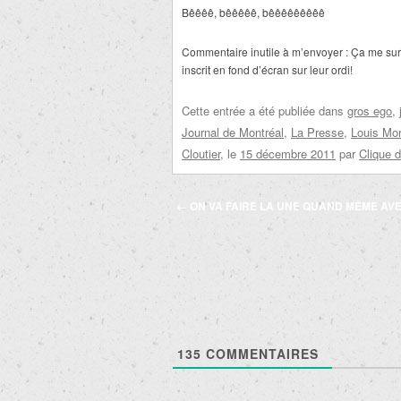
Bêêêê, bêêêêê, bêêêêêêêêê
Commentaire inutile à m’envoyer : Ça me surp
inscrit en fond d’écran sur leur ordi!
Cette entrée a été publiée dans
gros ego
,
Journal de Montréal
,
La Presse
,
Louis Mor
Cloutier
, le
15 décembre 2011
par
Clique 
Navigation
←
ON VA FAIRE LA UNE QUAND MÊME AVE
des
articles
135
COMMENTAIRES