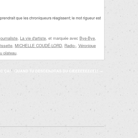
rendrait que les chroniqueurs réagissent; le mot rigueur est
journaliste
,
La vie d'artiste
, et marquée avec
Bye-Bye
,
issette
,
MICHELLE COUDÉ-LORD
,
Radio-
,
Véronique
du plateau
.
C ÇA!
QUAND TU DESCENDRAS DU CIEEEEEEEEEL!
→