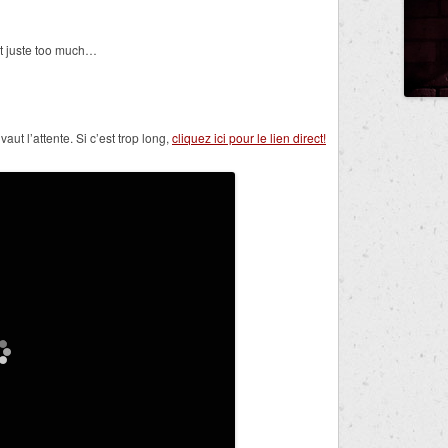
est juste too much…
ut l’attente. Si c’est trop long,
cliquez ici pour le lien direct!