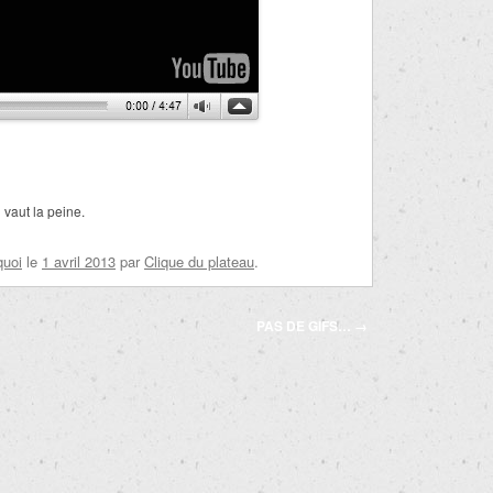
 vaut la peine.
quoi
le
1 avril 2013
par
Clique du plateau
.
PAS DE GIFS…
→