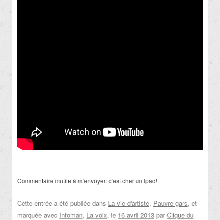
Commentaire inutile à m’envoyer: c’est cher un Ipad!
Cette entrée a été publiée dans
La vie d'artiste
,
Pauvre gars
, et
marquée avec
Infoman
,
La voix
, le
16 avril 2013
par
Clique du