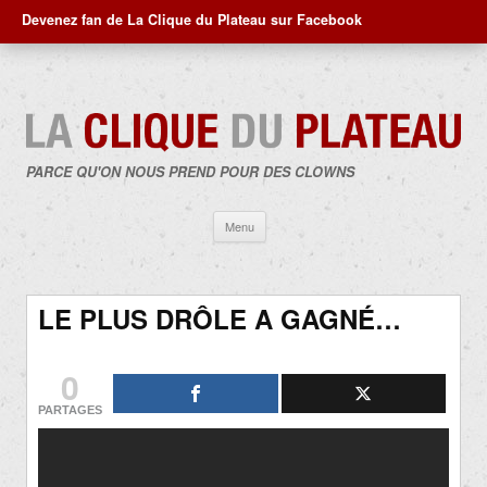
Devenez fan de La Clique du Plateau sur Facebook
PARCE QU'ON NOUS PREND POUR DES CLOWNS
Aller
Menu
au
contenu
LE PLUS DRÔLE A GAGNÉ…
0
PARTAGES