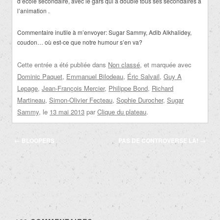
d’école secondaire, avec le gars qui a doublé tous ses secondaires à
l’animation .
Commentaire inutile à m’envoyer: Sugar Sammy, Adib Alkhalidey,
coudon… où est-ce que notre humour s’en va?
Cette entrée a été publiée dans
Non classé
, et marquée avec
Dominic Paquet
,
Emmanuel Bilodeau
,
Éric Salvail
,
Guy A
Lepage
,
Jean-François Mercier
,
Philippe Bond
,
Richard
Martineau
,
Simon-Olivier Fecteau
,
Sophie Durocher
,
Sugar
Sammy
, le
13 mai 2013
par
Clique du plateau
.
Navigation
←
BLOOPERS
PAS DE CONTROVERSE LÀ!
→
des
articles