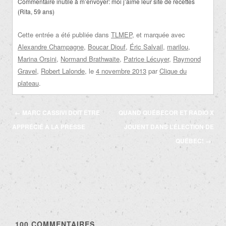
Commentaire inutile à m’envoyer: moi j’aime leur site de recettes
(Rita, 59 ans)
Cette entrée a été publiée dans
TLMEP
, et marquée avec
Alexandre Champagne
,
Boucar Diouf
,
Éric Salvail
,
marilou
,
Marina Orsini
,
Normand Brathwaite
,
Patrice Lécuyer
,
Raymond
Gravel
,
Robert Lalonde
, le
4 novembre 2013
par
Clique du
plateau
.
Navigation
←
MARC CASSIVI DOIT ÊTRE
QUAND QUÉBECOR ET RADIO X
des
APPRÉCIÉ À LA PRESSE
JOUENT DANS L’ÉLECTION DE
articles
QUÉBEC!
→
100
COMMENTAIRES