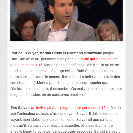
Patrice L’Ecuyer, Marina Orsini et Normand Brathwaite
plogue
Rad-Can #5 et #6, personne n’en parle,
un invité qui vient ploguer
quelque chose # 15
: Marina parle d’ancêtres et dit: c’est là qu’on se
rend compte que des ancêtres ça existe. Dah! Chacun nous raconte
où ils sont allés dans le monde, Italie etc… La belle vie aux frais des
contribuables :). Marina prend la peine de nous rappeler que
l’émission commence le 9 novembre. On met vraiment le paquet pour
ploguer l’émission, on en parle avec émotion.
Éric Salvail
,
un invité qui vient ploguer quelque chose # 16
: drôle de
voir l’animateur de foule s’exciter devant Salvail. Il doit se dire en le
voyant: mon idole, mon idole, mon idole! Salvail dit que ca fait un
mois qu’il n’a pas eu de relations sexuelles et la caméra montre
ensuite Dany Turcotte pendant quelques secondes. Salvail s’en sort