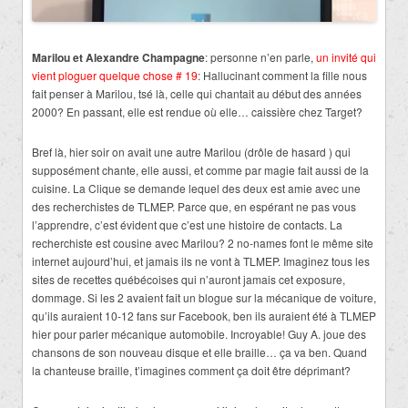
Marilou et Alexandre Champagne
: personne n’en parle,
un invité qui
vient ploguer quelque chose # 19
: Hallucinant comment la fille nous
fait penser à Marilou, tsé là, celle qui chantait au début des années
2000? En passant, elle est rendue où elle… caissière chez Target?
Bref là, hier soir on avait une autre Marilou (drôle de hasard ) qui
supposément chante, elle aussi, et comme par magie fait aussi de la
cuisine. La Clique se demande lequel des deux est amie avec une
des recherchistes de TLMEP. Parce que, en espérant ne pas vous
l’apprendre, c’est évident que c’est une histoire de contacts. La
recherchiste est cousine avec Marilou? 2 no-names font le même site
internet aujourd’hui, et jamais ils ne vont à TLMEP. Imaginez tous les
sites de recettes québécoises qui n’auront jamais cet exposure,
dommage. Si les 2 avaient fait un blogue sur la mécanique de voiture,
qu’ils auraient 10-12 fans sur Facebook, ben ils auraient été à TLMEP
hier pour parler mécanique automobile. Incroyable! Guy A. joue des
chansons de son nouveau disque et elle braille… ça va ben. Quand
la chanteuse braille, t’imagines comment ça doit être déprimant?