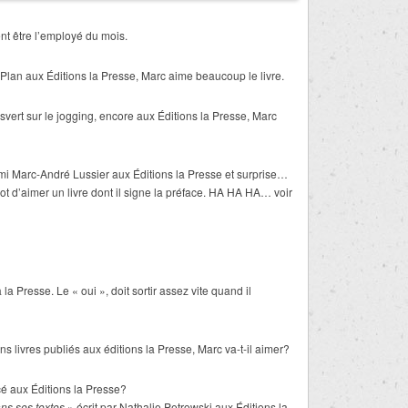
nt être l’employé du mois.
Plan aux Éditions la Presse, Marc aime beaucoup le livre.
vert sur le jogging, encore aux Éditions la Presse, Marc
mi Marc-André Lussier aux Éditions la Presse et surprise…
ot d’aimer un livre dont il signe la préface. HA HA HA… voir
à la Presse. Le « oui », doit sortir assez vite quand il
s livres publiés aux éditions la Presse, Marc va-t-il aimer?
cé aux Éditions la Presse?
ns ses textes
» écrit par Nathalie Petrowski aux Éditions la