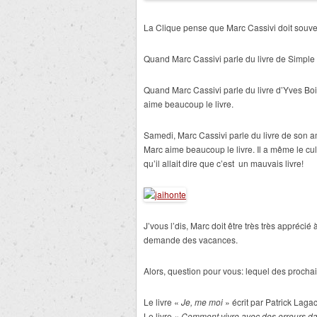
La Clique pense que Marc Cassivi doit souve
Quand Marc Cassivi parle du livre de Simple 
Quand Marc Cassivi parle du livre d’Yves Bois
aime beaucoup le livre.
Samedi, Marc Cassivi parle du livre de son a
Marc aime beaucoup le livre. Il a même le cul
qu’il allait dire que c’est un mauvais livre!
J’vous l’dis, Marc doit être très très apprécié 
demande des vacances.
Alors, question pour vous: lequel des prochain
Le livre «
Je, me moi
» écrit par Patrick Laga
Le livre «
Comment vivre avec des erreurs da