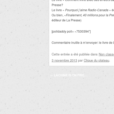
Presse?
Le livre «
Pourquoi j’aime Radio-Canada
» éc
Ou bien, «
Finalement, 40 millions pour la Pre
éditeur de La Presse)
[polldaddy poll= »7530394″]
Commentaire inutile à m’envoyer: le livre de 
Cette entrée a été publiée dans
Non class
3 novembre 2013
par
Clique du plateau
.
Navigation
←
LACHINE IS ON FIRE…
des
articles