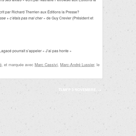
rit par Richard Therrien aux Éditions la Presse?
sse + c’étais pas mal cher
» de Guy Crevier (Président et
Lagacé pourrait s’appeler « J’ai pas honte »
é
, et marquée avec
Marc Cassivi
,
Marc-André Lussier
, le
TLMEP 3 NOVEMBRE.
→