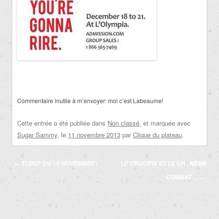
Commentaire inutile à m’envoyer: moi c’est Labeaume!
Cette entrée a été publiée dans
Non classé
, et marquée avec
Sugar Sammy
, le
11 novembre 2013
par
Clique du plateau
.
Navigation
←
TLMEP DU 10 NOVEMBRE!
LE CRUCIFIX ET LE CH , MÊME
des
COMBAT…
→
articles