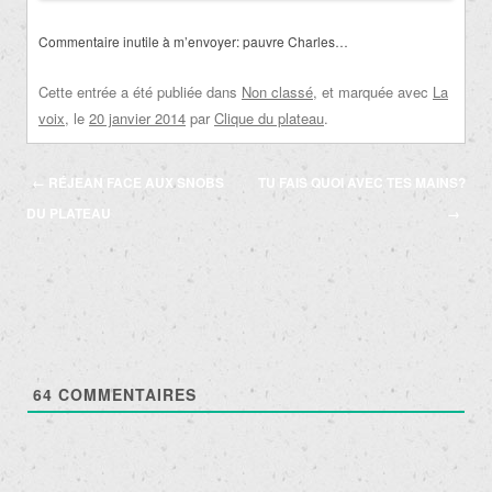
Commentaire inutile à m’envoyer: pauvre Charles…
Cette entrée a été publiée dans
Non classé
, et marquée avec
La
voix
, le
20 janvier 2014
par
Clique du plateau
.
Navigation
←
RÉJEAN FACE AUX SNOBS
TU FAIS QUOI AVEC TES MAINS?
des
DU PLATEAU
→
articles
64
COMMENTAIRES