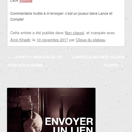
LIEN
Youtube
Commentaire inutile à m’envoyer: c’est un joueur dans Lance et
Compte!
Cette entrée a été publiée dans
Non classé
, et marquée avec
Amir Khadir
, le
10 novembre 2017
par
Clique du plateau
.
Navigation
←
LA PHOTO «NON STAGÉ» DU
LABRÈCHE QUI IMITE VALÉRIE
des
JOUR PAR DUHAIME…
PLANTE!
→
articles