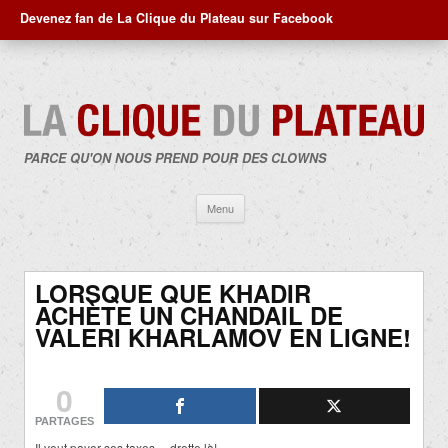
Devenez fan de La Clique du Plateau sur Facebook
PARCE QU'ON NOUS PREND POUR DES CLOWNS
Aller
Menu
au
contenu
LORSQUE QUE KHADIR
ACHÈTE UN CHANDAIL DE
VALERI KHARLAMOV EN LIGNE!
0
PARTAGES
Il veut payer ses taxes… drette là!