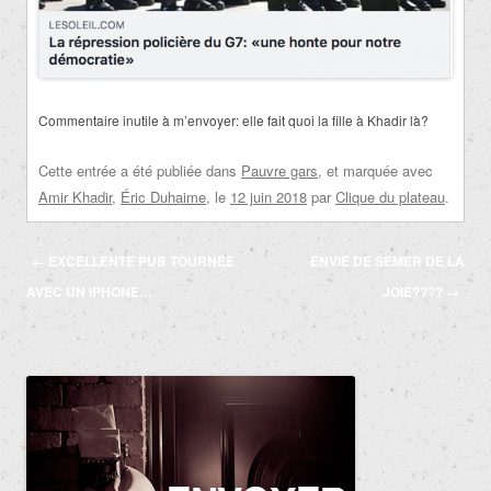
Commentaire inutile à m’envoyer: elle fait quoi la fille à Khadir là?
Cette entrée a été publiée dans
Pauvre gars
, et marquée avec
Amir Khadir
,
Éric Duhaime
, le
12 juin 2018
par
Clique du plateau
.
Navigation
←
EXCELLENTE PUB TOURNÉE
ENVIE DE SEMER DE LA
des
AVEC UN IPHONE…
JOIE????
→
articles