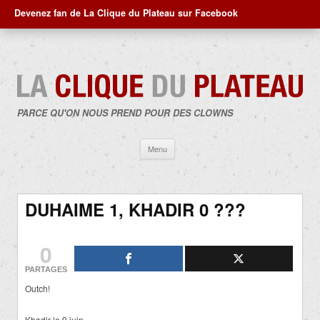
Devenez fan de La Clique du Plateau sur Facebook
PARCE QU'ON NOUS PREND POUR DES CLOWNS
Aller
Menu
au
contenu
DUHAIME 1, KHADIR 0 ???
0
PARTAGES
Outch!
Khadir le 9 juin…