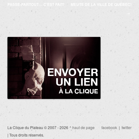
des
PASSE-PARTOUT… C’EST FAIT!
MEUTE DE LA VILLE DE QUÉBEC!
articles
→
La Clique du Plateau © 2007 - 2026
^ haut de page
facebook
|
twitter
| Tous droits réservés.