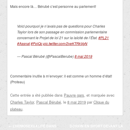
Mais encore là… Bérubé c’est personne au parlement!
Voici pourquoi je n’avais pas de questions pour Charles
Taylor lors de son passage en commission parlementaire
concernant le Projet de loi 21 sur la laïcité de l’État.
#PL21
#Assnat
#PolQc
pic.twitter.com/2veKTRkVgN
— Pascal Bérubé (@PascalBerube)
8 mai 2019
Commentaire inutile à m’envoyer: il est comme un homme d’état!
(Proteau)
Cette entrée a été publiée dans
Pauvre gars
, et marquée avec
Charles Taylor
,
Pascal Bérubé
, le
8 mai 2019
par
Clique du
plateau
.
Navigation
←
L’HOMOSEXUALITÉ DANS
DORION EN SHORT DEVANT LA