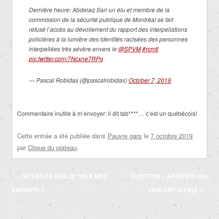
Dernière heure: Abdelaq Sari un élu et membre de la
commission de la sécurité publique de Montréal se fait
refusé l’accès au dévoilement du rapport des interpellations
policières à la lumière des identités racisées des personnes
interpellées très sévère envers le
@SPVM
#rcmtl
pic.twitter.com/7Ncxne7RPg
— Pascal Robidas (@pascalrobidas)
October 7, 2019
Commentaire inutile à m’envoyer: il dit tab****… c’est un québécois!
Cette entrée a été publiée dans
Pauvre gars
le
7 octobre 2019
par
Clique du plateau
.
Navigation
←
QU’EST-CE QUE JE DIS À MES
ÉLECTION = ARTISTES QUI
des
ENFANTS ?
VEULENT DU $$$
→
articles