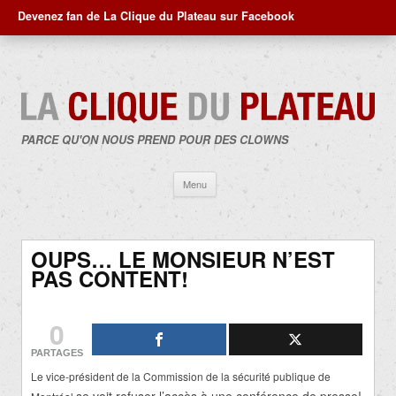
Devenez fan de La Clique du Plateau sur Facebook
PARCE QU'ON NOUS PREND POUR DES CLOWNS
Aller
Menu
au
contenu
OUPS… LE MONSIEUR N’EST
PAS CONTENT!
0
PARTAGES
Le vice-président de la Commission de la sécurité publique de