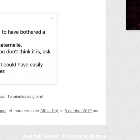
 son 15 minutes de gloire!
quoi
, et marquée avec
Althia Raj
, le
8 octobre 2019
par
PLUS QUE LIME EST LÀ, PLUS QUE LES GENS