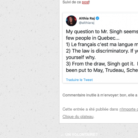
Suivi de ce
post
!
Commentaire inutile à m’envoyer: bon, elle a
Cette entrée a été publiée dans
n'importe 
Clique du plateau
.
Navigation
←
UN VOLONTAIRE?