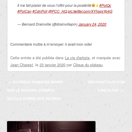
Il me fait plaisir de vous l’offrir pour la postérité
#PolQc
#PolCan
#CdnPoli
⁦
@PCC_HQ
⁩
pic.twitter.com/XYhsqxYp4G
— Bernard Drainville (@drainvillepm)
January 24, 2020
Commentaire inutile à m’envoyer: il avait mon vote!
Cette entrée a été publiée dans
La vie d'artiste
, et marquée avec
Jean Charest
, le
23 janvier 2020
par
Clique du plateau
.
Navigation
←
DUTRIZAC RAMASSE MORIN
MÉCHANT FLOP SON
des
SUR LE MAUVAIS EXEMPLE
CONCOURS!
→
articles
QU’ELLE DONNE AUX JEUNES!