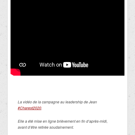
La vidéo de la campagne au leadership de Jean
#Charest2020
.
Elle a été mise en ligne brièvement en fin d‘après-midi,
avant d’être retirée soudainement.