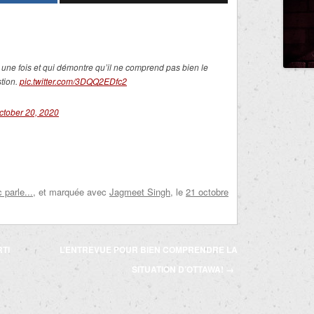
e une fois et qui démontre qu’il ne comprend pas bien le
stion.
pic.twitter.com/3DQQ2EDfc2
ctober 20, 2020
parle...
, et marquée avec
Jagmeet Singh
, le
21 octobre
TI
L’ENTREVUE POUR BIEN COMPRENDRE LA
SITUATION D’OTTAWA!
→