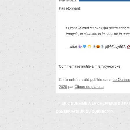
PARTAGES
Pas étonnant!
Et voilà le chef du NPD qui délire encor
français, la situation et le sens de la que
— Mell
(@Mielly007)
O
Commentaire inutile à m’envoyer:woke!
Cette entrée a été publiée dans
Le Québec 
2020
par
Clique du plateau
.
Navigation
←
ÉRIC DUHAIME À LA CHEFFERIE DU PAR
des
CONSERVATEUR DU QUÉBEC???
articles