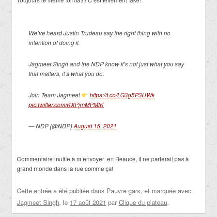
We’ve heard Justin Trudeau say the right thing with no
intention of doing it.
Jagmeet Singh and the NDP know it’s not just what you say
that matters, it’s what you do.
Join Team Jagmeet
https://t.co/LG3g5P3UWk
pic.twitter.com/KXPjmMPMlK
— NDP (@NDP)
August 15, 2021
Commentaire inutile à m’envoyer: en Beauce, il ne parlerait pas à
grand monde dans la rue comme ça!
Cette entrée a été publiée dans
Pauvre gars
, et marquée avec
Jagmeet Singh
, le
17 août 2021
par
Clique du plateau
.