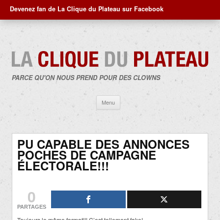
Devenez fan de La Clique du Plateau sur Facebook
PARCE QU'ON NOUS PREND POUR DES CLOWNS
Aller
Menu
au
contenu
PU CAPABLE DES ANNONCES
POCHES DE CAMPAGNE
ÉLECTORALE!!!
0
PARTAGES
Toujours le même format!!! C’est tellement fake!