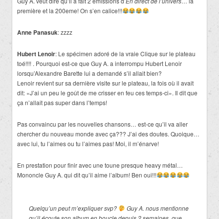
Guy A. veut dire qu’il a fait 2 émissions d’
En direct de l’univers
… la
première et la 200eme! On s’en calice!!!
Anne Panasuk
: zzzz
Hubert Lenoir
: Le spécimen adoré de la vraie Clique sur le plateau
toé!!!! . Pourquoi est-ce que Guy A. a interrompu Hubert Lenoir
lorsqu’Alexandre Barette lui a demandé s’il allait bien?
Lenoir revient sur sa dernière visite sur le plateau, la fois où il avait
dit: «J’ai un peu le goût de me crisser en feu ces temps-ci». Il dit que
ça n’allait pas super dans l’temps!
Pas convaincu par les nouvelles chansons… est-ce qu’il va aller
chercher du nouveau monde avec ça??? J’ai des doutes. Quoique…
avec lui, tu l’aimes ou tu l’aimes pas! Moi, il m’énarve!
En prestation pour finir avec une toune presque heavy métal…
Mononcle Guy A. qui dit qu’il aime l’album! Ben oui!!!
Quelqu’un peut m’expliquer svp?
Guy A. nous mentionne
qu’il écoute son album en boucle depuis 2 semaines, que