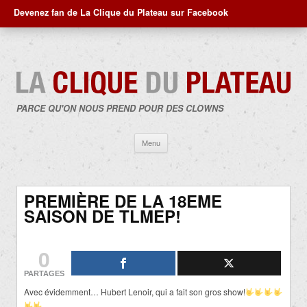
Devenez fan de La Clique du Plateau sur Facebook
PARCE QU'ON NOUS PREND POUR DES CLOWNS
Aller
Menu
au
contenu
PREMIÈRE DE LA 18EME
SAISON DE TLMEP!
0
PARTAGES
Avec évidemment… Hubert Lenoir, qui a fait son gros show!