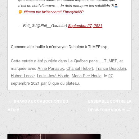
c’est un chef d’oeuvre… Je dois manquer les subtilités ?!
#tlmep
pic.twitter.com/LFhpcqNN2P
— Phil_G (@Phil__Gauthier)
September 27, 2021
Commentaire inutile à m’envoyer: Duhaime à TLMEP svp!
Cette entrée a été publiée dans
Le Québec parle...
,
TLMEP
, et
marquée avec
Anne Panasuk
,
Chantal Hébert
,
France Beaudoin
,
Hubert Lenoir
,
Louis-José Houde
,
Marie-Pier Houle
, le
27
septembre 2021
par
Clique du plateau
.
Navigation
←
BRAVO AUX CABOCHONS DU
ENSEMBLE CONTRE LA
des
MTQ!!!
DÉSINFORMATION!!!
→
articles