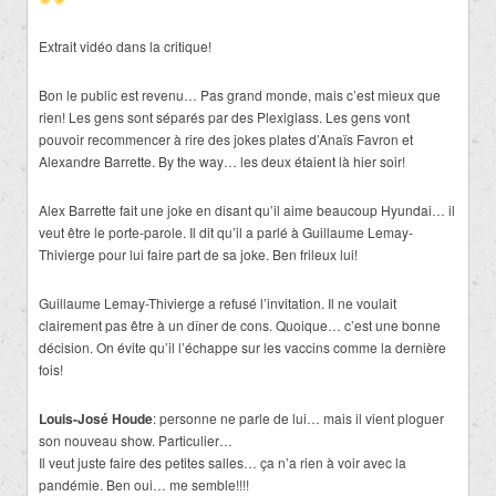
Extrait vidéo dans la critique!
Bon le public est revenu… Pas grand monde, mais c’est mieux que
rien! Les gens sont séparés par des Plexiglass. Les gens vont
pouvoir recommencer à rire des jokes plates d’Anaïs Favron et
Alexandre Barrette. By the way… les deux étaient là hier soir!
Alex Barrette fait une joke en disant qu’il aime beaucoup Hyundai… il
veut être le porte-parole. Il dit qu’il a parlé à Guillaume Lemay-
Thivierge pour lui faire part de sa joke. Ben frileux lui!
Guillaume Lemay-Thivierge a refusé l’invitation. Il ne voulait
clairement pas être à un dîner de cons. Quoique… c’est une bonne
décision. On évite qu’il l’échappe sur les vaccins comme la dernière
fois!
Louis-José Houde
: personne ne parle de lui… mais il vient ploguer
son nouveau show. Particulier…
Il veut juste faire des petites salles… ça n’a rien à voir avec la
pandémie. Ben oui… me semble!!!!