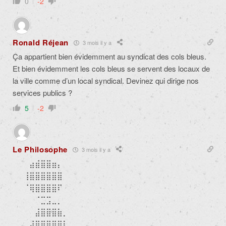
0
-2
Ronald Réjean
3 mois il y a
Ça appartient bien évidemment au syndicat des cols bleus.
Et bien évidemment les cols bleus se servent des locaux de
la ville comme d’un local syndical. Devinez qui dirige nos
services publics ?
5
-2
Le Philosophe
3 mois il y a
⠀⠀⠀⣴⣾⣿⣿⣶⡄⠀⠀⠀⠀⠀⠀⠀⠀⠀⠀⠀⠀⠀⠀⠀⠀
⠀⠀⢸⣿⣿⣿⣿⣿⣿⠀⠀⠀⠀⠀⠀⠀⠀⠀⠀⠀⠀⠀⠀⠀⠀
⠀⠀⠈⢿⣿⣿⣿⣿⠏⠀⠀⠀⠀⠀⠀⠀⠀⠀⠀⠀⠀⠀⠀⠀⠀
⠀⠀⠀⠀⠈⣉⣩⣀⡀⠀⠀⠀⠀⠀⠀⠀⠀⠀⠀⠀⠀⠀⠀⠀⠀
⠀⠀⠀⠀⣼⣿⣿⣿⣷⡀⠀⠀⠀⠀⠀⠀⠀⠀⠀⠀⠀⠀⠀⠀⠀
⠀⠀⢀⣼⣿⣿⣿⣿⣿⡇⠀⠀⠀⠀⠀⠀⠀⠀⠀⠀⠀⠀⠀⠀⠀