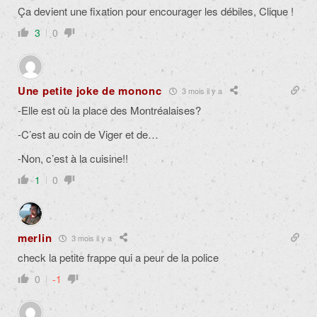
Ça devient une fixation pour encourager les débiles, Clique !
3
0
Une petite joke de mononc
3 mois il y a
-Elle est où la place des Montréalaises?
-C’est au coin de Viger et de…
-Non, c’est à la cuisine!!
1
0
merlin
3 mois il y a
check la petite frappe qui a peur de la police
0
-1