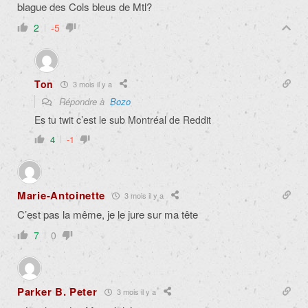
blague des Cols bleus de Mtl?
2
-5
Ton
3 mois il y a
Répondre à
Bozo
Es tu twit c’est le sub Montréal de Reddit
4
-1
Marie-Antoinette
3 mois il y a
C’est pas la même, je le jure sur ma tête
7
0
Parker B. Peter
3 mois il y a