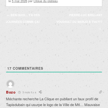
le
5 mai 2026
par
Clique du plateau
.
Navigation
←
BEN QUOI… Y’A DES
PIERRE-LUC BRILLANT
des
JOURNÉES COMME ÇA!
VOUDRAIT DU MARJO À TVA???
articles
→
17
COMMENTAIRES
Bozo
3 mois il y a
Méchante recherche La Clique en publiant un faux profil de
Tapisdubain qui usurpe le logo de la Ville de Mtl… Mauvaise