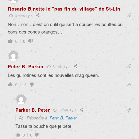
Rosario Binette le "pas fin du village" de St-Lin
3 mois il y a
Non…non…c’est un outil qui sert a couper les bouttes pu
bons des cones oranges…
0
0
Peter B. Parker
3 mois il y a
Les guillotines sont les nouvelles drag queen.
0
-1
Parker B. Peter
3 mois il y a
Répondre à
Peter B. Parker
Tasse ta bouche que je pète.
0
0