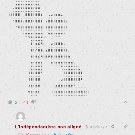
⠀⢀⣾⣿⣿⣿⣿⣿⣿⣷⠀⠀⠀⠀⠀⠀⠀⠀⠀⠀⠀⠀⠀⠀⠀
⢠⣾⣿⣿⠉⣿⣿⣿⣿⣿⡄⠀⢀⣠⣤⣤⣀⠀⠀⠀⠀⠀⠀⠀⠀
⠀⠙⣿⣿⣧⣿⣿⣿⣿⣿⡇⢠⣿⣿⣿⣿⣿⣧⠀⠀⠀⠀⠀⠀⠀
⠀⠀⠈⠻⣿⣿⣿⣿⣿⣿⣷⠸⣿⣿⣿⣿⣿⡿⠀⠀⠀⠀⠀⠀⠀
⠀⠀⠀⠀⠘⠿⢿⣿⣿⣿⣿⡄⠙⠻⠿⠿⠛⠁⠀⠀⠀⠀⠀⠀⠀
⠀⠀⠀⠀⠀⠀⠀⡟⣩⣝⢿⠀⠀⣠⣶⣶⣦⡀⠀⠀⠀⠀⠀⠀⠀
⠀⠀⠀⠀⠀⠀⠀⣷⡝⣿⣦⣠⣾⣿⣿⣿⣿⣷⡀⠀⠀⠀⠀⠀⠀
⠀⠀⠀⠀⠀⠀⠀⣿⣿⣮⢻⣿⠟⣿⣿⣿⣿⣿⣷⡀⠀⠀⠀⠀⠀
⠀⠀⠀⠀⠀⠀⠀⣿⣿⣿⡇⠀⠀⠻⠿⠻⣿⣿⣿⣿⣦⡀⠀⠀⠀
⠀⠀⠀⠀⠀⠀⢰⣿⣿⣿⠇⠀⠀⠀⠀⠀⠘⣿⣿⣿⣿⣿⡆⠀⠀
⠀⠀⠀⠀⠀⠀⢸⣿⣿⣿⠀⠀⠀⠀⠀⠀⣠⣾⣿⣿⣿⣿⠇⠀⠀
⠀⠀⠀⠀⠀⠀⢸⣿⣿⡿⠀⠀⠀⢀⣴⣿⣿⣿⣿⣟⣋⣁⣀⣀⠀
⠀⠀⠀⠀⠀⠀⠹⣿⣿⠇⠀⠀⠀⠸⣿⣿⣿⣿⣿⣿⣿⣿⣿⣿⠇
5
-11
L'indépendantiste non aligné
3 mois il y a
Répondre à
Le Philosophe