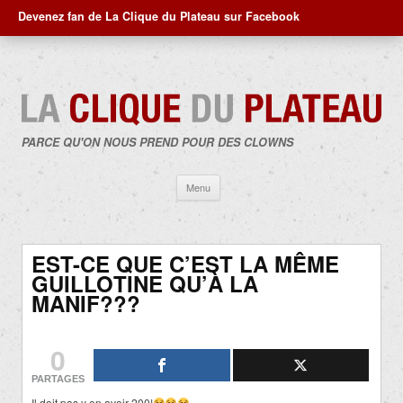
Devenez fan de La Clique du Plateau sur Facebook
PARCE QU'ON NOUS PREND POUR DES CLOWNS
Aller
Menu
au
contenu
EST-CE QUE C’EST LA MÊME
GUILLOTINE QU’À LA
MANIF???
0
PARTAGES
Il doit pas y en avoir 200!