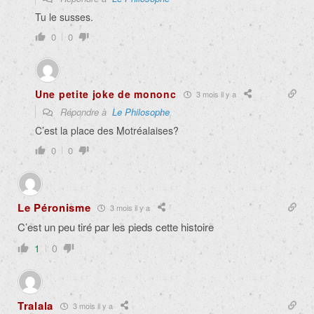
Tu le susses.
0
0
Une petite joke de mononc
3 mois il y a
Répondre à
Le Philosophe
C’est la place des Motréalaises?
0
0
Le Péronisme
3 mois il y a
C’est un peu tiré par les pieds cette histoire
1
0
Tralala
3 mois il y a