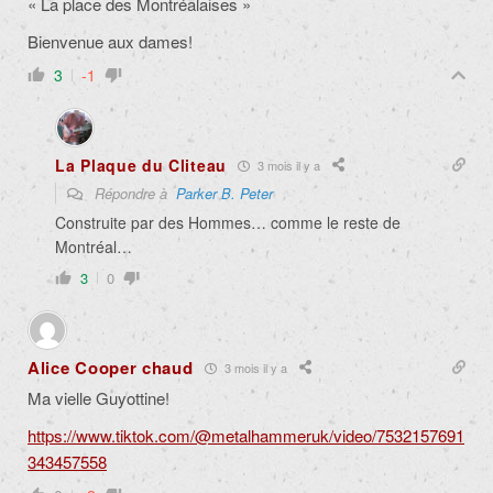
« La place des Montréalaises »
Bienvenue aux dames!
3
-1
La Plaque du Cliteau
3 mois il y a
Répondre à
Parker B. Peter
Construite par des Hommes… comme le reste de
Montréal…
3
0
Alice Cooper chaud
3 mois il y a
Ma vielle Guyottine!
https://www.tiktok.com/@metalhammeruk/video/7532157691
343457558