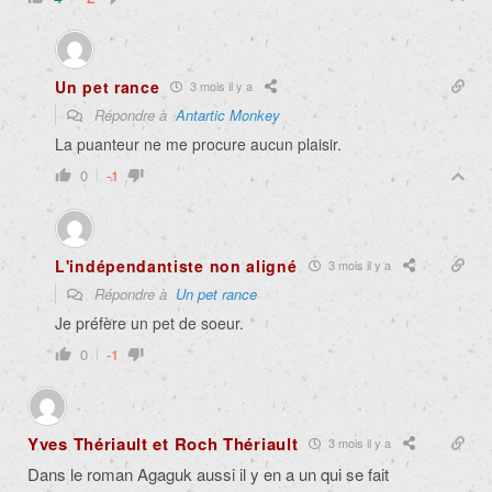
Un pet rance
3 mois il y a
Répondre à
Antartic Monkey
La puanteur ne me procure aucun plaisir.
0
-1
L'indépendantiste non aligné
3 mois il y a
Répondre à
Un pet rance
Je préfère un pet de soeur.
0
-1
Yves Thériault et Roch Thériault
3 mois il y a
Dans le roman Agaguk aussi il y en a un qui se fait