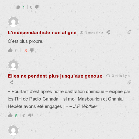
1
0
L'indépendantiste non aligné
3 mois il y a
C’est plus propre.
0
-3
Elles ne pendent plus jusqu'aux genoux
3 mois il y a
« Pourtant c’est après notre castration chimique – exigée par
les RH de Radio-Canada – si moi, Masbourion et Chantal
Hébête avons été engagés ! » –
J.P. Wothier
5
0