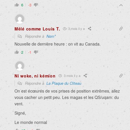
6
-3
Mêlé comme Louis T.
3 mois il y a
Répondre à
Nom*
Nouvelle de dernière heure : on vit au Canada.
2
-1
Ni woke, ni kémion
3 mois il y a
Répondre à
La Plaque du Cliteau
On est écœurés de vos prises de position extrêmes, allez
vous cacher un petit peu. Les magas et les QS/uqam: du
vent.
Signé,
Le monde normal