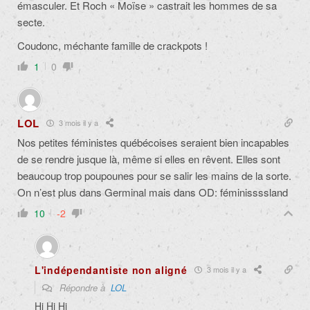
émasculer. Et Roch « Moïse » castrait les hommes de sa
secte.
Coudonc, méchante famille de crackpots !
1
0
LOL
3 mois il y a
Nos petites féministes québécoises seraient bien incapables
de se rendre jusque là, même si elles en rêvent. Elles sont
beaucoup trop poupounes pour se salir les mains de la sorte.
On n’est plus dans Germinal mais dans OD: féminissssland
10
-2
L'indépendantiste non aligné
3 mois il y a
Répondre à
LOL
Hi Hi Hi