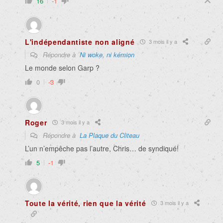
16
-1
L'indépendantiste non aligné
3 mois il y a
Répondre à
Ni woke, ni kémion
Le monde selon Garp ?
0
-3
Roger
3 mois il y a
Répondre à
La Plaque du Cliteau
L’un n’empêche pas l’autre, Chris… de syndiqué!
5
-1
Toute la vérité, rien que la vérité
3 mois il y a