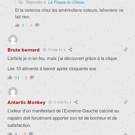
Répondre à
La Plaque du Cliteau
Et la violence chez les amérindiens voleurs, lafreniere ne
fait rien.
1
-1
Brute bernard
3 mois il y a
L’article je m’en fou, mais j’ai découvert grâce à la clique.
Les 10 aliments à bannir après cinquante ans
11
0
Antartic Monkey
3 mois il y a
L’odeur d’un manifestant de l’Extreme-Gauche calciné au
napalm doit forcément apporter son lot de bonheur et de
satisfaction.
4
-2