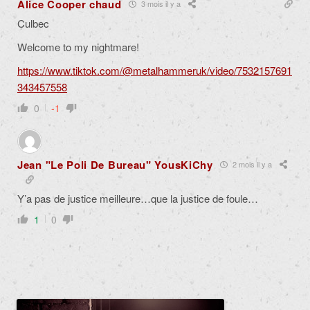
Alice Cooper chaud
3 mois il y a
Culbec
Welcome to my nightmare!
https://www.tiktok.com/@metalhammeruk/video/7532157691
343457558
0
-1
Jean "Le Poli De Bureau" YousKiChy
2 mois il y a
Y’a pas de justice meilleure…que la justice de foule…
1
0