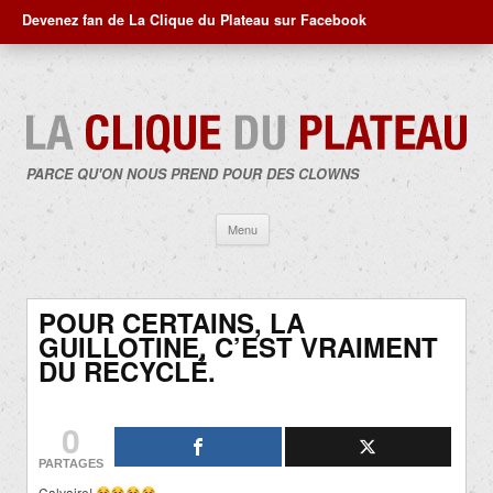
Devenez fan de La Clique du Plateau sur Facebook
PARCE QU'ON NOUS PREND POUR DES CLOWNS
Aller
Menu
au
contenu
POUR CERTAINS, LA
GUILLOTINE, C’EST VRAIMENT
DU RECYCLÉ.
0
PARTAGES
Calvaire!