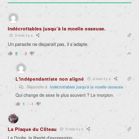
Indécrottables jusqu’à la moelle osseuse.
3 mois il y a
Un parasite ne disparaît pas, il s’adapte.
5
-3
L'indépendantiste non aligné
3 mois il y a
Répondre à
Indécrottables jusqu’à la moelle osseuse.
Qui change de sexe le plus souvent ? Le morpion.
1
-1
La Plaque du Cliteau
3 mois il y a
La Droite, la liberté d’expression.