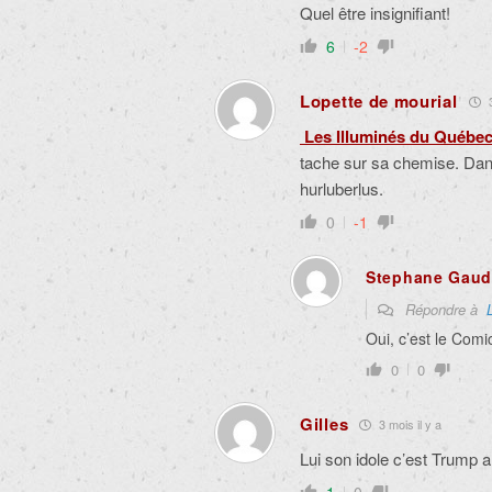
Quel être insignifiant!
6
-2
Lopette de mourial
3
Les Illuminés du Québe
tache sur sa chemise. Dan
hurluberlus.
0
-1
Stephane Gaud
Répondre à
Oui, c’est le Comi
0
0
Gilles
3 mois il y a
Lui son idole c’est Trump a