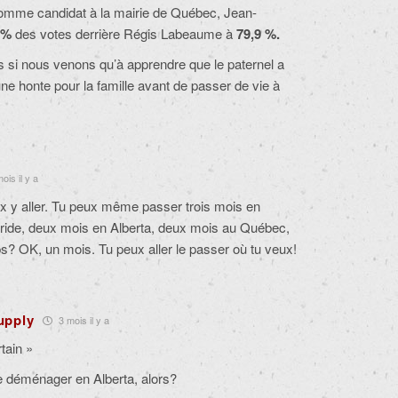
9 comme
candidat à la mairie de Québec,
Jean-
5 %
des votes derrière Régis Labeaume à
79,9 %.
s si nous venons qu’à apprendre que le paternel a
 une honte pour la famille avant de passer de vie à
ois il y a
ux y aller. Tu peux même passer trois mois en
oride, deux mois en Alberta, deux mois au Québec,
ps? OK, un mois. Tu peux aller le passer où tu veux!
Supply
3 mois il y a
tain »
e déménager en Alberta, alors?