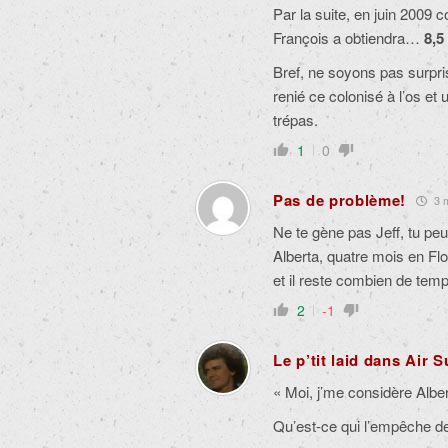
Par la suite, en juin 200
François a
obtiendra…
8,
Bref, ne soyons pas surpri
renié ce colonisé à l’os et
trépas.
1
0
Pas de problème!
3 m
Ne te gène pas Jeff, tu pe
Alberta, quatre mois en Fl
et il reste combien de tem
2
-1
Le p’tit laid dans Air 
« Moi, j’me considère Alber
Qu’est-ce qui l’empêche d