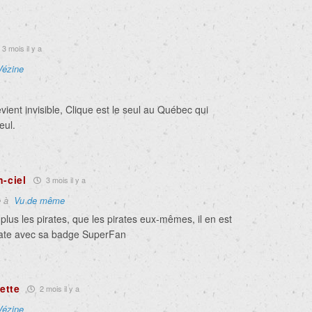
3 mois il y a
Vézine
evient invisible, Clique est le seul au Québec qui
eul.
n-ciel
3 mois il y a
e à
Vu de même
plus les pirates, que les pirates eux-mêmes, il en est
rate avec sa badge SuperFan
ette
2 mois il y a
Vézine