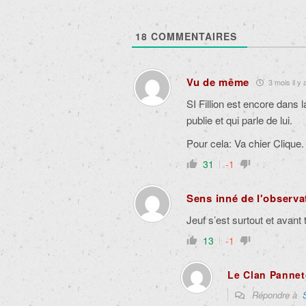
18
COMMENTAIRES
Vu de même
3 mois il y 
SI Fillion est encore dans l
publie et qui parle de lui.
Pour cela: Va chier Clique.
31
-1
Sens inné de l'observa
Jeuf s’est surtout et avant 
13
-1
Le Clan Panne
Répondre à