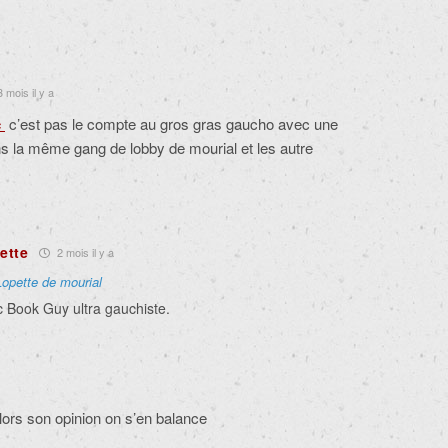
 mois il y a
c
c’est pas le compte au gros gras gaucho avec une
s la même gang de lobby de mourial et les autre
ette
2 mois il y a
Lopette de mourial
c Book Guy ultra gauchiste.
lors son opinion on s’en balance