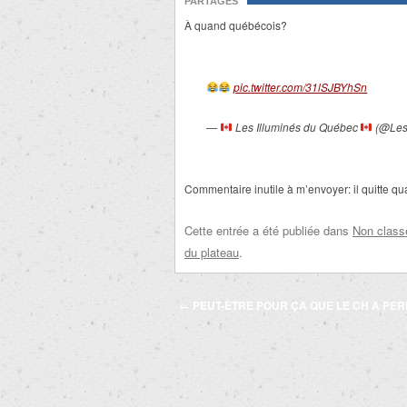
PARTAGES
À quand québécois?
pic.twitter.com/31lSJBYhSn
—
Les Illuminés du Québec
(@Les
Commentaire inutile à m’envoyer: il quitte q
Cette entrée a été publiée dans
Non class
du plateau
.
Navigation
←
PEUT-ÊTRE POUR ÇA QUE LE CH A PER
des
articles