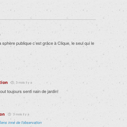
a
a sphère publique c’est grâce à Clique, le seul qui le
tion
3 mois il y a
tout toujours senti nain de jardin!
ton
3 mois il y a
Sens inné de l'observation