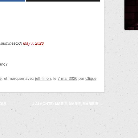
IlluminesQC)
May 7, 2026
uand?
é
, et marquée avec
jeff fillion
, le
7 mai 2026
par
Clique
DU!
J’AI HONTE: MARIE, MARIE, MARIE!!!
→