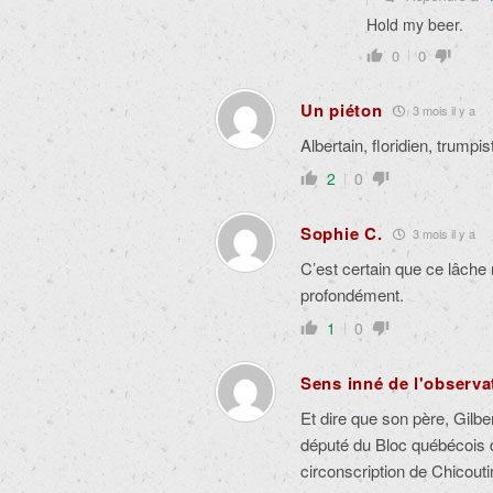
Hold my beer.
0
0
Un piéton
3 mois il y a
Albertain, floridien, trumpi
2
0
Sophie C.
3 mois il y a
C’est certain que ce lâche
profondément.
1
0
Sens inné de l'observa
Et dire que son père, Gilbe
député du Bloc québécois d
circonscription de Chicouti