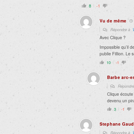
8
-1
Vu de même
Répondre à
Avec Clique ?
Impossible qu’il d
publie Fillion. Le s
10
-1
Barbe arc-e
Répondr
Clique écoute 
devenu un pi
3
-1
Stephane Gaud
Répondre à