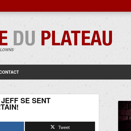
CLOWNS
Aller
au
contenu
CONTACT
 JEFF SE SENT
TAIN!
Tweet