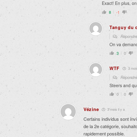
Exact! En plus, on
8
-1
Tanguy du 
Répondr
On va demander
3
0
WTF
3 mois
Répondr
Steers and que
0
0
Vézine
3 mois il y a
Certains individus sont invi
de la 2e catégorie, souhai
rapidement possible.