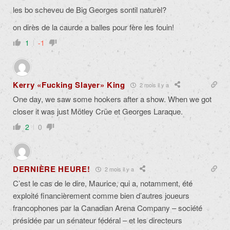
les bo scheveu de Big Georges sontil naturèl?
on dirès de la caurde a balles pour fère les fouin!
1
-1
Kerry «Fucking Slayer» King
2 mois il y a
One day, we saw some hookers after a show. When we got
closer it was just Mötley Crüe et Georges Laraque.
2
0
DERNIÈRE HEURE!
2 mois il y a
C’est le cas de le dire, Maurice, qui a, notamment, été
exploité financièrement comme bien d’autres joueurs
francophones par la Canadian Arena Company – société
présidée par un sénateur fédéral – et les directeurs