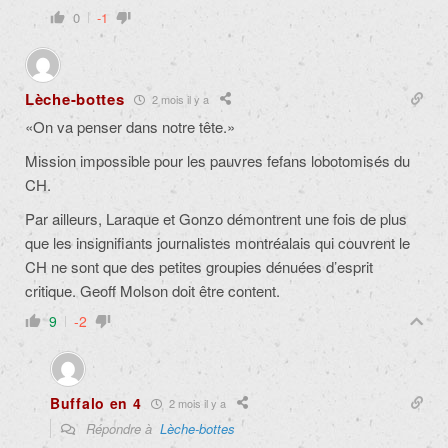
0
-1
Lèche-bottes
2 mois il y a
«On va penser dans notre tête.»
Mission impossible pour les pauvres fefans lobotomisés du
CH.
Par ailleurs, Laraque et Gonzo démontrent une fois de plus
que les insignifiants journalistes montréalais qui couvrent le
CH ne sont que des petites groupies dénuées d’esprit
critique. Geoff Molson doit être content.
9
-2
Buffalo en 4
2 mois il y a
Répondre à
Lèche-bottes