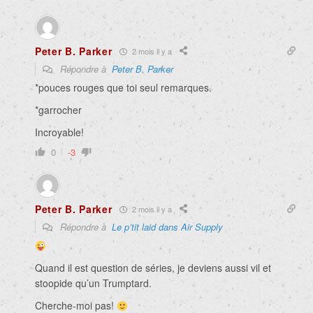
Peter B. Parker
2 mois il y a
Répondre à
Peter B. Parker
*pouces rouges que toi seul remarques.
*garrocher
Incroyable!
0
-3
Peter B. Parker
2 mois il y a
Répondre à
Le p’tit laid dans Air Supply
Quand il est question de séries, je deviens aussi vil et
stoopide qu’un Trumptard.
Cherche-moi pas!