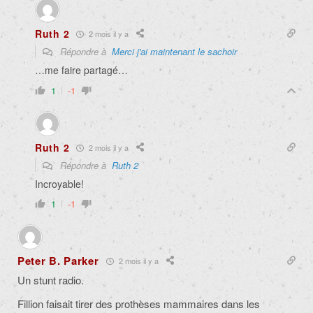
Ruth 2
2 mois il y a
Répondre à
Merci j'ai maintenant le sachoir
…me faire partagé…
1
-1
Ruth 2
2 mois il y a
Répondre à
Ruth 2
Incroyable!
1
-1
Peter B. Parker
2 mois il y a
Un stunt radio.
Fillion faisait tirer des prothèses mammaires dans les