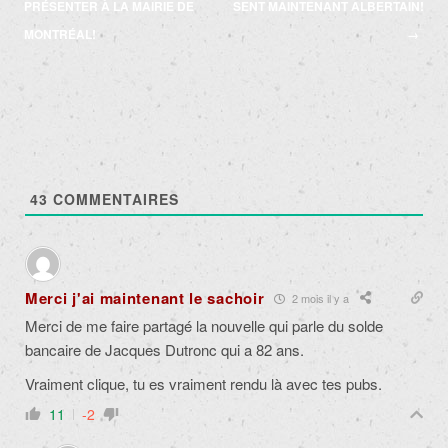
des
PRÉSENTER À LA MAIRIE DE
SENT MAINTENANT ALBERTAIN!
articles
MONTRÉAL!
→
43
COMMENTAIRES
Merci j'ai maintenant le sachoir
2 mois il y a
Merci de me faire partagé la nouvelle qui parle du solde
bancaire de Jacques Dutronc qui a 82 ans.
Vraiment clique, tu es vraiment rendu là avec tes pubs.
11
-2