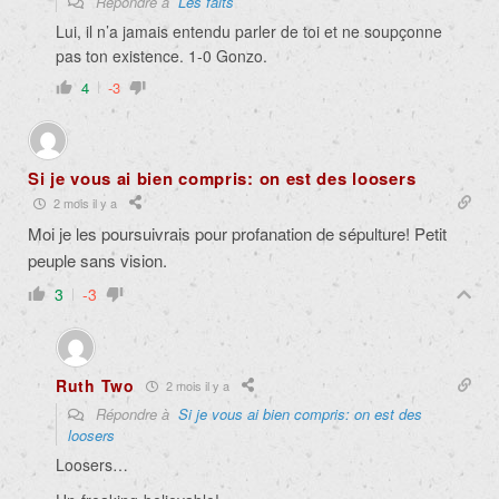
Répondre à
Les faits
Lui, il n’a jamais entendu parler de toi et ne soupçonne
pas ton existence. 1-0 Gonzo.
4
-3
Si je vous ai bien compris: on est des loosers
2 mois il y a
Moi je les poursuivrais pour profanation de sépulture! Petit
peuple sans vision.
3
-3
Ruth Two
2 mois il y a
Répondre à
Si je vous ai bien compris: on est des
loosers
Loosers…