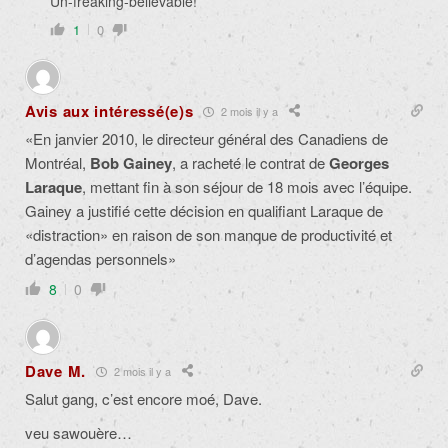
Un-freaking-believable!
1
0
Avis aux intéressé(e)s
2 mois il y a
«En janvier 2010, le directeur général des Canadiens de
Montréal,
Bob Gainey
, a racheté le contrat de
Georges
Laraque
, mettant fin à son séjour de 18 mois avec l’équipe.
Gainey a justifié cette décision en qualifiant Laraque de
«distraction» en raison de son manque de productivité et
d’agendas personnels»
8
0
Dave M.
2 mois il y a
Salut gang, c’est encore moé, Dave.
veu sawouère…