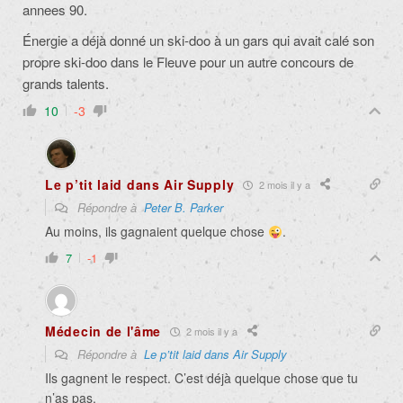
annees 90.
Énergie a déjà donné un ski-doo à un gars qui avait calé son
propre ski-doo dans le Fleuve pour un autre concours de
grands talents.
10
-3
Le p’tit laid dans Air Supply
2 mois il y a
Répondre à
Peter B. Parker
Au moins, ils gagnaient quelque chose
.
7
-1
Médecin de l'âme
2 mois il y a
Répondre à
Le p’tit laid dans Air Supply
Ils gagnent le respect. C’est déjà quelque chose que tu
n’as pas.