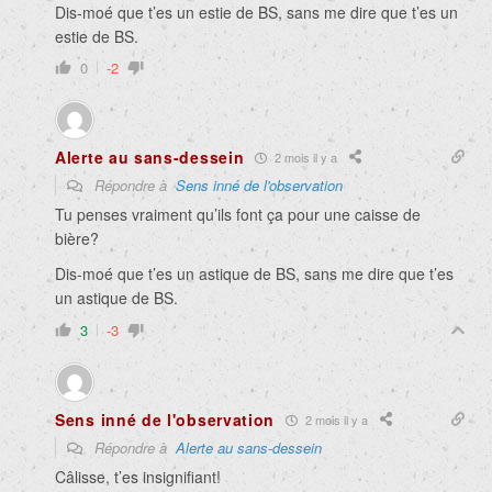
Dis-moé que t’es un estie de BS, sans me dire que t’es un
estie de BS.
0
-2
Alerte au sans-dessein
2 mois il y a
Répondre à
Sens inné de l'observation
Tu penses vraiment qu’ils font ça pour une caisse de
bière?
Dis-moé que t’es un astique de BS, sans me dire que t’es
un astique de BS.
3
-3
Sens inné de l'observation
2 mois il y a
Répondre à
Alerte au sans-dessein
Câlisse, t’es insignifiant!