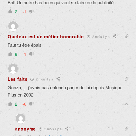
Bof! Un autre has been qui veut se faire de la publicité
2
-1
Queteux est un métier honorable
2 mois il y a
Faut tu être épais
6
-1
Les faits
2 mois il y a
Gonzo,… j’avais pas entendu parler de lui depuis Musique
Plus en 2002.
2
-6
anonyme
2 mois il y a