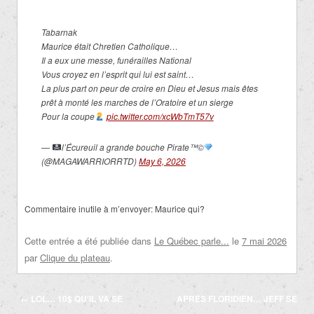
Tabarnak
Maurice était Chretien Catholique…
Il a eux une messe, funérailles National
Vous croyez en l’esprit qui lui est saint…
La plus part on peur de croire en Dieu et Jesus mais êtes
prêt à monté les marches de l’Oratoire et un sierge
Pour la coupe
pic.twitter.com/xcWbTmT57v
—
l’Écureuil a grande bouche Pirate
™️
©️
(@MAGAWARRIORRTD)
May 6, 2026
Commentaire inutile à m’envoyer: Maurice qui?
Cette entrée a été publiée dans
Le Québec parle...
le
7 mai 2026
par
Clique du plateau
.
Navigation
←
LOL… 10$ QU’IL VA SE
APRÈS FLORIDIEN… JEFF SE