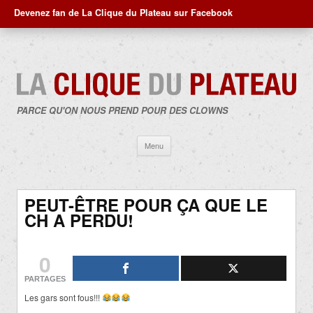
Devenez fan de La Clique du Plateau sur Facebook
PARCE QU'ON NOUS PREND POUR DES CLOWNS
Aller
Menu
au
contenu
PEUT-ÊTRE POUR ÇA QUE LE
CH A PERDU!
0
PARTAGES
Les gars sont fous!!!