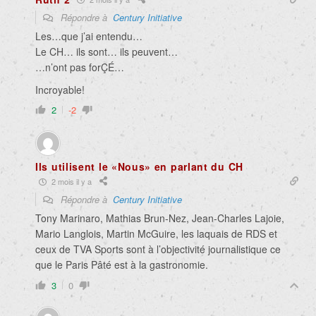
Répondre à
Century Initiative
Les…que j’ai entendu…
Le CH… ils sont… ils peuvent…
…n’ont pas forÇÉ…
Incroyable!
2
-2
Ils utilisent le «Nous» en parlant du CH
2 mois il y a
Répondre à
Century Initiative
Tony Marinaro, Mathias Brun-Nez, Jean-Charles Lajoie,
Mario Langlois, Martin McGuire, les laquais de RDS et
ceux de TVA Sports sont à l’objectivité journalistique ce
que le Paris Pâté est à la gastronomie.
3
0