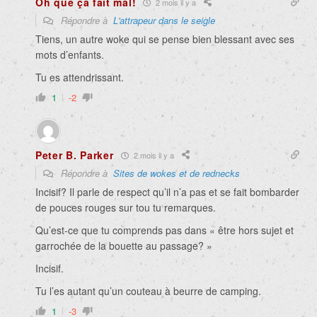
Oh que ça fait mal!
2 mois il y a
Répondre à
L'attrapeur dans le seigle
Tiens, un autre woke qui se pense bien blessant avec ses
mots d’enfants.
Tu es attendrissant.
1
-2
Peter B. Parker
2 mois il y a
Répondre à
Sites de wokes et de rednecks
Incisif? Il parle de respect qu’il n’a pas et se fait bombarder
de pouces rouges sur tou tu remarques.
Qu’est-ce que tu comprends pas dans « être hors sujet et
garrochée de la bouette au passage? »
Incisif.
Tu l’es autant qu’un couteau à beurre de camping.
1
-3