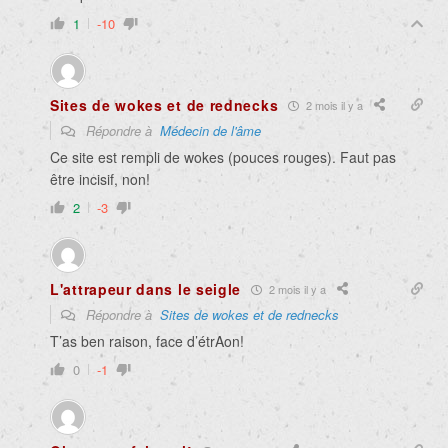
1
-10
Sites de wokes et de rednecks
2 mois il y a
Répondre à
Médecin de l'âme
Ce site est rempli de wokes (pouces rouges). Faut pas
être incisif, non!
2
-3
L'attrapeur dans le seigle
2 mois il y a
Répondre à
Sites de wokes et de rednecks
T’as ben raison, face d’étrAon!
0
-1