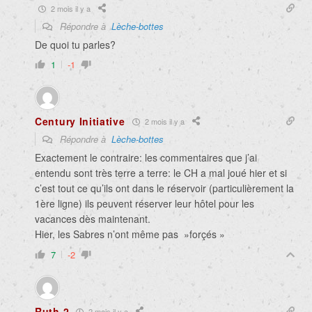
2 mois il y a
Répondre à
Lèche-bottes
De quoi tu parles?
1
-1
Century Initiative
2 mois il y a
Répondre à
Lèche-bottes
Exactement le contraire: les commentaires que j’ai
entendu sont très terre a terre: le CH a mal joué hier et si
c’est tout ce qu’ils ont dans le réservoir (particulièrement la
1ère ligne) ils peuvent réserver leur hôtel pour les
vacances dès maintenant.
Hier, les Sabres n’ont même pas »forçés »
7
-2
Ruth 2
2 mois il y a