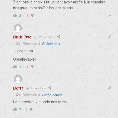
Z’ont pas le choix s’ils veulent avoir accès à la chambre
des joueurs et sniffer les jack straps
2
-3
Ruth Two
2 mois il y a
Répondre à
Buffalo en 4
…jack strap…
Unbelievable!
1
-1
Bofff
2 mois il y a
Répondre à
Lèche-bottes
Le merveilleux monde des tarés.
7
0