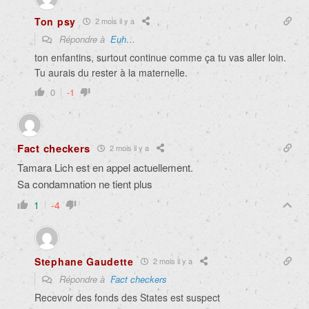
Ton psy
2 mois il y a
Répondre à
Euh…
ton enfantins, surtout continue comme ça tu vas aller loin.
Tu aurais du rester à la maternelle.
0
-1
Fact checkers
2 mois il y a
Tamara Lich est en appel actuellement.
Sa condamnation ne tient plus
1
-4
Stephane Gaudette
2 mois il y a
Répondre à
Fact checkers
Recevoir des fonds des States est suspect