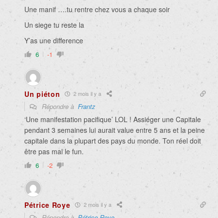
Une manif ….tu rentre chez vous a chaque soir
Un siege tu reste la
Y’as une difference
6
-1
Un piéton
2 mois il y a
Répondre à
Frantz
‘Une manifestation pacifique’ LOL ! Assiéger une Capitale
pendant 3 semaines lui aurait value entre 5 ans et la peine
capitale dans la plupart des pays du monde. Ton réel doit
être pas mal le fun.
6
-2
Pétrice Roye
2 mois il y a
Répondre à
Pétrice Roye