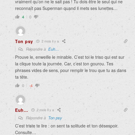
vraiment qu’on ne le sait pas ! Tu dois être le seul qui ne
reconnaît pas Superman quand il mets ses lunettes…
4
0
Ton psy
2 mois il y a
Répondre à
Euh…
Prouve le, enweille le minable. C’est toi le triso qui est sur
la clique toute la journée. Car, c’est ton gourou. Tes
phrases vides de sens, pour remplir le trou que tu as dans
ta tête.
0
-4
Euh…
2 mois il y a
Répondre à
Ton psy
C’est triste te lire : on sent ta solitude et ton désespoir.
Consulte…