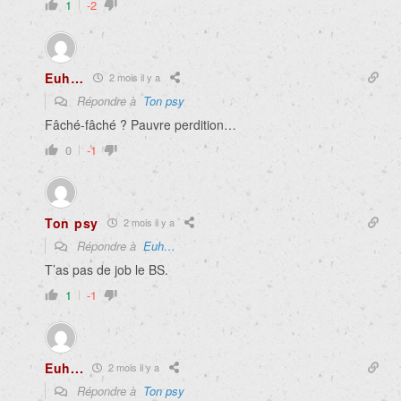
1
-2
Euh…
2 mois il y a
Répondre à
Ton psy
Fâché-fâché ? Pauvre perdition…
0
-1
Ton psy
2 mois il y a
Répondre à
Euh…
T’as pas de job le BS.
1
-1
Euh...
2 mois il y a
Répondre à
Ton psy