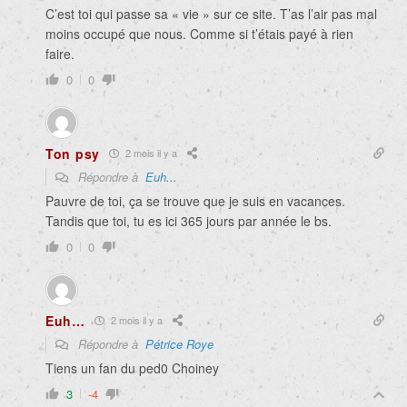
C’est toi qui passe sa « vie » sur ce site. T’as l’air pas mal
moins occupé que nous. Comme si t’étais payé à rien
faire.
0
0
Ton psy
2 mois il y a
Répondre à
Euh...
Pauvre de toi, ça se trouve que je suis en vacances.
Tandis que toi, tu es ici 365 jours par année le bs.
0
0
Euh…
2 mois il y a
Répondre à
Pétrice Roye
Tiens un fan du ped0 Choiney
3
-4