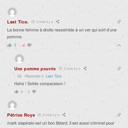
Last Tico.
2 mois il y a
La bonne femme à droite ressemble à un ver qui sort d’une
pomme.
7
-4
Une pomme pourrie
2 mois il y a
Répondre à
Last Tico.
Haha ! Solide comparaison !
0
0
Pétrice Roye
2 mois il y a
mark slapinski est un bon libtard, il est aussi criminel pour