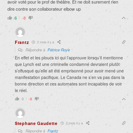
avoir voté pour le prof de théâtre. Et ne doit surement rien
dire contre son collaborateur elbow up
6
-8
Frantz
2 mois il y a
Répondre à
Pétrice Roye
En effet et les ploucs ici qui l’approuve lorsqu’il mentionne
que Lynch est une criminelle condamné devraient plutôt
s’offusqué qu’elle ait été emprisonné pour avoir mené une
manifestation pacifique. Le Canada ne s’en va pas dans la
bonne direction et ces automates sont incapables de voir
le réel.
0
-8
Stephane Gaudette
2 mois il y a
Répondre à
Frantz