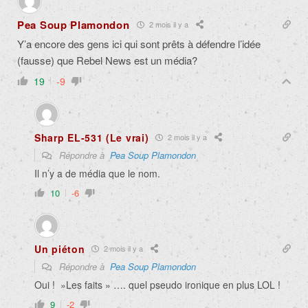
Pea Soup Plamondon
2 mois il y a
Y’a encore des gens ici qui sont prêts à défendre l’idée
(fausse) que Rebel News est un média?
19
-9
Sharp EL-531 (Le vrai)
2 mois il y a
Répondre à
Pea Soup Plamondon
Il n’y a de média que le nom.
10
-6
Un piéton
2 mois il y a
Répondre à
Pea Soup Plamondon
Oui ! »Les faits » …. quel pseudo ironique en plus LOL !
9
-2