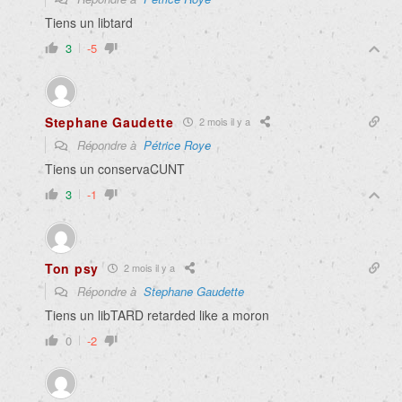
Tiens un libtard
3
-5
Stephane Gaudette
2 mois il y a
Répondre à
Pétrice Roye
Tiens un conservaCUNT
3
-1
Ton psy
2 mois il y a
Répondre à
Stephane Gaudette
Tiens un libTARD retarded like a moron
0
-2