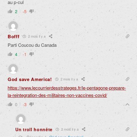
au p-cul
2
-5
Bofff
2 mois il y a
Parti Coucou du Canada
4
-1
God save America!
2 mois il y a
https://www.lecourrierdesstrateges.fr/le-pentagone-prepare-
la-reintegration-des-militaires-non-vaccines-covid/
0
-3
Un troll honnête
2 mois il y a