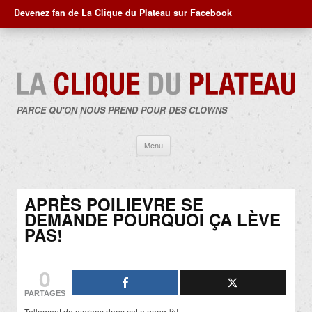
Devenez fan de La Clique du Plateau sur Facebook
PARCE QU'ON NOUS PREND POUR DES CLOWNS
Aller
Menu
au
contenu
APRÈS POILIEVRE SE
DEMANDE POURQUOI ÇA LÈVE
PAS!
0
PARTAGES
Tellement de morons dans cette gang-là!