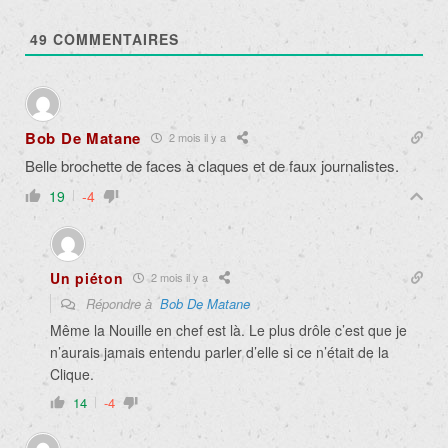
49
COMMENTAIRES
Bob De Matane
2 mois il y a
Belle brochette de faces à claques et de faux journalistes.
19
-4
Un piéton
2 mois il y a
Répondre à
Bob De Matane
Même la Nouille en chef est là. Le plus drôle c’est que je
n’aurais jamais entendu parler d’elle si ce n’était de la
Clique.
14
-4