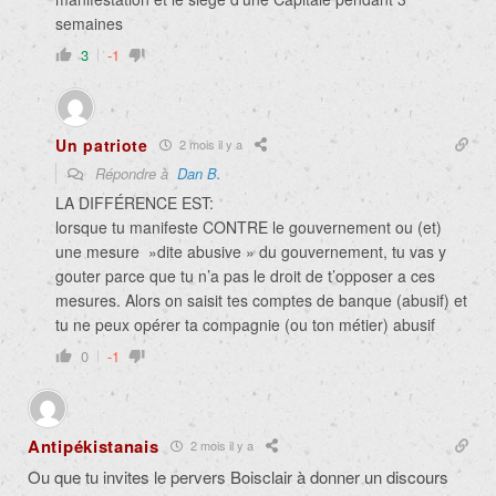
semaines
3
-1
Un patriote
2 mois il y a
Répondre à
Dan B.
LA DIFFÉRENCE EST:
lorsque tu manifeste CONTRE le gouvernement ou (et)
une mesure »dite abusive » du gouvernement, tu vas y
gouter parce que tu n’a pas le droit de t’opposer a ces
mesures. Alors on saisit tes comptes de banque (abusif) et
tu ne peux opérer ta compagnie (ou ton métier) abusif
0
-1
Antipékistanais
2 mois il y a
Ou que tu invites le pervers Boisclair à donner un discours