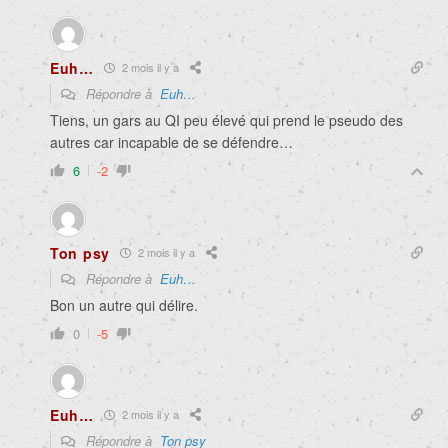
Euh…
2 mois il y a
Répondre à
Euh…
Tiens, un gars au QI peu élevé qui prend le pseudo des
autres car incapable de se défendre…
6
-2
Ton psy
2 mois il y a
Répondre à
Euh…
Bon un autre qui délire.
0
-5
Euh…
2 mois il y a
Répondre à
Ton psy