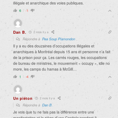
illégale et anarchique des voies publiques.
6
-1
Dan B.
2 mois il y a
Répondre à
Pea Soup Plamondon
Il y a eu des douzaines d’occupations illégales et
anarchiques à Montréal depuis 15 ans et personne n’a fait
de la prison pour ça. Les carrés rouges, les occupations
de bureau de ministres, le mouvement « occupy », idle no
more, les camps du hamas à McGill…
1
-4
Un piéton
2 mois il y a
Répondre à
Dan B.
Je vois que tu ne fais pas la différence entre une
manifestation et le siège d’une Capitale pendant 3