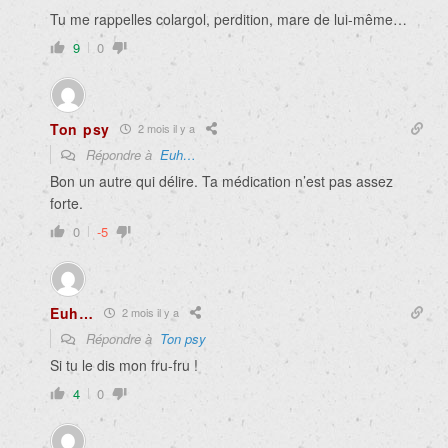
Tu me rappelles colargol, perdition, mare de lui-même…
9
0
Ton psy
2 mois il y a
Répondre à
Euh…
Bon un autre qui délire. Ta médication n’est pas assez
forte.
0
-5
Euh…
2 mois il y a
Répondre à
Ton psy
Si tu le dis mon fru-fru !
4
0