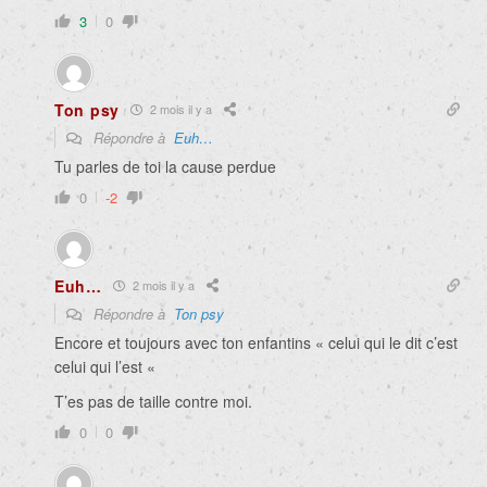
3
0
Ton psy
2 mois il y a
Répondre à
Euh…
Tu parles de toi la cause perdue
0
-2
Euh…
2 mois il y a
Répondre à
Ton psy
Encore et toujours avec ton enfantins « celui qui le dit c’est
celui qui l’est «
T’es pas de taille contre moi.
0
0