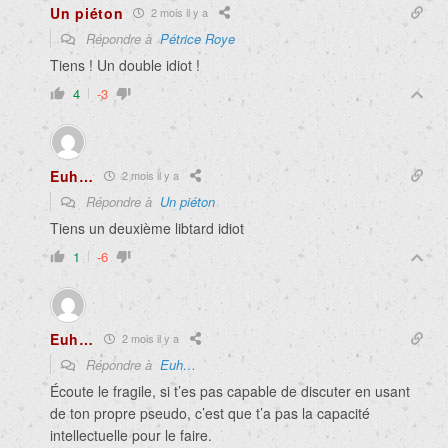
Un piéton
2 mois il y a
Répondre à
Pétrice Roye
Tiens ! Un double idiot !
4
-3
Euh…
2 mois il y a
Répondre à
Un piéton
Tiens un deuxième libtard idiot
1
-6
Euh…
2 mois il y a
Répondre à
Euh…
Écoute le fragile, si t’es pas capable de discuter en usant
de ton propre pseudo, c’est que t’a pas la capacité
intellectuelle pour le faire.