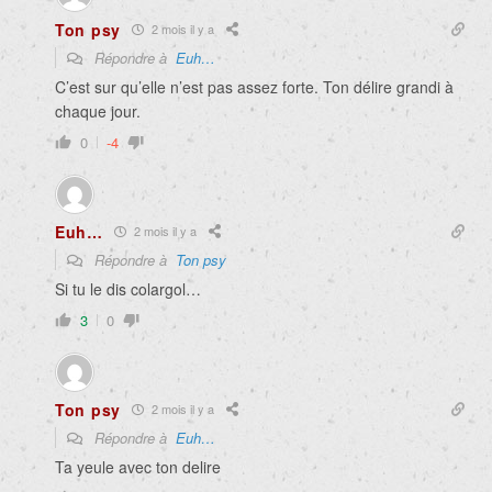
Ton psy
2 mois il y a
Répondre à
Euh…
C’est sur qu’elle n’est pas assez forte. Ton délire grandi à
chaque jour.
0
-4
Euh…
2 mois il y a
Répondre à
Ton psy
Si tu le dis colargol…
3
0
Ton psy
2 mois il y a
Répondre à
Euh…
Ta yeule avec ton delire