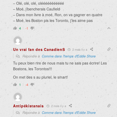
– Olé, olé, olé, olééééééééééé
– Moé, j’bencherais Caufield
– Dans mon livre à moé, Ron, on va gagner en quatre
– Moé, les Boston pis les Toronto, j’les aime pas
4
-1
Un vrai fan des CanadienS
2 mois il y a
Répondre à
Comme dans l'temps d'Eddie Shore
Tu peux bien rire de nous mais tu ne sais pas écrire! Les
Bostons, les Torontos!!!
On met des s au pluriel, le smart!
1
-4
Antipékistanais
2 mois il y a
Répondre à
Comme dans l'temps d'Eddie Shore