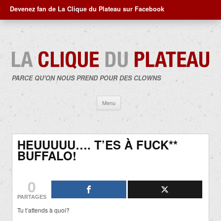
Devenez fan de La Clique du Plateau sur Facebook
PARCE QU'ON NOUS PREND POUR DES CLOWNS
Aller
Menu
au
contenu
HEUUUUU…. T’ES À FUCK**
BUFFALO!
0
PARTAGES
Tu t’attends à quoi?