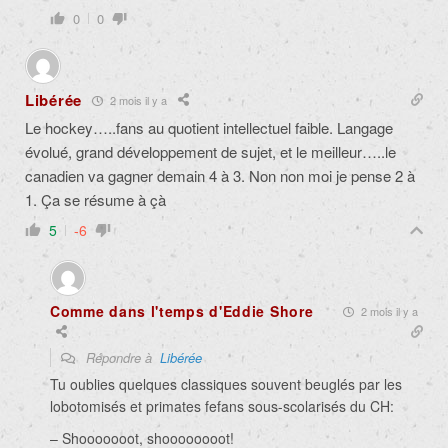
0
0
Libérée
2 mois il y a
Le hockey…..fans au quotient intellectuel faible. Langage
évolué, grand développement de sujet, et le meilleur…..le
canadien va gagner demain 4 à 3. Non non moi je pense 2 à
1. Ça se résume à çà
5
-6
Comme dans l'temps d'Eddie Shore
2 mois il y a
Répondre à
Libérée
Tu oublies quelques classiques souvent beuglés par les
lobotomisés et primates fefans sous-scolarisés du CH:
– Shooooooot, shoooooooot!