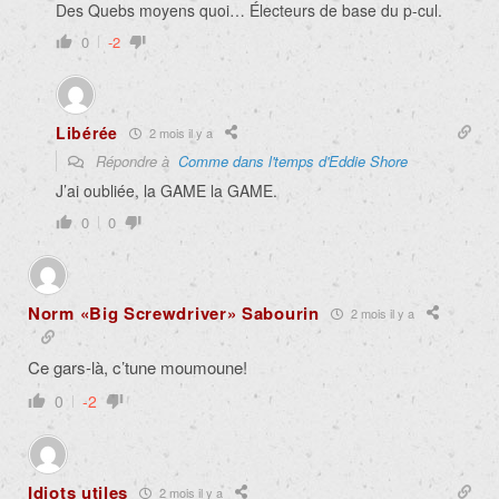
Des Quebs moyens quoi… Électeurs de base du p-cul.
0
-2
Libérée
2 mois il y a
Répondre à
Comme dans l'temps d'Eddie Shore
J’ai oubliée, la GAME la GAME.
0
0
Norm «Big Screwdriver» Sabourin
2 mois il y a
Ce gars-là, c’tune moumoune!
0
-2
Idiots utiles
2 mois il y a