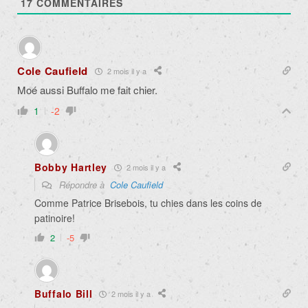
17
COMMENTAIRES
Cole Caufield
2 mois il y a
Moé aussi Buffalo me fait chier.
1
-2
Bobby Hartley
2 mois il y a
Répondre à
Cole Caufield
Comme Patrice Brisebois, tu chies dans les coins de
patinoire!
2
-5
Buffalo Bill
2 mois il y a