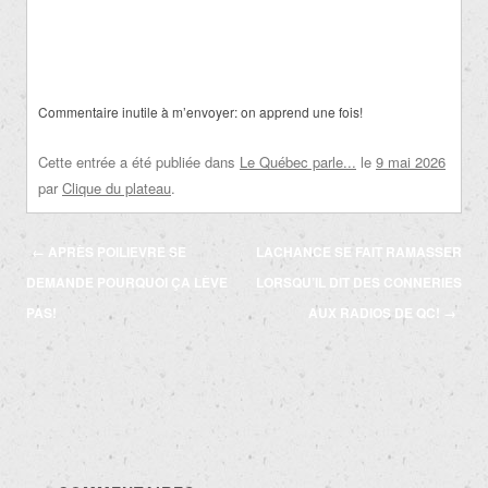
Commentaire inutile à m’envoyer: on apprend une fois!
Cette entrée a été publiée dans
Le Québec parle...
le
9 mai 2026
par
Clique du plateau
.
Navigation
←
APRÈS POILIEVRE SE
LACHANCE SE FAIT RAMASSER
des
DEMANDE POURQUOI ÇA LÈVE
LORSQU’IL DIT DES CONNERIES
articles
PAS!
AUX RADIOS DE QC!
→