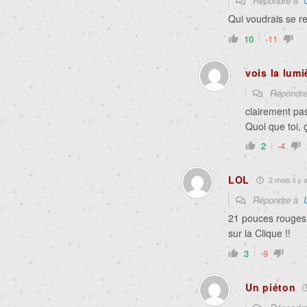
Répondre à
Qui voudrais se r
10
-11
vois la lumi
Répondr
clairement pas
Quoi que toi, 
2
-4
LOL
2 mois il y 
Répondre à
21 pouces rouges 
sur la Clique !!
3
-9
Un piéton