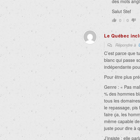
des mots angl
Salut Stef
0
0
Le Québec incl
Répondre à
C’est parce que tu
blanc qui passe s
indépendante pour
Pour être plus pré
Genre : « Pas ma
% des hommes blan
tous les domaine
le repassage, pis f
faire ça, les hom
même capable de p
juste pour dire à q
J’insiste : elle parl