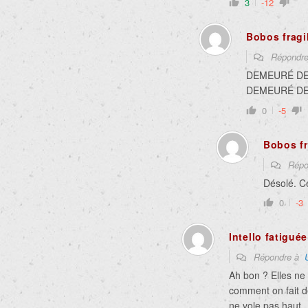
3
-12
Bobos fragi
Répondr
DEMEURÉ D
DEMEURÉ D
0
-5
Bobos fr
Répo
Désolé. Ce
0
-3
Intello fatiguée
Répondre à
Ah bon ? Elles ne 
comment on fait de
ne vole pas haut.