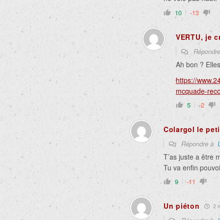
10
-13
VERTU, je c
Répondr
Ah bon ? Elles
https://www.2
mcquade-recoi
5
-2
Colargol le pet
Répondre à
T’as juste a être m
Tu va enfin pouvoi
9
-11
Un piéton
2 m