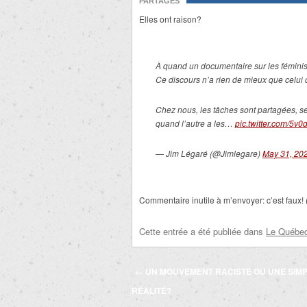
PARTAGES
Elles ont raison?
À quand un documentaire sur les féminis
Ce discours n’a rien de mieux que celui
Chez nous, les tâches sont partagées, se
quand l’autre a les…
pic.twitter.com/5v0
— Jim Légaré (@Jimlegare)
May 31, 20
Commentaire inutile à m’envoyer: c’est faux! 
Cette entrée a été publiée dans
Le Québec 
Navigation
←
UN MOUVEMENT RACISTE OU UNE SIM
des
RÉALITÉ?