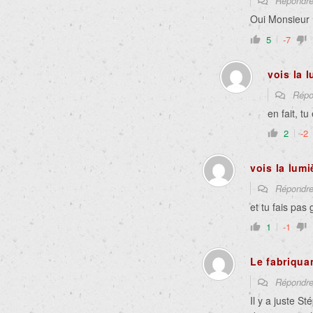
Répondr
Oui Monsieur ! 
5
-7
vois la 
Répo
en fait, tu
2
-2
vois la lumi
Répondr
et tu fais pa
1
-1
Le fabriqua
Répondr
Il y a juste S