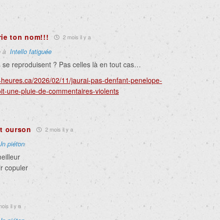
rie ton nom!!!
2 mois il y a
e à
Intello fatiguée
 se reproduisent ? Pas celles là en tout cas…
4heures.ca/2026/02/11/jaurai-pas-denfant-penelope-
t-une-pluie-de-commentaires-violents
it ourson
2 mois il y a
Un piéton
eilleur
r copuler
ois il y a