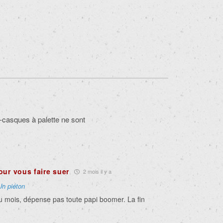
ti-casques à palette ne sont
our vous faire suer
2 mois il y a
Un piéton
du mois, dépense pas toute papi boomer. La fin