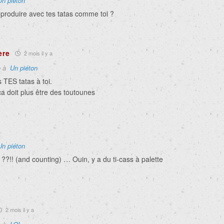
Un piéton
eproduire avec tes tatas comme toi ?
ère
2 mois il y a
e à
Un piéton
 TES tatas à toi.
ça doit plus être des toutounes
a
Un piéton
??!! (and counting) … Ouin, y a du ti-cass à palette
2 mois il y a