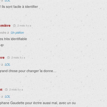
e à
LOL
Ils sont facile à identifier
lumière
2 mois il y a
ndre à
Un piéton
 es très identifiable
ère
2 mois il y a
e à
LOL
s grand chose pour changer la donne…
nt
2 mois il y a
e à
LOL
téphane Gaudette pour écrire aussi mal, avec un ou