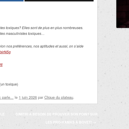
tes toxiques? Elles sont de plus en plus nombreuses.
 des masculinistes toxiques…
lon nos préférences, nos aptitudes et aussi, on s’aide
dsjrN5g
26
(un toxique)
parle...
le
1 juin 2026
par
Clique du plateau
.
PLE
DIMITRI A BESOIN DE PROUVER SON POINT SUR
LES PRO-HAMAS À BOVET!
→