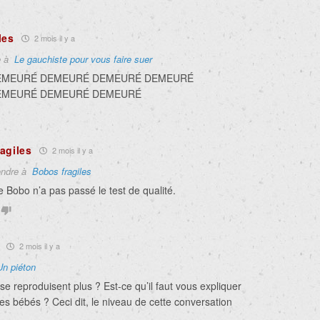
les
2 mois il y a
e à
Le gauchiste pour vous faire suer
EMEURÉ DEMEURÉ DEMEURÉ DEMEURÉ
EMEURÉ DEMEURÉ DEMEURÉ
agiles
2 mois il y a
ndre à
Bobos fragiles
 Bobo n’a pas passé le test de qualité.
2 mois il y a
Un piéton
se reproduisent plus ? Est-ce qu’il faut vous expliquer
s bébés ? Ceci dit, le niveau de cette conversation