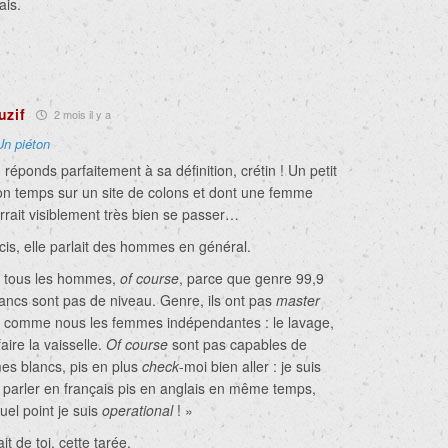
ais.
uzif
2 mois il y a
Un piéton
 réponds parfaitement à sa définition, crétin ! Un petit
on temps sur un site de colons et dont une femme
rait visiblement très bien se passer…
cis, elle parlait des hommes en général.
l tous les hommes,
of course
, parce que genre 99,9
cs sont pas de niveau. Genre, ils ont pas
master
s comme nous les femmes indépendantes : le lavage,
aire la vaisselle.
Of course
sont pas capables de
mes blancs, pis en plus
check
-moi bien aller : je suis
arler en français pis en anglais en même temps,
uel point je suis
operational
! »
ait de toi, cette tarée.