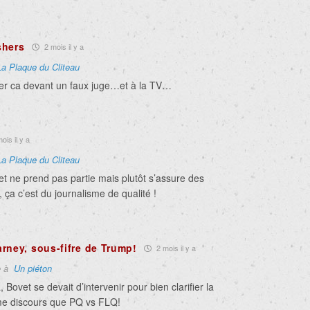
shers
2 mois il y a
La Plaque du Cliteau
ler ca devant un faux juge…et à la TV…
ois il y a
La Plaque du Cliteau
et ne prend pas partie mais plutôt s’assure des
, ça c’est du journalisme de qualité !
rney, sous-fifre de Trump!
2 mois il y a
e à
Un piéton
 Bovet se devait d’intervenir pour bien clarifier la
me discours que PQ vs FLQ!