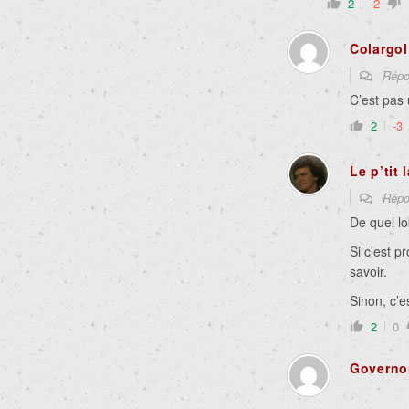
2
-2
Colargol
Répo
C’est pas 
2
-3
Le p’tit
Répo
De quel lo
Si c’est p
savoir.
Sinon, c’e
2
0
Governor