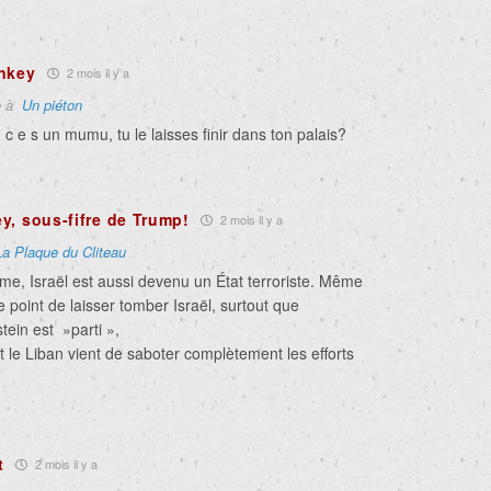
nkey
2 mois il y a
e à
Un piéton
 c e s un mumu, tu le laisses finir dans ton palais?
y, sous-fifre de Trump!
2 mois il y a
La Plaque du Cliteau
sme, Israël est aussi devenu un État terroriste. Même
e point de laisser tomber Israël, surtout que
tein est »parti »,
t le Liban vient de saboter complètement les efforts
t
2 mois il y a