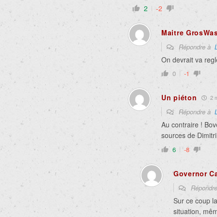
2
-2
Maitre GrosWa
Répondre à
On devrait va reg
0
-1
Un piéton
2 m
Répondre à
Au contraire ! Bov
sources de Dimitri
6
-8
Governor Ca
Répondr
Sur ce coup la,
situation, mê