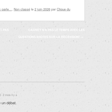
parle...
,
Non classé
le
2 juin 2026
par
Clique du
T PAS
CARNEY N’A PAS LE TEMPS AVEC LES
QUESTIONS IDIOTES SUR LA RÉCESSION!
→
2 mois il y a
e un débat.