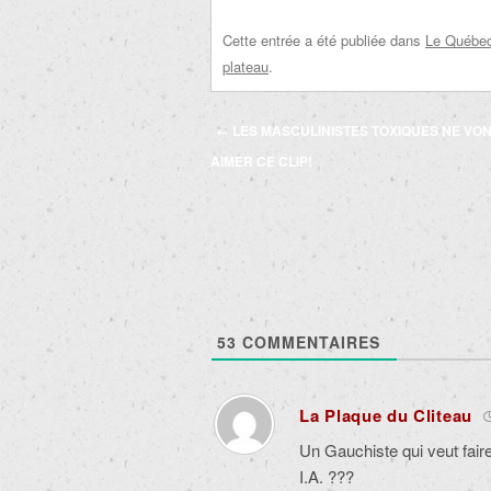
Cette entrée a été publiée dans
Le Québec 
plateau
.
Navigation
←
LES MASCULINISTES TOXIQUES NE VON
des
AIMER CE CLIP!
articles
53
COMMENTAIRES
La Plaque du Cliteau
Un Gauchiste qui veut fair
I.A. ???