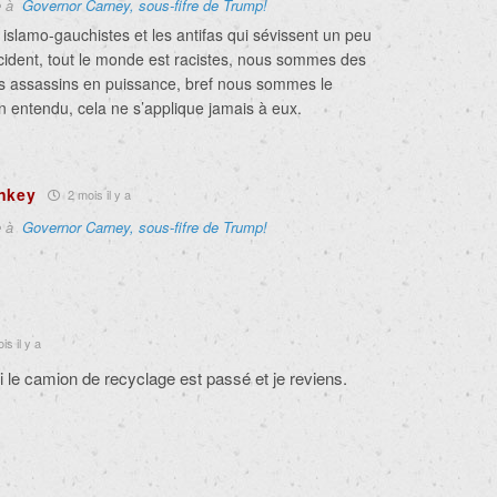
e à
Governor Carney, sous-fifre de Trump!
es islamo-gauchistes et les antifas qui sévissent un peu
cident, tout le monde est racistes, nous sommes des
des assassins en puissance, bref nous sommes le
n entendu, cela ne s’applique jamais à eux.
nkey
2 mois il y a
e à
Governor Carney, sous-fifre de Trump!
is il y a
 si le camion de recyclage est passé et je reviens.