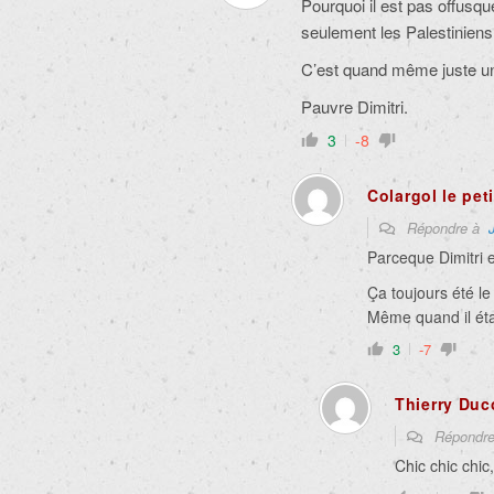
Pourquoi il est pas offusq
seulement les Palestinien
C’est quand même juste un
Pauvre Dimitri.
3
-8
Colargol le pet
Répondre à
Parceque Dimitri e
Ça toujours été le
Même quand il éta
3
-7
Thierry Duc
Répondr
Chic chic chic