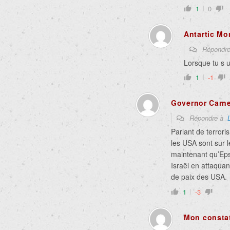
1
0
Antartic Mo
Répondr
Lorsque tu s u
1
-1
Governor Carne
Répondre à
Parlant de terrori
les USA sont sur l
maintenant qu’Eps
Israël en attaquan
de paix des USA.
1
-3
Mon consta