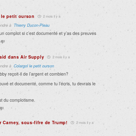
 le petit ourson
2 mois il y a
ndre à
Thierry Ducon-Pleau
un complot si c’est documenté et y’as des preuves
 laid dans Air Supply
2 mois il y a
ndre à
Colargol le petit ourson
bby reçoit-il de l’argent et combien?
rouvé et documenté, comme tu l’écris, tu devrais le
st du complotisme.
 Carney, sous-fifre de Trump!
2 mois il y a