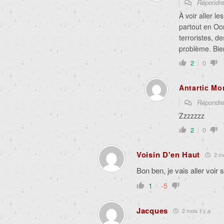
Répondr
À voir aller l
partout en Oc
terroristes, 
problème. Bie
2
0
Antartic Mo
Répondr
Zzzzzzz
2
0
Voisin D'en Haut
2 mo
Bon ben, je vais aller voir
1
-5
Jacques
2 mois il y a