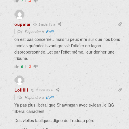
7
-4
oupelai
2 mois il y a
Répondre à
Bofff
on est pas concerné…mais tu peux être sûr que nos bons
médias québécois vont grossir l’affaire de façon
disproportionnée…et par l’effet même, leur donner une
tribune.
6
-3
Lollllll
2 mois il y a
Répondre à
Bofff
Ya pas plus libéral que Shawinigan avec ti-Jean ,le QG
libéral canadien!
Des vielles tactiques digne de Trudeau père!