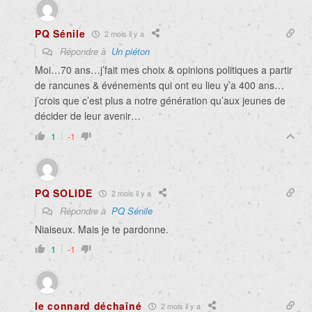
PQ Sénile
2 mois il y a
Répondre à
Un piéton
Moi…70 ans…j’fait mes choix & opinions politiques a partir
de rancunes & événements qui ont eu lieu y’a 400 ans…
j’crois que c’est plus a notre génération qu’aux jeunes de
décider de leur avenir…
1
-1
PQ SOLIDE
2 mois il y a
Répondre à
PQ Sénile
Niaiseux. Mais je te pardonne.
1
-1
le connard déchaîné
2 mois il y a