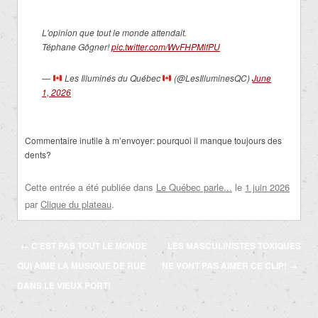
L'opinion que tout le monde attendait.
Téphane Gôgner!
pic.twitter.com/WvFHPMlfPU
—
Les Illuminés du Québec
(@LesIlluminesQC)
June
1, 2026
Commentaire inutile à m’envoyer: pourquoi il manque toujours des
dents?
Cette entrée a été publiée dans
Le Québec parle...
le
1 juin 2026
par
Clique du plateau
.
Navigation
←
C’EST PAS TOUT LE MONDE
LES MASCULINISTES TOXIQUES
des
QUI AIME LA MUSIQUE DE RUE
NE VONT PAS AIMER CE CLIP!
→
articles
DANS LE VIEUX PORT!