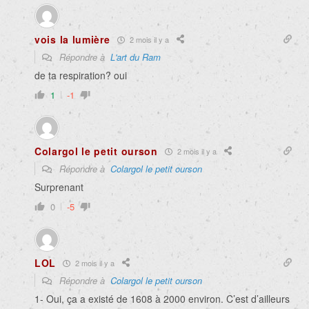
vois la lumière
2 mois il y a
Répondre à
L'art du Ram
de ta respiration? oui
1
-1
Colargol le petit ourson
2 mois il y a
Répondre à
Colargol le petit ourson
Surprenant
0
-5
LOL
2 mois il y a
Répondre à
Colargol le petit ourson
1- Oui, ça a existé de 1608 à 2000 environ. C’est d’ailleurs