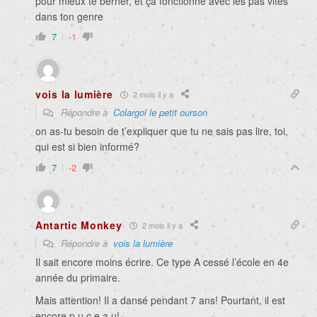
pour mieux te berner, et ça fonctionne avec les pas vites
dans ton genre
7
-1
vois la lumière
2 mois il y a
Répondre à
Colargol le petit ourson
on as-tu besoin de t’expliquer que tu ne sais pas lire, toi,
qui est si bien informé?
7
-2
Antartic Monkey
2 mois il y a
Répondre à
vois la lumière
Il sait encore moins écrire. Ce type A cessé l’école en 4e
année du primaire.
Mais attention! Il a dansé pendant 7 ans! Pourtant, il est
encore p u c e a u!