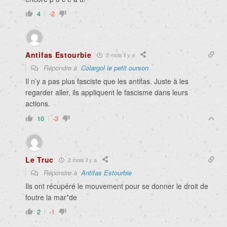
4
-2
Antifas Estourbie
2 mois il y a
Répondre à
Colargol le petit ourson
Il n’y a pas plus fasciste que les antifas. Juste à les
regarder aller, ils appliquent le fascisme dans leurs
actions.
10
-3
Le Truc
2 mois il y a
Répondre à
Antifas Estourbie
Ils ont récupéré le mouvement pour se donner le droit de
foutre la mar*de
2
-1