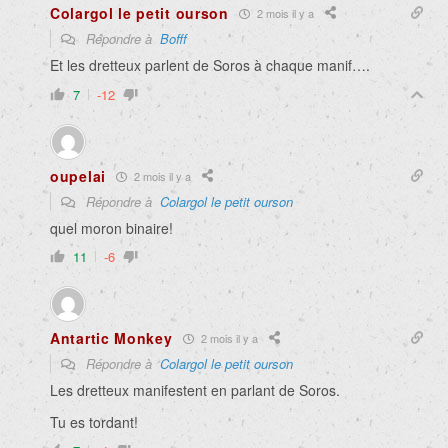
Colargol le petit ourson
2 mois il y a
Répondre à
Bofff
Et les dretteux parlent de Soros à chaque manif….
7
-12
oupelai
2 mois il y a
Répondre à
Colargol le petit ourson
quel moron binaire!
11
-6
Antartic Monkey
2 mois il y a
Répondre à
Colargol le petit ourson
Les dretteux manifestent en parlant de Soros.
Tu es tordant!