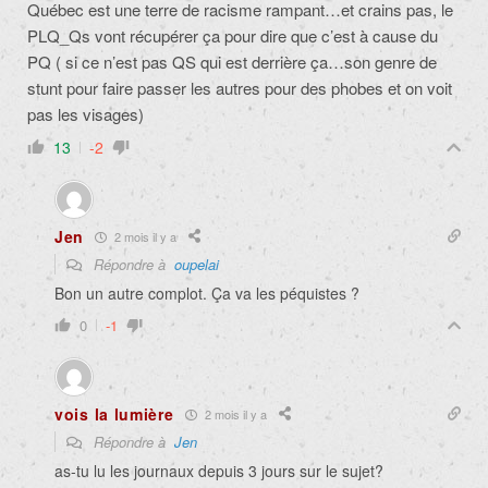
Québec est une terre de racisme rampant…et crains pas, le
PLQ_Qs vont récupérer ça pour dire que c’est à cause du
PQ ( si ce n’est pas QS qui est derrière ça…son genre de
stunt pour faire passer les autres pour des phobes et on voit
pas les visages)
13
-2
Jen
2 mois il y a
Répondre à
oupelai
Bon un autre complot. Ça va les péquistes ?
0
-1
vois la lumière
2 mois il y a
Répondre à
Jen
as-tu lu les journaux depuis 3 jours sur le sujet?