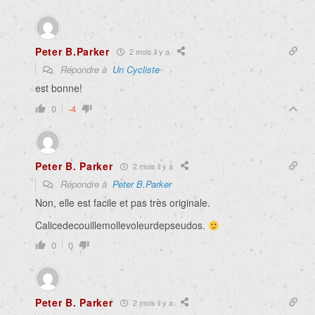
Peter B.Parker
2 mois il y a
Répondre à
Un Cycliste
est bonne!
0
-4
Peter B. Parker
2 mois il y a
Répondre à
Peter B.Parker
Non, elle est facile et pas très originale.
Calicedecouillemollevoleurdepseudos.
0
0
Peter B. Parker
2 mois il y a