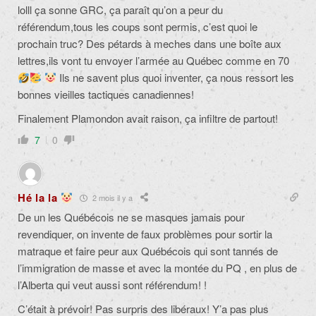
lolll ça sonne GRC, ça paraît qu’on a peur du
référendum,tous les coups sont permis, c’est quoi le
prochain truc? Des pétards à meches dans une boîte aux
lettres,ils vont tu envoyer l’armée au Québec comme en 70
Ils ne savent plus quoi inventer, ça nous ressort les
bonnes vieilles tactiques canadiennes!
Finalement Plamondon avait raison, ça infiltre de partout!
7
0
Hé la la
2 mois il y a
De un les Québécois ne se masques jamais pour
revendiquer, on invente de faux problèmes pour sortir la
matraque et faire peur aux Québécois qui sont tannés de
l’immigration de masse et avec la montée du PQ , en plus de
l’Alberta qui veut aussi sont référendum! !
C’était à prévoir! Pas surpris des libéraux! Y’a pas plus