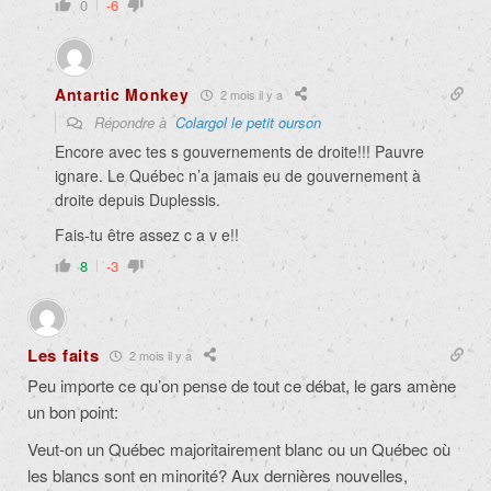
0
-6
Antartic Monkey
2 mois il y a
Répondre à
Colargol le petit ourson
Encore avec tes s gouvernements de droite!!! Pauvre
ignare. Le Québec n’a jamais eu de gouvernement à
droite depuis Duplessis.
Fais-tu être assez c a v e!!
8
-3
Les faits
2 mois il y a
Peu importe ce qu’on pense de tout ce débat, le gars amène
un bon point:
Veut-on un Québec majoritairement blanc ou un Québec où
les blancs sont en minorité? Aux dernières nouvelles,