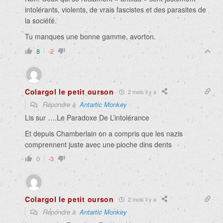
intolérants, violents, de vrais fascistes et des parasites de
la société.
Tu manques une bonne gamme, avorton.
8
-2
Colargol le petit ourson
2 mois il y a
Répondre à
Antartic Monkey
Lis sur ….Le Paradoxe De L’intolérance
Et depuis Chamberlain on a compris que les nazis
comprennent juste avec une pioche dins dents
0
-3
Colargol le petit ourson
2 mois il y a
Répondre à
Antartic Monkey