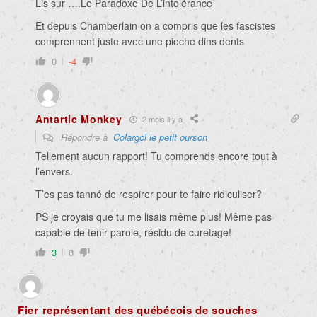
Lis sur ….Le Paradoxe De L’intolérance
Et depuis Chamberlain on a compris que les fascistes
comprennent juste avec une pioche dins dents
0
-4
Antartic Monkey
2 mois il y a
Répondre à
Colargol le petit ourson
Tellement aucun rapport! Tu comprends encore tout à
l’envers.
T’es pas tanné de respirer pour te faire ridiculiser?
PS je croyais que tu me lisais même plus! Même pas
capable de tenir parole, résidu de curetage!
3
0
Fier représentant des québécois de souches