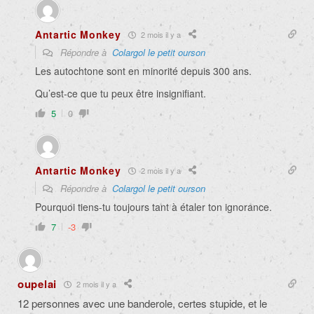
Antartic Monkey
2 mois il y a
Répondre à
Colargol le petit ourson
Les autochtone sont en minorité depuis 300 ans.
Qu’est-ce que tu peux être insignifiant.
5
0
Antartic Monkey
2 mois il y a
Répondre à
Colargol le petit ourson
Pourquoi tiens-tu toujours tant à étaler ton ignorance.
7
-3
oupelai
2 mois il y a
12 personnes avec une banderole, certes stupide, et le