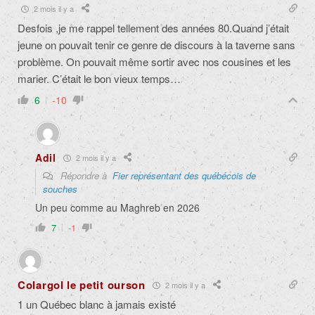
2 mois il y a
Desfois ,je me rappel tellement des années 80.Quand j’était
jeune on pouvait tenir ce genre de discours à la taverne sans
problème. On pouvait même sortir avec nos cousines et les
marier. C’était le bon vieux temps…
6
-10
Adil
2 mois il y a
Répondre à
Fier représentant des québécois de
souches
Un peu comme au Maghreb en 2026
7
-1
Colargol le petit ourson
2 mois il y a
1 un Québec blanc à jamais existé