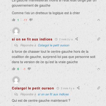
La gauche manifesterait moins si l’état était dirigé par un
gouvernement de gauche
Comme t’es un dretteux ta logique est à chier
1
-11
si on se fit aux indices
2 mois il y a
Répondre à
Colargol le petit ourson
à force de chasser tout le centre-gauche hors de la
coalition de gauche, surprend-toi pas que personne soit
dans ta version de ce qu’est la vraie gauche
6
-1
Colargol le petit ourson
2 mois il y a
Répondre à
si on se fit aux indices
Qui est de centre gauche maintenant ?