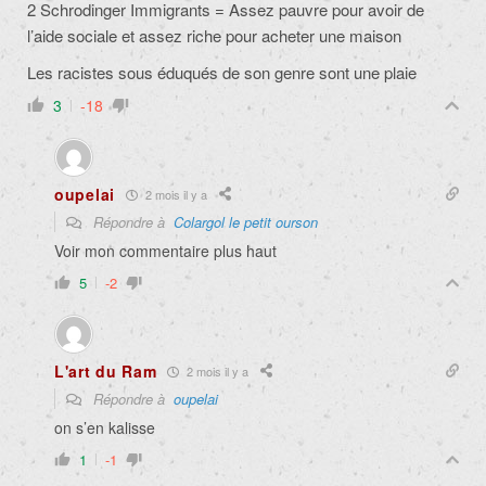
2 Schrodinger Immigrants = Assez pauvre pour avoir de
l’aide sociale et assez riche pour acheter une maison
Les racistes sous éduqués de son genre sont une plaie
3
-18
oupelai
2 mois il y a
Répondre à
Colargol le petit ourson
Voir mon commentaire plus haut
5
-2
L'art du Ram
2 mois il y a
Répondre à
oupelai
on s’en kalisse
1
-1