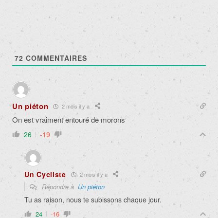
72
COMMENTAIRES
Un piéton
2 mois il y a
On est vraiment entouré de morons
26
-19
Un Cycliste
2 mois il y a
Répondre à
Un piéton
Tu as raison, nous te subissons chaque jour.
24
-16