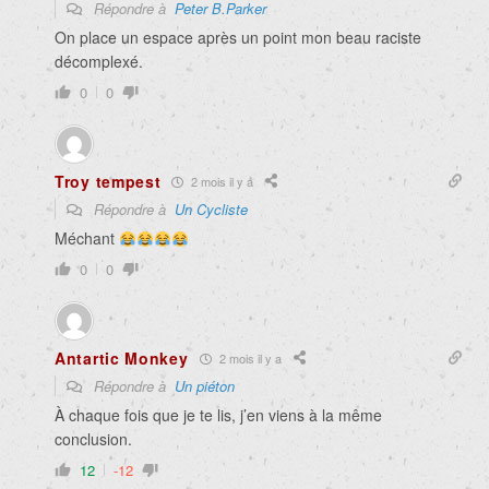
Répondre à
Peter B.Parker
On place un espace après un point mon beau raciste
décomplexé.
0
0
Troy tempest
2 mois il y a
Répondre à
Un Cycliste
Méchant
0
0
Antartic Monkey
2 mois il y a
Répondre à
Un piéton
À chaque fois que je te lis, j’en viens à la même
conclusion.
12
-12