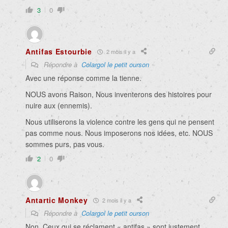
3
0
Antifas Estourbie
2 mois il y a
Répondre à
Colargol le petit ourson
Avec une réponse comme la tienne.
NOUS avons Raison, Nous inventerons des histoires pour
nuire aux (ennemis).
Nous utiliserons la violence contre les gens qui ne pensent
pas comme nous. Nous imposerons nos idées, etc. NOUS
sommes purs, pas vous.
2
0
Antartic Monkey
2 mois il y a
Répondre à
Colargol le petit ourson
Non. Ceux qui se réclament « antifas » sont justement