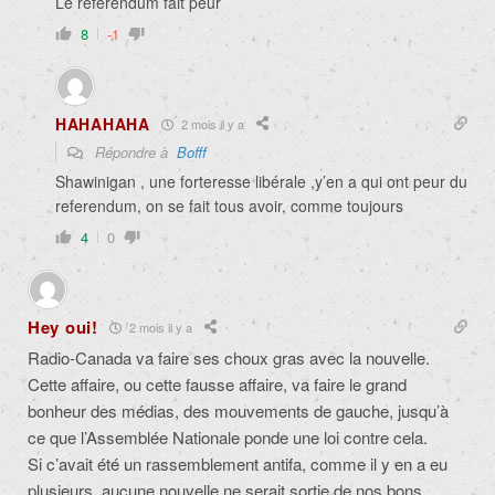
Le référendum fait peur
8
-1
HAHAHAHA
2 mois il y a
Répondre à
Bofff
Shawinigan , une forteresse libérale ,y’en a qui ont peur du
referendum, on se fait tous avoir, comme toujours
4
0
Hey oui!
2 mois il y a
Radio-Canada va faire ses choux gras avec la nouvelle.
Cette affaire, ou cette fausse affaire, va faire le grand
bonheur des médias, des mouvements de gauche, jusqu’à
ce que l’Assemblée Nationale ponde une loi contre cela.
Si c’avait été un rassemblement antifa, comme il y en a eu
plusieurs, aucune nouvelle ne serait sortie de nos bons