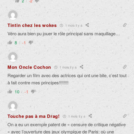
2
-2
Tintin chez les wokes
1 mois il y a
Véro aura bien pu jouer le rôle principal sans maquillage…
8
-1
Mon Oncle Cochon
1 mois il y a
Regarder un film avec des actrices qui ont une bite, c’est tout
à fait contre mes principes!!!!!!!!
10
-1
Touche pas à ma Drag!
1 mois il y a
On a eu un exemple patent de « censure de critique négative
» avec l’ouverture des jeux olympique de Paris: où une