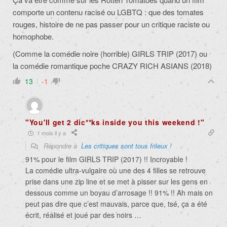
comporte un contenu racisé ou LGBTQ : que des tomates
rouges, histoire de ne pas passer pour un critique raciste ou
homophobe.
(Comme la comédie noire (horrible) GIRLS TRIP (2017) ou
la comédie romantique poche CRAZY RICH ASIANS (2018)
13
-1
"You'll get 2 dic**ks inside you this weekend !"
1 mois il y a
Répondre à
Les critiques sont tous frileux !
91% pour le film GIRLS TRIP (2017) !! Incroyable !
La comédie ultra-vulgaire où une des 4 filles se retrouve
prise dans une zip line et se met à pisser sur les gens en
dessous comme un boyau d’arrosage !! 91% !! Ah mais on
peut pas dire que c’est mauvais, parce que, tsé, ça a été
écrit, réalisé et joué par des noirs …