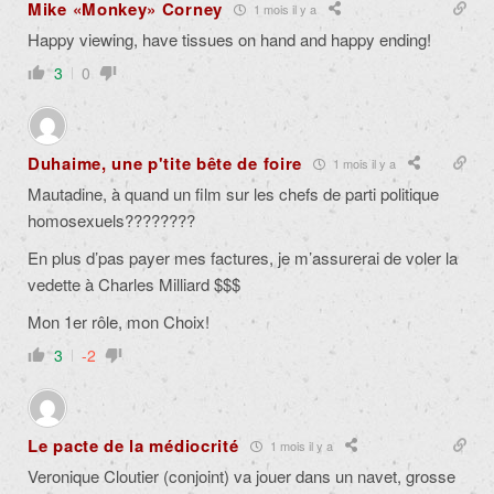
Mike «Monkey» Corney
1 mois il y a
Happy viewing, have tissues on hand and happy ending!
3
0
Duhaime, une p'tite bête de foire
1 mois il y a
Mautadine, à quand un film sur les chefs de parti politique
homosexuels????????
En plus d’pas payer mes factures, je m’assurerai de voler la
vedette à Charles Milliard $$$
Mon 1er rôle, mon Choix!
3
-2
Le pacte de la médiocrité
1 mois il y a
Veronique Cloutier (conjoint) va jouer dans un navet, grosse