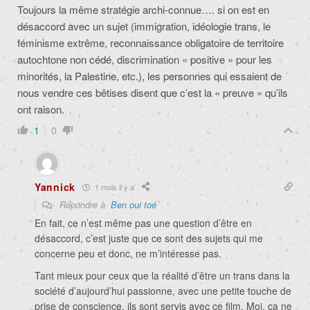
Toujours la même stratégie archi-connue…. si on est en
désaccord avec un sujet (immigration, idéologie trans, le
féminisme extrême, reconnaissance obligatoire de territoire
autochtone non cédé, discrimination « positive » pour les
minorités, la Palestine, etc.), les personnes qui essaient de
nous vendre ces bêtises disent que c’est la « preuve » qu’ils
ont raison.
1
0
Yannick
1 mois il y a
Répondre à
Ben oui toé
En fait, ce n’est même pas une question d’être en
désaccord, c’est juste que ce sont des sujets qui me
concerne peu et donc, ne m’intéresse pas.
Tant mieux pour ceux que la réalité d’être un trans dans la
société d’aujourd’hui passionne, avec une petite touche de
prise de conscience, ils sont servis avec ce film. Moi, ça ne