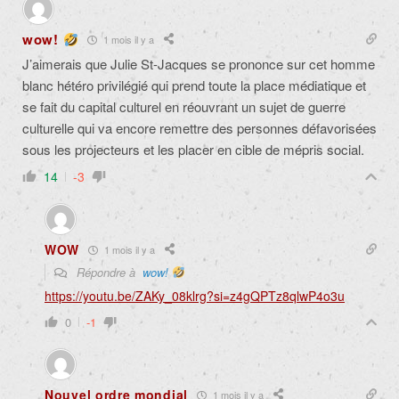
wow!
1 mois il y a
J’aimerais que Julie St-Jacques se prononce sur cet homme
blanc hétéro privilégié qui prend toute la place médiatique et
se fait du capital culturel en réouvrant un sujet de guerre
culturelle qui va encore remettre des personnes défavorisées
sous les projecteurs et les placer en cible de mépris social.
14
-3
WOW
1 mois il y a
Répondre à
wow!
https://youtu.be/ZAKy_08klrg?si=z4gQPTz8qlwP4o3u
0
-1
Nouvel ordre mondial
1 mois il y a