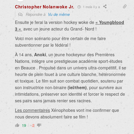
Christopher Nolanwoke Jr.
1 mois il y a
Répondre à
Vu de même
Ensuite je ferai la version hockey woke de
« Youngblood
3 «
avec un jeune acteur du Grand- Nord !
Voici mon scénario pour être certain de me faire
subventionner par le fédéral !
À 14 ans,
Anoki
, un jeune hockeyeur des Premières
Nations, intègre une prestigieuse académie sport-études
en Beauce . Propulsé dans un univers ultra-compétitif, il se
heurte de plein fouet à une culture blanche, hétéronormée
et toxique. Le film suit son combat quotidien, soutenu par
son instructrice non-binaire
(iel/them)
, pour survivre aux
intimidations, préserver son identité et forcer le respect de
ses pairs sans jamais renier ses racines.
Les commentaires
Xénophobes vont me confirmer que
nous devons absolument faire se film !
19
-2