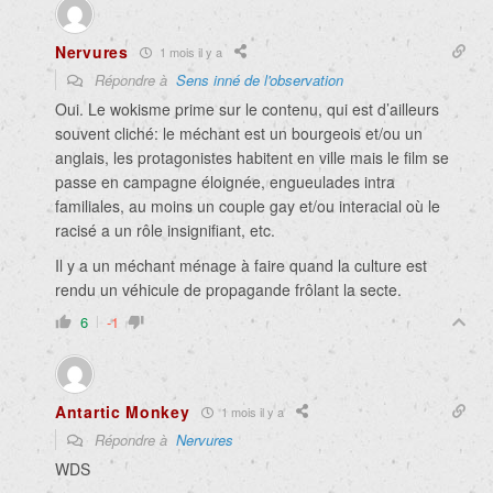
Nervures
1 mois il y a
Répondre à
Sens inné de l'observation
Oui. Le wokisme prime sur le contenu, qui est d’ailleurs
souvent cliché: le méchant est un bourgeois et/ou un
anglais, les protagonistes habitent en ville mais le film se
passe en campagne éloignée, engueulades intra
familiales, au moins un couple gay et/ou interacial où le
racisé a un rôle insignifiant, etc.
Il y a un méchant ménage à faire quand la culture est
rendu un véhicule de propagande frôlant la secte.
6
-1
Antartic Monkey
1 mois il y a
Répondre à
Nervures
WDS