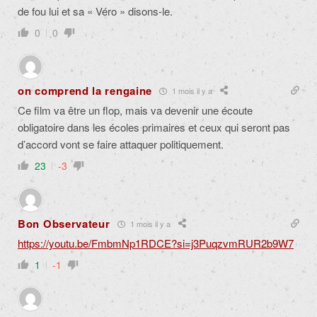
de fou lui et sa « Véro » disons-le.
0
0
on comprend la rengaine
1 mois il y a
Ce film va être un flop, mais va devenir une écoute
obligatoire dans les écoles primaires et ceux qui seront pas
d’accord vont se faire attaquer politiquement.
23
-3
Bon Observateur
1 mois il y a
https://youtu.be/FmbmNp1RDCE?si=j3PuqzvmRUR2b9W7
1
-1