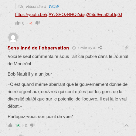
Répondre à
WOW
https://youtu.be/qAYzSHOzRHQ?si=g204u9vnat2bDq0J
0
-1
Sens inné de l'observation
1 mois il y a
Voici le seul commentaire sous l’article publié dans le Journal
de Montréal
Bob Nault il y a un jour
«
C’est quand même aberrant que le gouvernement donne de
notre argent aux oeuvres qui sont crées par les gens de la
diversité plutôt que sur le potentiel de l’oeuvre. Il est là le vrai
débat.»
Partagez-vous son point de vue?
16
0