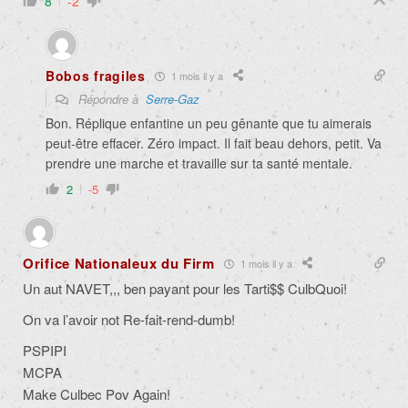
8
-2
Bobos fragiles
1 mois il y a
Répondre à
Serre-Gaz
Bon. Réplique enfantine un peu gênante que tu aimerais
peut-être effacer. Zéro impact. Il fait beau dehors, petit. Va
prendre une marche et travaille sur ta santé mentale.
2
-5
Orifice Nationaleux du Firm
1 mois il y a
Un aut NAVET,,, ben payant pour les Tarti$$ CulbQuoi!
On va l’avoir not Re-fait-rend-dumb!
PSPIPI
MCPA
Make Culbec Pov Again!