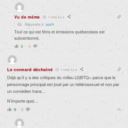
Vu de même
1 mois il y a
Répondre à
ouch
Tout ce qui est films et émissions québecoises est
subventionné.
3
-1
Le connard déchaîné
1 mois il y a
Déjà qu’il y a des critiques du milieu LGBTQ+ parce que le
personnage principal est joué par un hétérosexuel et non par
un comédien trans…
N’importe quoi…
9
0