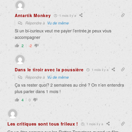
Antartik Monkey
1 mois il y a
Répondre à
Vu de même
Si un bi-curieux veut me payer l’entrée,je peux vous
accompagner
2
-2
Dans le tiroir avec la poussière
1 mois il y a
Répondre à
Vu de même
Ça va rester quoi? 2 semaines au ciné ? On n’en entendra
plus parler dans 1 mois !
4
0
Les critiques sont tous frileux !
1 mois il y a
Ça va être comme sur les Rotten Tomatoes quand un film