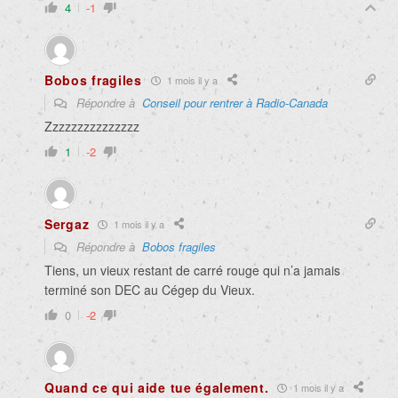
4
-1
Bobos fragiles
1 mois il y a
Répondre à
Conseil pour rentrer à Radio-Canada
Zzzzzzzzzzzzzzz
1
-2
Sergaz
1 mois il y a
Répondre à
Bobos fragiles
Tiens, un vieux restant de carré rouge qui n’a jamais
terminé son DEC au Cégep du Vieux.
0
-2
Quand ce qui aide tue également.
1 mois il y a