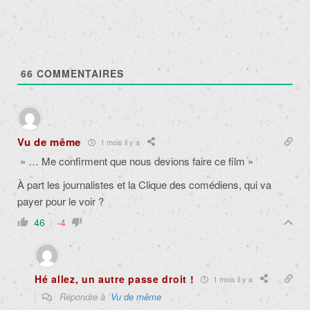
66
COMMENTAIRES
Vu de même
1 mois il y a
» … Me confirment que nous devions faire ce film »
À part les journalistes et la Clique des comédiens, qui va
payer pour le voir ?
46
-4
Hé allez, un autre passe droit !
1 mois il y a
Répondre à
Vu de même