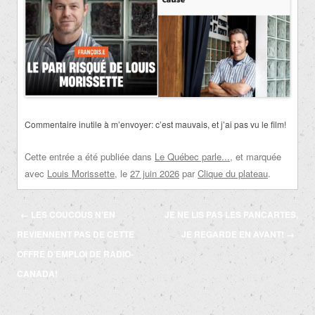
Commentaire inutile à m’envoyer: c’est mauvais, et j’ai pas vu le film!
Cette entrée a été publiée dans
Le Québec parle...
, et marquée
avec
Louis Morissette
, le
27 juin 2026
par
Clique du plateau
.
Navigation
←
LES COUCOUS N’EN
JE NE LIS PAS LES PANCARTES,
des
REVIENNENT PAS DE CETTE
JE REGARDE EN AVANT!
→
articles
OFFRE D’EMPLOI DE RADIO-
CANADA!