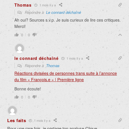
Thomas
1 mois il y a
Répondre à
Le connard déchaîné
Ah oui? Sources s.v.p. Je suis curieux de lire ces critiques.
Merci!
0
0
le connard déchaîné
1 mois il y a
Répondre à
Thomas
Réactions divisées de personnes trans suite à l’annonce
du film « François.e » | Première ligne
Bonne écoute!
0
0
Les faits
1 mois il y a
Pour une rare fois, je partage ton analyse Clique.