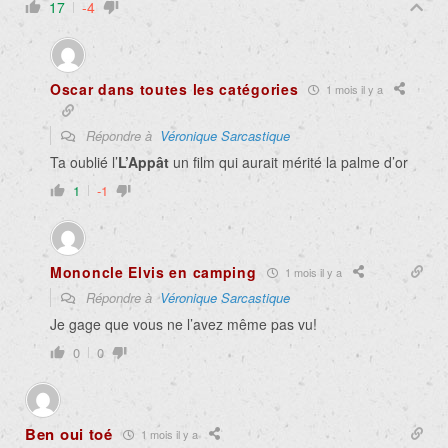
17
-4
Oscar dans toutes les catégories
1 mois il y a
Répondre à
Véronique Sarcastique
Ta oublié l’
L’Appât
un film qui aurait mérité la palme d’or
1
-1
Mononcle Elvis en camping
1 mois il y a
Répondre à
Véronique Sarcastique
Je gage que vous ne l’avez même pas vu!
0
0
Ben oui toé
1 mois il y a