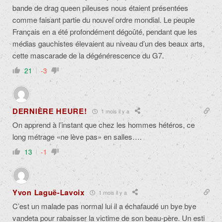
bande de drag queen pileuses nous étaient présentées
comme faisant partie du nouvel ordre mondial. Le peuple
Français en a été profondément dégoûté, pendant que les
médias gauchistes élevaient au niveau d’un des beaux arts,
cette mascarade de la dégénérescence du G7.
21
-3
DERNIÈRE HEURE!
1 mois il y a
On apprend à l’instant que chez les hommes hétéros, ce
long métrage «ne lève pas» en salles….
13
-1
Yvon Laguë-Lavoix
1 mois il y a
C’est un malade pas normal lui il a échafaudé un bye bye
vandeta pour rabaisser la victime de son beau-père. Un esti