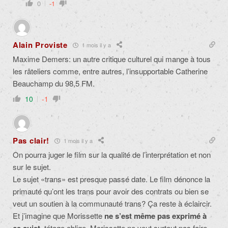
0
-1
Alain Proviste
1 mois il y a
Maxime Demers: un autre critique culturel qui mange à tous
les râteliers comme, entre autres, l’insupportable Catherine
Beauchamp du 98,5 FM.
10
-1
Pas clair!
1 mois il y a
On pourra juger le film sur la qualité de l’interprétation et non
sur le sujet.
Le sujet «trans» est presque passé date. Le film dénonce la
primauté qu’ont les trans pour avoir des contrats ou bien se
veut un soutien à la communauté trans? Ça reste à éclaircir.
Et j’imagine que Morissette
ne s’est même pas
exprimé à
, tétage oblige. Morissette ne veut surtout pas faire