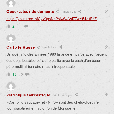
Observateur de déments
1 mois il y a
https://youtu.be/1sfCyv3psNc?si=WJWj77wY54alfFzZ
2
-1
Carlo le Russe
1 mois il y a
Un scénario des années 1980 financé en partie avec l’argent
des contribuables et l’autre partie avec le cash d’un beau-
père multimillionnaire mais infréquentable.
16
0
Véronique Sarcastique
1 mois il y a
«Camping sauvage» et «Nitro» sont des chefs-d’oeuvre
comparativement au citron de Morissette.