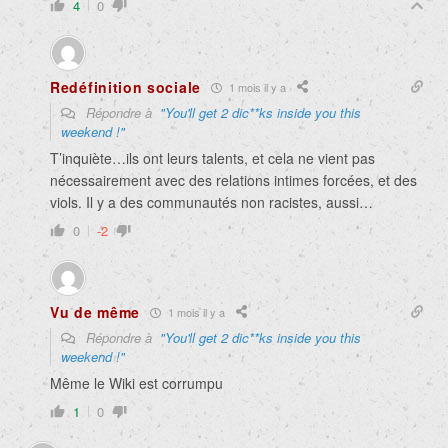
4
0
Redéfinition sociale
1 mois il y a
Répondre à
"You'll get 2 dic**ks inside you this
weekend !"
T’inquiète…ils ont leurs talents, et cela ne vient pas
nécessairement avec des relations intimes forcées, et des
viols. Il y a des communautés non racistes, aussi…
0
-2
Vu de même
1 mois il y a
Répondre à
"You'll get 2 dic**ks inside you this
weekend !"
Même le Wiki est corrumpu
1
0