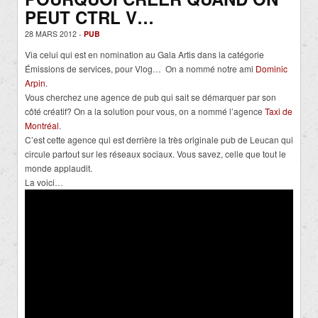
PEUT CTRL V…
28 MARS 2012 -
PUB
Via celui qui est en nomination au Gala Artis dans la catégorie
Émissions de services, pour Vlog… On a nommé notre ami
Dominic
Arpin
.
Vous cherchez une agence de pub qui sait se démarquer par son
côté créatif? On a la solution pour vous, on a nommé l’agence
Taxi de
Montréal
.
C’est cette agence qui est derrière la très originale pub de Leucan qui
circule partout sur les réseaux sociaux. Vous savez, celle que tout le
monde applaudit.
La voici…