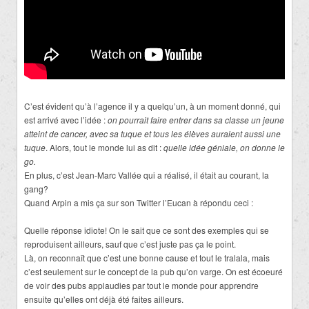
C’est évident qu’à l’agence il y a quelqu’un, à un moment donné, qui
est arrivé avec l’idée :
on pourrait faire entrer dans sa classe un jeune
atteint de cancer, avec sa tuque et tous les élèves auraient aussi une
tuque
. Alors, tout le monde lui as dit :
quelle idée géniale, on donne le
go.
En plus, c’est Jean-Marc Vallée qui a réalisé, il était au courant, la
gang?
Quand Arpin a mis ça sur son Twitter l’Eucan à répondu ceci :
Quelle réponse idiote! On le sait que ce sont des exemples qui se
reproduisent ailleurs, sauf que c’est juste pas ça le point.
Là, on reconnaît que c’est une bonne cause et tout le tralala, mais
c’est seulement sur le concept de la pub qu’on varge. On est écoeuré
de voir des pubs applaudies par tout le monde pour apprendre
ensuite qu’elles ont déjà été faites ailleurs.