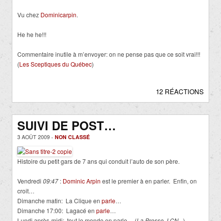
Vu chez
Dominicarpin
.
He he he!!!
Commentaire inutile à m’envoyer: on ne pense pas que ce soit vrai!!!
(
Les Sceptiques du Québec
)
12 RÉACTIONS
SUIVI DE POST…
3 AOÛT 2009 -
NON CLASSÉ
Histoire du petit gars de 7 ans qui conduit l’auto de son père.
Vendredi
09:47
:
Dominic Arpin
est le premier à en parler. Enfin, on
croit…
Dimanche matin: La Clique en
parle
…
Dimanche 17:00: Lagacé en
parle
…
Lundi après-midi: tout le monde en parle… (
La Presse
,
LCN.
..)