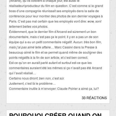
(Arcand), qu’ils cotoient à chaque jour, est aussi le
réalisateur\producteur du film en question. C’est comme si le grand
boss d’une compagnie réunissait ses employés dans la salle de
conférence pour leur montrer des photos de son dernier voyages à
Paris. C’est pas mal certain que les employés vont dire:
wow, sont
tellement belles vos photos.
Évidemment, que le dernier film d’Arcand est sûrement un bon
documentaire, mais c’est pas ça le point. Il y en a pas un de son
équipe qui a eu un petit commentaire négatif. Aucun:
très bon film,
mais j’ai pas aimé telle affaire…
Marc Cassivi dans la Presse à
beaucoup aimé le film et se permet quand même de souligner des
points négatifs à la fin de son article, et c’est ben correct.
Est-ce qu’on en aurait parlé autant et surtout est-ce que les
commentaires auraient été les mêmes si ça n’avait pas été Arcand
qui l’avait réalisé…
Certains nous diront:
ben non, c’est sûr.
Justement, c’est là le problème…
Commentaire inutile à m’envoyer: Claude Poirier a aimé ça, lui?
33 RÉACTIONS
POURQUOI CRÉER QUAND ON