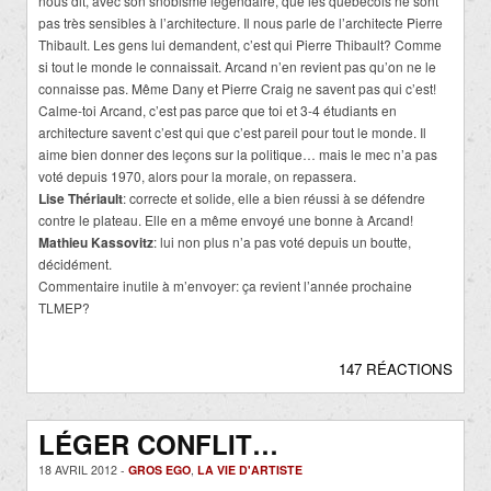
nous dit, avec son snobisme légendaire, que les québécois ne sont
pas très sensibles à l’architecture. Il nous parle de l’architecte Pierre
Thibault. Les gens lui demandent, c’est qui Pierre Thibault? Comme
si tout le monde le connaissait. Arcand n’en revient pas qu’on ne le
connaisse pas. Même Dany et Pierre Craig ne savent pas qui c’est!
Calme-toi Arcand, c’est pas parce que toi et 3-4 étudiants en
architecture savent c’est qui que c’est pareil pour tout le monde. Il
aime bien donner des leçons sur la politique… mais le mec n’a pas
voté depuis 1970, alors pour la morale, on repassera.
Lise Thériault
: correcte et solide, elle a bien réussi à se défendre
contre le plateau. Elle en a même envoyé une bonne à Arcand!
Mathieu Kassovitz
: lui non plus n’a pas voté depuis un boutte,
décidément.
Commentaire inutile à m’envoyer: ça revient l’année prochaine
TLMEP?
147 RÉACTIONS
LÉGER CONFLIT…
18 AVRIL 2012 -
GROS EGO
,
LA VIE D'ARTISTE