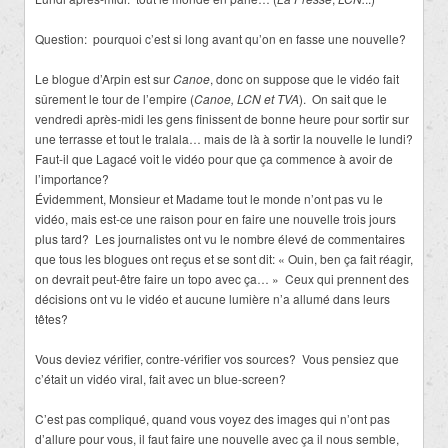
Question: pourquoi c’est si long avant qu’on en fasse une nouvelle?
Le blogue d’Arpin est sur
Canoe
, donc on suppose que le vidéo fait
sûrement le tour de l’empire (
Canoe, LCN et TVA
). On sait que le
vendredi après-midi les gens finissent de bonne heure pour sortir sur
une terrasse et tout le tralala… mais de là à sortir la nouvelle le lundi?
Faut-il que Lagacé voit le vidéo pour que ça commence à avoir de
l’importance?
Évidemment, Monsieur et Madame tout le monde n’ont pas vu le
vidéo, mais est-ce une raison pour en faire une nouvelle trois jours
plus tard? Les journalistes ont vu le nombre élevé de commentaires
que tous les blogues ont reçus et se sont dit: « Ouin, ben ça fait réagir,
on devrait peut-être faire un topo avec ça… » Ceux qui prennent des
décisions ont vu le vidéo et aucune lumière n’a allumé dans leurs
têtes?
Vous deviez vérifier, contre-vérifier vos sources? Vous pensiez que
c’était un vidéo viral, fait avec un blue-screen?
C’est pas compliqué, quand vous voyez des images qui n’ont pas
d’allure pour vous, il faut faire une nouvelle avec ça il nous semble,