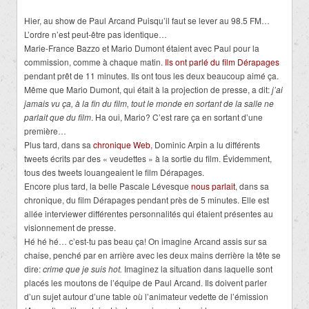
Hier, au show de Paul Arcand Puisqu’il faut se lever au 98.5 FM…
L’ordre n’est peut-être pas identique…
Marie-France Bazzo et Mario Dumont étaient avec Paul pour la
commission, comme à chaque matin.
Ils ont parlé du film Dérapages
pendant prêt de 11 minutes. Ils ont tous les deux beaucoup aimé ça.
Même que Mario Dumont, qui était à la projection de presse, a dit:
j’ai
jamais vu ça, à la fin du film, tout le monde en sortant de la salle ne
parlait que du film
. Ha oui, Mario? C’est rare ça en sortant d’une
première…
Plus tard, dans sa
chronique Web
, Dominic Arpin a lu différents
tweets écrits par des « veudettes » à la sortie du film. Évidemment,
tous des tweets louangeaient le film Dérapages.
Encore plus tard, la belle Pascale Lévesque
nous parlait
, dans sa
chronique, du film Dérapages pendant près de 5 minutes. Elle est
allée interviewer différentes personnalités qui étaient présentes au
visionnement de presse.
Hé hé hé… c’est-tu pas beau ça! On imagine Arcand assis sur sa
chaise, penché par en arrière avec les deux mains derrière la tête se
dire:
crime que je suis hot.
Imaginez la situation dans laquelle sont
placés les moutons de l’équipe de Paul Arcand. Ils doivent parler
d’un sujet autour d’une table où l’animateur vedette de l’émission