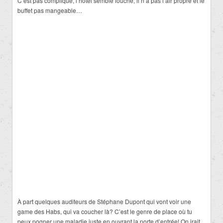
C’est pas compliqué, l’hôtel semble louche, il n’a pas l’air propre et le
buffet pas mangeable…
À part quelques auditeurs de Stéphane Dupont qui vont voir une
game des Habs, qui va coucher là? C’est le genre de place où tu
peux pogner une maladie juste en ouvrant la porte d’entrée! On irait