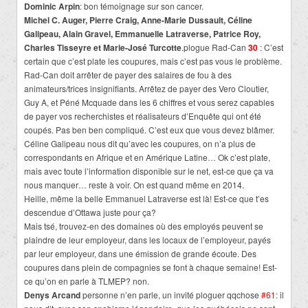
Dominic Arpin
: bon témoignage sur son cancer.
Michel C. Auger, Pierre Craig, Anne-Marie Dussault, Céline
Galipeau, Alain Gravel, Emmanuelle Latraverse, Patrice Roy,
Charles Tisseyre et Marie-José Turcotte
.plogue Rad-Can
30
: C’est
certain que c’est plate les coupures, mais c’est pas vous le problème.
Rad-Can doit arrêter de payer des salaires de fou à des
animateurs/trices insignifiants. Arrêtez de payer des Vero Cloutier,
Guy A, et Péné Mcquade dans les 6 chiffres et vous serez capables
de payer vos recherchistes et réalisateurs d’Enquête qui ont été
coupés. Pas ben ben compliqué. C’est eux que vous devez blâmer.
Céline Galipeau nous dit qu’avec les coupures, on n’a plus de
correspondants en Afrique et en Amérique Latine… Ok c’est plate,
mais avec toute l’information disponible sur le net, est-ce que ça va
nous manquer… reste à voir. On est quand même en 2014.
Heille, même la belle Emmanuel Latraverse est là! Est-ce que t’es
descendue d’Ottawa juste pour ça?
Mais tsé, trouvez-en des domaines où des employés peuvent se
plaindre de leur employeur, dans les locaux de l’employeur, payés
par leur employeur, dans une émission de grande écoute. Des
coupures dans plein de compagnies se font à chaque semaine! Est-
ce qu’on en parle à TLMEP? non.
Denys Arcand
personne n’en parle, un invité ploguer qqchose
#61
: il